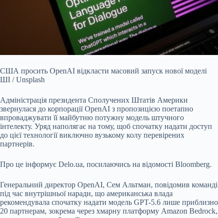
США просить OpenAI відкласти масовий запуск нової моделі
ШІ / Unsplash
Адміністрація президента Сполучених Штатів Америки
звернулася до корпорації OpenAI з пропозицією
поетапно
впроваджувати її майбутню потужну модель штучного
інтелекту. Уряд наполягає на тому, щоб спочатку надати доступ
до цієї технології виключно вузькому колу перевірених
партнерів.
Про це інформує
Delo.ua
, посилаючись на
відомості
Bloomberg.
Генеральний директор OpenAI, Сем Альтман, повідомив команді
під час внутрішньої наради, що американська влада
рекомендувала спочатку надати модель GPT-5.6 лише приблизно
20 партнерам, зокрема через хмарну платформу Amazon Bedrock,