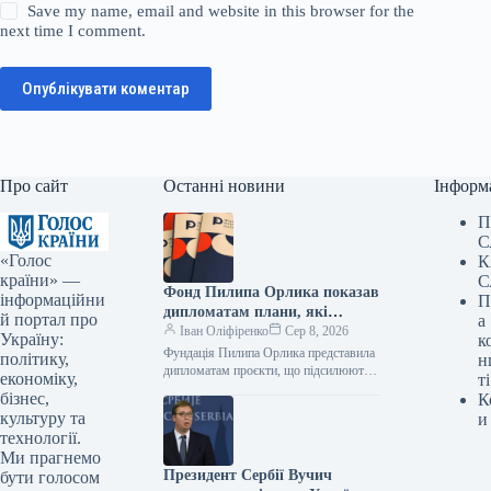
Save my name, email and website in this browser for the
next time I comment.
Опублікувати коментар
Про сайт
Останні новини
Інформ
П
С
«Голос
К
країни» —
С
Фонд Пилипа Орлика показав
інформаційни
П
дипломатам плани, які
й портал про
а
роблять Україну чутнішою на
Іван Оліфіренко
Сер 8, 2026
Україну:
к
міжнародній арені.
Фундація Пилипа Орлика представила
політику,
н
дипломатам проєкти, що підсилюють
економіку,
ті
голос України на міжнародній арені.
бізнес,
К
Фото 08.08.2026 14:12 Укрінформ
культуру та
и
Фундація Пилипа Орлика…
технології.
Ми прагнемо
Президент Сербії Вучич
бути голосом