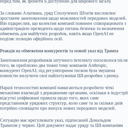
перед тим, як зробити її доступною для широкого загалу.
За словами Альтмана, уряд Сполучених Штатів висловлює
зростаюче занепокоєння щодо можливостей передових моделей.
Він підкреслив, що колектив компанії повинен співпрацювати з
адміністрацією президента щодо питань безпеки та визначення
обмежень для майбутніх розробок, навіть якщо OpenAI не
поділяє позицію офіційних осіб.
Реакція на обмеження конкурентів та новий указ від Трампа
Занепокоєння розробників штучного інтелекту посилилося після
того, як приблизно два тижні тому компанія Anthropic,
конкурент OpenAI, під регуляторним тиском була змушена
повністю вилучити свої найпотужніші ШІ-розробки з ринку.
Наразі технологічні компанії намагаються розробити чіткі
механізми взаємодії з державними органами, оскільки в індустрії
відсутні уніфіковані правила щодо того, яких саме
представників урядових структур, коли саме та за скільки днів
потрібно сповіщати про випуск нових передових моделей.
Ситуацію має врегулювати указ, підписаний Дональдом
Трампом у червні. Цей документ надає уряду та ШІ-компаніям