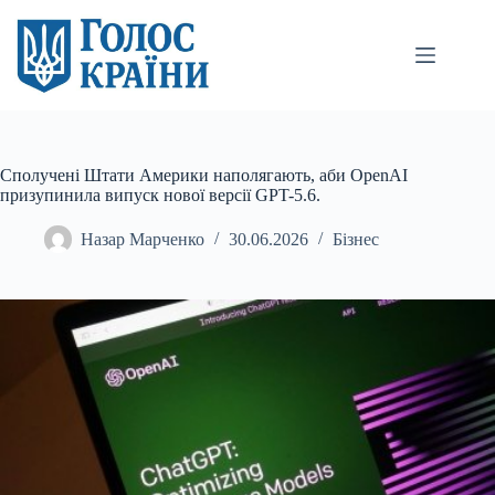
Перейти
до
вмісту
Сполучені Штати Америки наполягають, аби OpenAI
призупинила випуск нової версії GPT-5.6.
Назар Марченко
30.06.2026
Бізнес