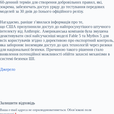
60-денний термін для створення добровільних правил, які,
зокрема, забезпечать доступ уряду до тестування передових
моделей за 30 днів до їхнього офіційного релізу.
Нагадаємо, раніше з’явилася інформація про те,
що
США
призупинили доступ до найпросунутішого штучного
інтелекту
від Anthropic. Американська компанія була змушена
деактивувати свої найсучасніші моделі Fable 5 та Mythos 5 для
всіх користувачів згідно з директивою про експортний контроль,
яка забороняє іноземцям доступ до цих технологій через ризики
для національної безпеки. Причиною такого рішення стало
виявлення потенційної можливості обійти захисні механізми в
системі безпеки ШІ.
Джерело
Залишити відповідь
Ваша e-mail адреса не оприлюднюватиметься.
Обов’язкові поля
позначені
*