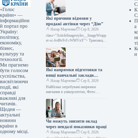
С
«Голос
К
країни» —
С
Які причини відмови у
інформаційни
П
продажі автівки через “Дію”
й портал про
а
Назар Марченко
Сер 8, 2026
Україну:
к
class=”ArticleImagestyles__ImageWrapp
політику,
н
er-sc-lvd8v9-0 cWMVnY”> Транзакції
економіку,
ті
з продажу автомобілів через
бізнес,
К
застосунок «Дія» можуть бути
культуру та
и
відхилені: що робити та куди
технології.
звертатися, Фото: magnificМожливість
Ми прагнемо
продати…
Які напрямки підготовки та
бути голосом
вищі навчальні заклади
суспільства,
обирають абітурієнти у 2026
Назар Марченко
Сер 8, 2026
висвітлюючи
році
події, які
Найбільш затребувані напрямки
навчання в університетах, Фото:
справді
magnificНезважаючи на незмінну
важливі для
привабливість менеджменту,
читачів.
психології та філології, поточна
Щодня —
вступна кампанія виявила й…
актуальні
новини
Чи можуть знизити оклад
країни в
через невдалі показники праці
одному місці.
Назар Марченко
Сер 8, 2026