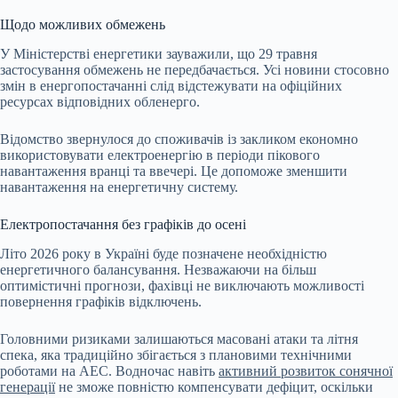
Щодо можливих обмежень
У Міністерстві енергетики зауважили, що 29 травня
застосування обмежень не передбачається. Усі новини стосовно
змін в енергопостачанні слід відстежувати на офіційних
ресурсах відповідних обленерго.
Відомство звернулося до споживачів із закликом економно
використовувати електроенергію в періоди пікового
навантаження вранці та ввечері. Це допоможе зменшити
навантаження на енергетичну систему.
Електропостачання без графіків до осені
Літо 2026 року в Україні буде позначене необхідністю
енергетичного балансування. Незважаючи на більш
оптимістичні прогнози, фахівці не виключають можливості
повернення графіків відключень.
Головними ризиками залишаються масовані атаки та літня
спека, яка традиційно збігається з плановими технічними
роботами на АЕС. Водночас навіть
активний розвиток сонячної
генерації
не зможе повністю компенсувати дефіцит, оскільки