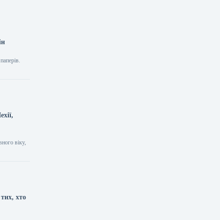
ін
паперів.
ехії,
вного віку,
тих, хто