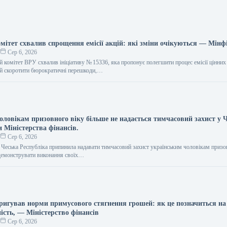
мітет схвалив спрощення емісії акцій: які зміни очікуються — Мінф
о
Сер 6, 2026
 комітет ВРУ схвалив ініціативу № 15336, яка пропонує полегшити процес емісії цінних 
ий скоротити бюрократичні перешкоди,…
ловікам призовного віку більше не надається тимчасовий захист у Ч
и Міністерства фінансів.
о
Сер 6, 2026
я Чеська Республіка припинила надавати тимчасовий захист українським чоловікам призо
демонструвати виконання своїх…
ригував норми примусового стягнення грошей: як це позначиться на 
ість, — Міністерство фінансів
о
Сер 6, 2026