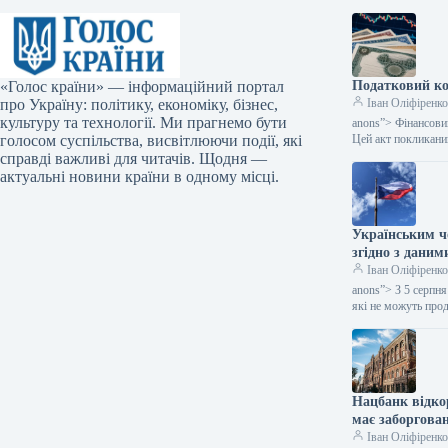
«Голос країни» — інформаційний портал
Податковий ко
про Україну: політику, економіку, бізнес,
Іван Оліфіренк
культуру та технології. Ми прагнемо бути
anons”> Фінансовий
голосом суспільства, висвітлюючи події, які
Цей акт покликан
справді важливі для читачів. Щодня —
актуальні новини країни в одному місці.
Українським чо
згідно з даним
Іван Оліфіренк
anons”> З 5 серпн
які не можуть про
Нацбанк відко
має заборгован
Іван Оліфіренк