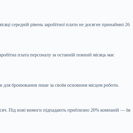
місяці середній рівень заробітної плати не досягне принаймні 26
аробітна плата персоналу за останній повний місяць має
воти для бронювання лише за своїм основним місцем роботи.
 тисяч. Під нові вимоги підпадають приблизно 20% компаній — їм