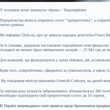
У чоловіків може зникнути «бронь» / Depositphotos
Підприємства можуть втратити статус “пріоритетних”, а співр
тисяч гривень.
Як інформує Delo.ua, про це заявила народна депутатка Ольга 
За її словами, урядовою постановою передбачено нові фінансові 
складати не менше трьох мінімальних окладів — 25 941 грн до в
Для компаній, що функціонують у зонах бойових дій, встановлен
Крім того, співробітники, оформлені за сумісництвом, а також т
Як повідомив міністр економіки Олексій Соболев, на даний моме
За півтора року кількість заброньованих збільшилася на 300 тис
необхідно підтвердити свій пріоритетний статус до 10 серпня.
В Україні запроваджено нові правила щодо бронювання працівн