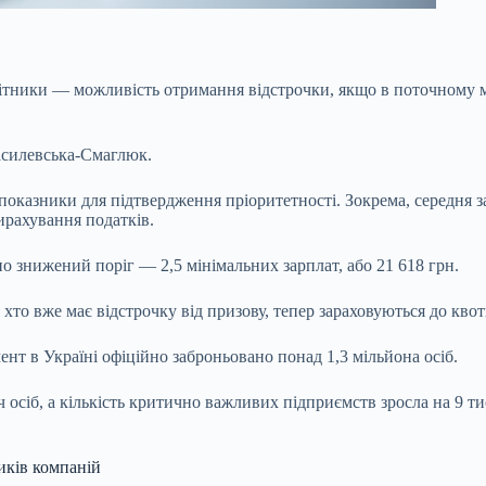
обітники — можливість отримання відстрочки, якщо в поточному
Василевська-Смаглюк.
показники для підтвердження пріоритетності. Зокрема, середня з
ирахування податків.
о знижений поріг — 2,5 мінімальних зарплат, або 21 618 грн.
і, хто вже має відстрочку від призову, тепер зараховуються до к
нт в Україні офіційно заброньовано понад 1,3 мільйона осіб.
яч осіб, а кількість критично важливих підприємств зросла на 9
иків компаній