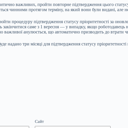
критично важливих,
пройти повторне підтвердження цього статус
я чинними протягом терміну, на який вони були видані, але не 
 пройти процедуру підтвердження статусу пріоритетності за оно
ть закінчитися саме з 1 вересня — у випадку, якщо роботодавець 
чно важливої анулюється, що автоматично призводить до втрати 
буде надано три місяці для підтвердження статусу пріоритетності
Сайт