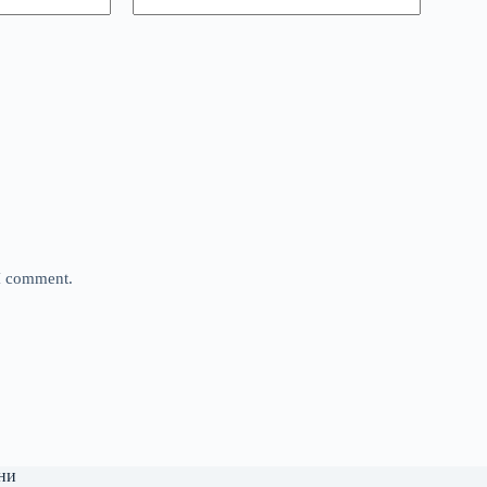
 I comment.
ни