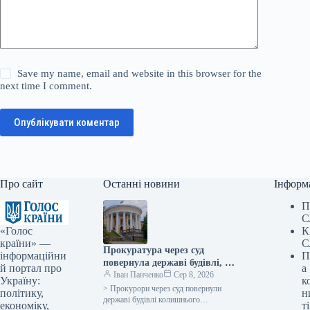
Save my name, email and website in this browser for the
next time I comment.
Опублікувати коментар
Про сайт
Останні новини
Інформ
П
С
«Голос
К
країни» —
С
Прокуратура через суд
інформаційни
П
повернула державі будівлі, які
й портал про
а
раніше належали Жовтневому
Іван Панченко
Сер 8, 2026
Україну:
к
палацу.
> Прокурори через суд повернули
політику,
н
державі будівлі колишнього
економіку,
ті