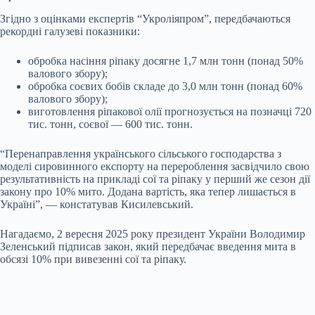
Згідно з оцінками експертів “Укроліяпром”, передбачаються
рекордні галузеві показники:
обробка насіння ріпаку досягне 1,7 млн тонн (понад 50%
валового збору);
обробка соєвих бобів складе до 3,0 млн тонн (понад 60%
валового збору);
виготовлення ріпакової олії прогнозується на позначці 720
тис. тонн, соєвої — 600 тис. тонн.
“Перенаправлення українського сільського господарства з
моделі сировинного експорту на перероблення засвідчило свою
результативність на прикладі сої та ріпаку у перший же сезон дії
закону про 10% мито. Додана вартість, яка тепер лишається в
Україні”, — констатував Кисилевський.
Нагадаємо, 2 вересня
2025 року
президент України Володимир
Зеленський підписав закон, який передбачає введення мита в
обсязі 10% при вивезенні сої та ріпаку.