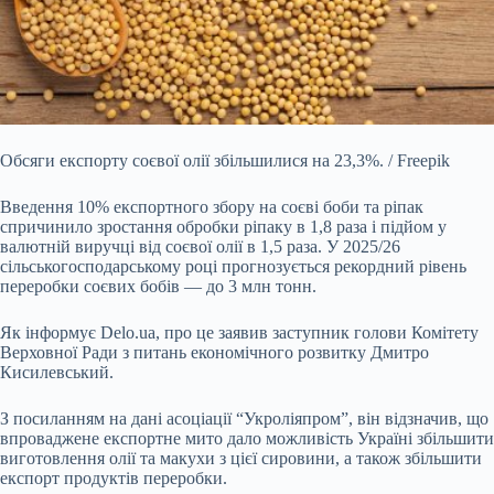
Обсяги експорту соєвої олії збільшилися на 23,3%. / Freepik
Введення 10% експортного збору на соєві боби та ріпак
спричинило зростання обробки ріпаку в 1,8 раза і підйом
у
валютній виручці від соєвої олії в 1,5 раза. У 2025/26
сільськогосподарському році прогнозується рекордний рівень
переробки соєвих бобів — до 3 млн тонн.
Як інформує Delo.ua, про це заявив заступник голови Комітету
Верховної Ради з питань економічного розвитку Дмитро
Кисилевський.
З посиланням на
дані асоціації “Укроліяпром”,
він відзначив, що
впроваджене експортне мито дало можливість Україні збільшити
виготовлення олії та макухи з цієї сировини, а також збільшити
експорт продуктів переробки.