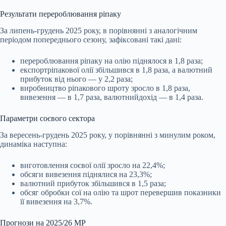
Результати перероблювання ріпаку
За липень-грудень 2025 року, в порівнянні з аналогічним
періодом попереднього сезону, зафіксовані такі дані:
перероблювання ріпаку на олію піднялося в 1,8 раза;
експортріпакової олії збільшився в 1,8 раза, а валютний
прибуток від нього — у 2,2 раза;
виробництво ріпакового шроту зросло в 1,8 раза,
вивезення — в 1,7 раза, валютнийдохід — в 1,4 раза.
Параметри соєвого сектора
За вересень-грудень 2025 року, у порівнянні з минулим роком,
динаміка наступна:
виготовлення соєвої олії зросло на 22,4%;
обсяги вивезення піднялися на 23,3%;
валютний прибуток збільшився в 1,5 раза;
обсяг обробки сої на олію та шрот перевершив показники
її вивезення на 3,7%.
Прогнози на 2025/26 МР