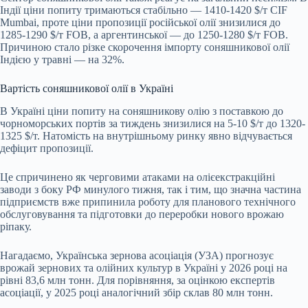
Індії ціни попиту тримаються стабільно — 1410-1420 $/т CIF
Mumbai, проте ціни пропозиції російської олії знизилися до
1285-1290 $/т FOB, а аргентинської — до 1250-1280 $/т FOB.
Причиною стало різке скорочення імпорту соняшникової олії
Індією у травні — на 32%.
Вартість соняшникової олії в Україні
В Україні ціни попиту на соняшникову олію з поставкою до
чорноморських портів за тиждень знизилися на 5-10 $/т до 1320-
1325 $/т. Натомість на внутрішньому ринку явно відчувається
дефіцит пропозиції.
Це спричинено як черговими атаками на олієекстракційні
заводи з боку РФ минулого тижня, так і тим, що значна частина
підприємств вже припинила роботу для планового технічного
обслуговування та підготовки до переробки нового врожаю
ріпаку.
Нагадаємо, Українська зернова асоціація (УЗА) прогнозує
врожай зернових та олійних культур в Україні у 2026 році на
рівні 83,6 млн тонн. Для порівняння, за оцінкою експертів
асоціації, у 2025 році аналогічний збір склав 80 млн тонн.