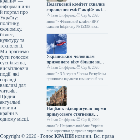
країни» —
Податковий комітет схвалив
інформаційни
спрощення емісії акцій: які
й портал про
зміни очікуються — Мінфін
Іван Оліфіренко
Сер 6, 2026
Україну:
anons”> Фінансовий комітет ВРУ
політику,
схвалив ініціативу № 15336, яка
економіку,
пропонує полегшити процес емісії
бізнес,
цінних паперів. Цей акт покликаний
культуру та
скоротити бюрократичні перешкоди,…
технології.
Ми прагнемо
Українським чоловікам
бути голосом
призовного віку більше не
суспільства,
надається тимчасовий захист
Іван Оліфіренко
Сер 6, 2026
висвітлюючи
у Чехії, згідно з даними
події, які
anons”> З 5 серпня Чеська Республіка
Міністерства фінансів.
припинила надавати тимчасовий захист
справді
українським чоловікам призовного
важливі для
віку, які не можуть продемонструвати
читачів.
виконання своїх…
Щодня —
актуальні
новини
Нацбанк відкоригував норми
країни в
примусового стягнення
одному місці.
грошей: як це позначиться на
Іван Оліфіренко
Сер 6, 2026
тих, хто має заборгованість,
anons”> Національний банк України
— Міністерство фінансів
вніс корективи до правил управління
Copyright © 2026 -
Голос КРАЇНИ
новини. Всі права
банківськими рахунками, які