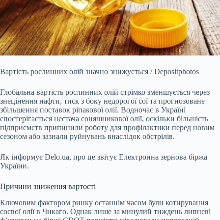
Вартість рослинних олій значно знижується / Depositphotos
Глобальна вартість рослинних олій стрімко зменшується через
знецінення нафти, тиск з боку недорогої сої та
прогнозоване
збільшення поставок ріпакової олії. Водночас в Україні
спостерігається нестача соняшникової олії, оскільки більшість
підприємств припинили роботу для профілактики перед новим
сезоном або зазнали руйнувань внаслідок обстрілів.
Як інформує Delo.ua, про це звітує Електронна зернова біржа
України.
Причини зниження вартості
Ключовим фактором ринку останнім часом були котирування
соєвої олії в Чикаго. Однак лише за минулий тиждень липневі