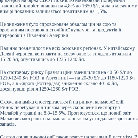
ф’ючерси на біржі CBOT повністю нівелювали попередній
тижневий приріст, впавши на 4,8% до 1650 $/т, хоча в місячному
вимірі показник залишається позитивним на 1,5%.
Це зниження було спровоковане обвалом цін на сою та
зростанням поставок цієї олійної культури та продуктів її
переробки з Південної Америки.
Падіння позначилося на всіх основних регіонах. У китайському
Даляні червневі контракти на соєву олію за тиждень втратили
15-20 $/т, опустившись до 1235-1240 $/т.
На спотовому ринку Бразилії ціни зменшилися на 40-50 $/т до
1210-1240 $/т FOB, в Аргентині — на 20-30 $/т до 1180-1220 $/т
FOB, а в Європі (Роттердам) зниження склало 40-50 $/т,
досягнувши рівня 1250-1260 $/т FOB.
Схожа динаміка спостерігається й на ринку пальмової олії.
Ринок перебуває під тиском через скорочення експорту з
Малайзії у травні на 8,8–15,5%. Прогнозується, що новий звіт
Малайзійської ради з пальмової олії зафіксує подальше зростання
запасів.
Сектор соняшникової олії також реагує на загальний песимізм. В