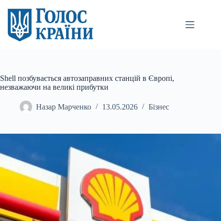
Перейти
до
вмісту
Shell позбувається автозаправних станцій в Європі,
незважаючи на великі прибутки
Назар Марченко
13.05.2026
Бізнес