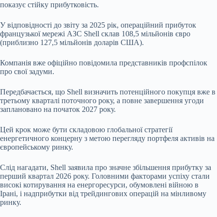
показує стійку прибутковість.
У відповідності до звіту за 2025 рік, операційний прибуток
французької мережі АЗС Shell склав 108,5 мільйонів євро
(приблизно 127,5 мільйонів доларів США).
Компанія вже офіційно повідомила представників профспілок
про свої задуми.
Передбачається, що Shell визначить потенційного покупця вже в
третьому кварталі поточного року, а повне завершення угоди
заплановано на початок 2027 року.
Цей крок може бути складовою глобальної стратегії
енергетичного концерну з метою перегляду портфеля активів на
європейському ринку.
Слід нагадати, Shell заявила про значне збільшення прибутку за
перший квартал 2026 року. Головними факторами успіху стали
високі котирування на енергоресурси, обумовлені війною в
Ірані, і надприбутки від трейдингових операцій на мінливому
ринку.