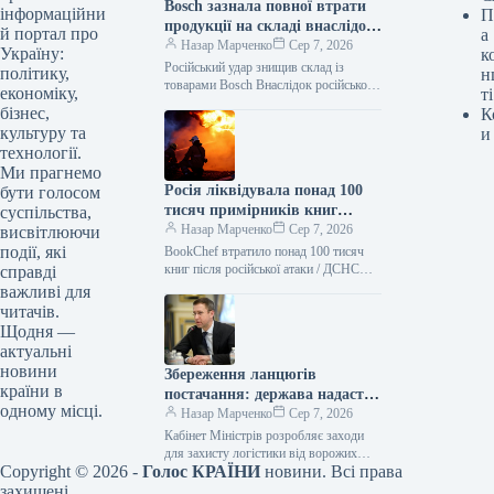
Bosch зазнала повної втрати
інформаційни
П
продукції на складі внаслідок
й портал про
а
російського нападу
Назар Марченко
Сер 7, 2026
Україну:
к
Російський удар знищив склад із
політику,
н
товарами Bosch Внаслідок російської
економіку,
ті
атаки зруйновано склад логістичного
бізнес,
К
партнера Bosch, де зберігалася
культуру та
и
продукція. Як повідомляє Delo.ua,
технології.
Ми прагнемо
Росія ліквідувала понад 100
бути голосом
тисяч примірників книг
суспільства,
BookChef: деталі події
Назар Марченко
Сер 7, 2026
висвітлюючи
події, які
BookChef втратило понад 100 тисяч
книг після російської атаки / ДСНС
справді
Внаслідок російського обстрілу було
важливі для
знищено резервний склад логістичного
читачів.
партнера…
Щодня —
актуальні
новини
Збереження ланцюгів
країни в
постачання: держава надасть
одному місці.
комерційним підприємствам
Назар Марченко
Сер 7, 2026
складські приміщення
Кабінет Міністрів розробляє заходи
для захисту логістики від ворожих
Copyright © 2026 -
Голос КРАЇНИ
новини. Всі права
атак / Сергій Корецький Прем’єр-
міністр Сергій Корецький провів
захищені.