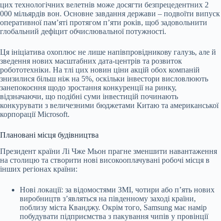
цих технологічних велетнів може досягти безпрецедентних 2
000 мільярдів вон. Основне завдання держави – подвоїти випуск
оперативної пам’яті протягом п’яти років, щоб задовольнити
глобальний дефіцит обчислювальної потужності.
Ця ініціатива охоплює не лише напівпровідникову галузь, але й
зведення нових масштабних дата-центрів та розвиток
робототехніки. На тлі цих новин ціни акцій обох компаній
знизилися більш ніж на 5%, оскільки інвестори висловлюють
занепокоєння щодо зростання конкуренції на ринку,
відзначаючи, що подібні суми інвестицій починають
конкурувати з величезними бюджетами Китаю та американської
корпорації Microsoft.
Плановані місця будівництва
Президент країни Лі Чже Мьон прагне зменшити навантаження
на столицю та створити нові високооплачувані робочі місця в
інших регіонах країни:
Нові локації: за відомостями ЗМІ, чотири або п’ять нових
виробництв з’являться на південному заході країни,
поблизу міста Кванджу. Окрім того, Samsung має намір
побудувати підприємства з пакування чипів у провінції