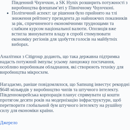
Південний Чхунчхон, а SK Hynix розширить потужності з
виробництва флешпам’яті у Північному Чхунчхоні.
Політичний аспект: це рішення було прийнято на тлі
зниження рейтингу президента до найнижчих показників
за рік, спричиненого економічними труднощами та
слабким курсом національної валюти. Опозиція вже
встигла звинуватити владу в спробі стимулювати
економіку регіонів для здобуття голосів на майбутніх
виборах.
Аналітики з Citigroup додають, що така державна підтримка
надасть потужний імпульс усьому ланцюжку постачання,
особливо виробникам обладнання, які створюють техніку для
виробництва мікросхем.
Нагадаємо, раніше повідомлялося, що
Samsung інвестує рекордні
$648 мільярдів
у виробництво чипів та штучного інтелекту.
Південнокорейська корпорація планує спрямувати ці кошти
протягом десяти років на модернізацію інфраструктури, щоб
перетворити глобальний бум штучного інтелекту на рушійну
силу для економіки країни.
Джерело