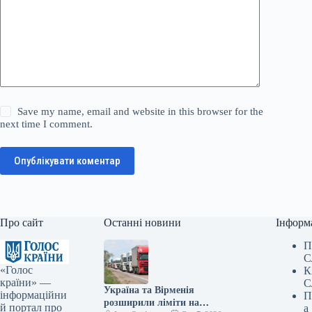
Save my name, email and website in this browser for the
next time I comment.
Опублікувати коментар
Про сайт
Останні новини
Інформ
П
С
«Голос
К
країни» —
С
Україна та Вірменія
інформаційни
П
розширили ліміти на
й портал про
а