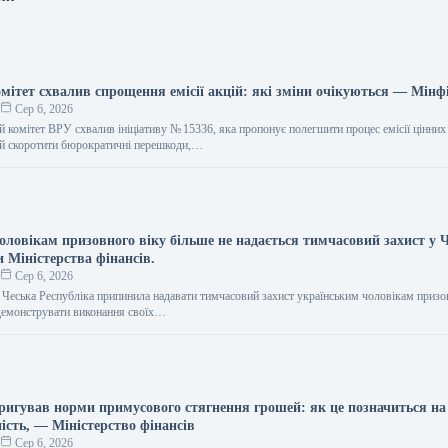
мітет схвалив спрощення емісії акцій: які зміни очікуються — Мінф
о
Сер 6, 2026
 комітет ВРУ схвалив ініціативу № 15336, яка пропонує полегшити процес емісії цінних 
ий скоротити бюрократичні перешкоди,…
ловікам призовного віку більше не надається тимчасовий захист у Ч
и Міністерства фінансів.
о
Сер 6, 2026
я Чеська Республіка припинила надавати тимчасовий захист українським чоловікам призо
демонструвати виконання своїх…
ригував норми примусового стягнення грошей: як це позначиться на 
ість, — Міністерство фінансів
о
Сер 6, 2026