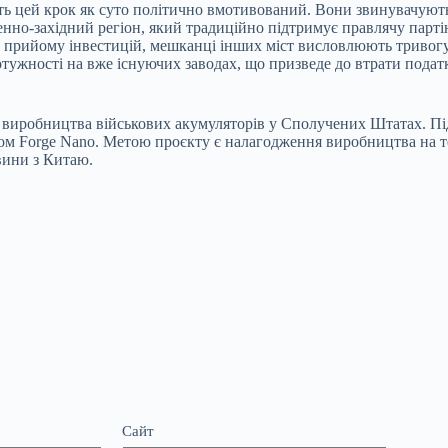
ть цей крок як суто політично вмотивований. Вони звинувачують
нно-західний регіон, який традиційно підтримує правлячу парті
до прийому інвестицій, мешканці інших міст висловлюють тривог
тужності на вже існуючих заводах, що призведе до втрати подат
 виробництва військових акумуляторів у Сполучених Штатах. Під
пом Forge Nano. Метою проєкту є налагодження виробництва на т
вини з Китаю.
Сайт