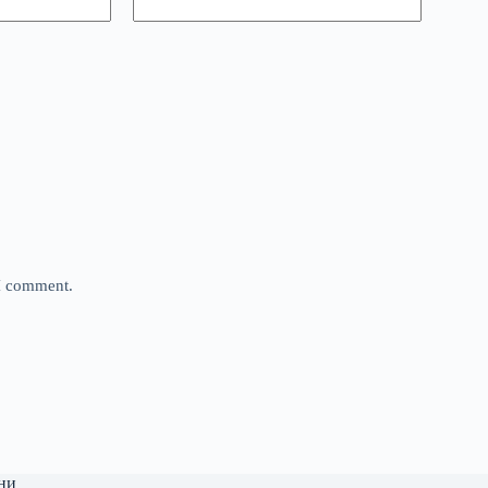
 I comment.
ни