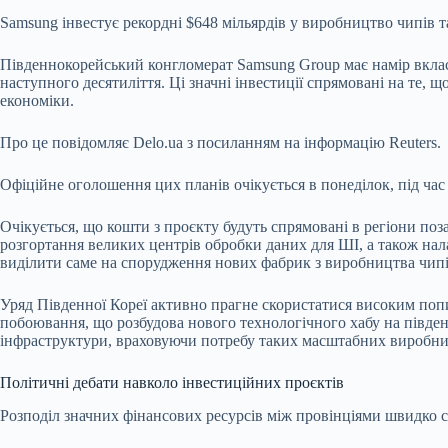
Samsung інвестує рекордні $648 мільярдів у виробництво чипів т
Південнокорейський конгломерат Samsung Group має намір вклас
наступного десятиліття. Ці значні інвестиції спрямовані на те,
економіки.
Про це повідомляє
Delo.ua
з посиланням на
інформацію
Reuters.
Офіційне оголошення цих планів очікується в понеділок, під ча
Очікується, що кошти з проєкту будуть спрямовані в регіони по
розгортання великих центрів обробки даних для ШІ, а також нал
виділити саме на спорудження нових фабрик з виробництва чипів
Уряд Південної Кореї активно прагне скористатися високим по
побоювання, що розбудова нового технологічного хабу на півден
інфраструктури, враховуючи потребу таких масштабних виробницт
Політичні дебати навколо інвестиційних проєктів
Розподіл значних фінансових ресурсів між провінціями швидко с