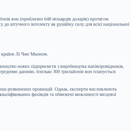
онів вон (приблизно 648 мільярдів доларів) протягом
у до штучного інтелекту як рушійну силу для всієї національної
м країни Лі Чже Мьоном.
івництво нових підприємств з виробництва напівпровідників,
ередніми даними, близько 300 трильйонів вон планується
енш розвинених провінцій. Однак, експерти висловлюють
кваліфікованих фахівців та обмежені можливості місцевої