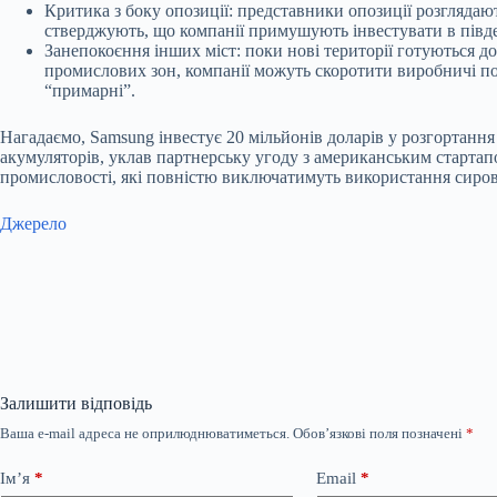
Критика з боку опозиції: представники опозиції розглядаю
стверджують, що компанії примушують інвестувати в півде
Занепокоєння інших міст: поки нові території готуються 
промислових зон, компанії можуть скоротити виробничі по
“примарні”.
Нагадаємо, Samsung
інвестує 20 мільйонів доларів
у розгортання
акумуляторів, уклав партнерську угоду з американським старта
промисловості, які повністю виключатимуть використання сиро
Джерело
Залишити відповідь
Ваша e-mail адреса не оприлюднюватиметься.
Обов’язкові поля позначені
*
Ім’я
*
Email
*