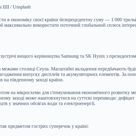
а ШІ / Unsplash
ти в економіку своєї країни
безпрецедентну суму — 1 000 трильй
 щоб максимально використати поточний глобальний сплеск інтерес
с зустрічі вищого керівництва Samsung та SK Hynix з президенто
за межами столиці Сеула. Масштабні вкладення передбачають буд
агодження випуску дисплеїв та акумуляторних елементів. За поп
 на південному заході країни.
питом на мікросхеми для стимулювання економічного розвитку м
ному заході може наштовхнутися на суттєві перешкоди: дефіцит 
в у значних обсягах води та електроенергії.
тав предметом гострих суперечок у країні: