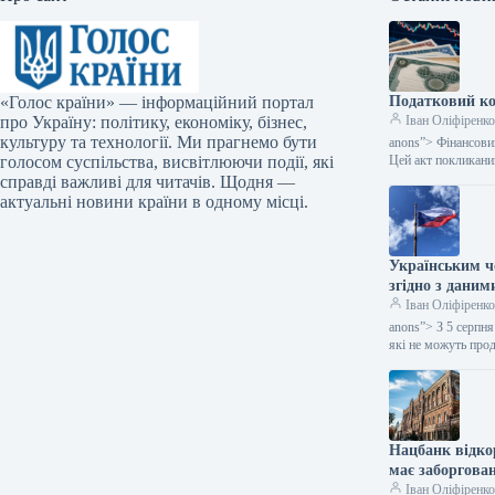
«Голос країни» — інформаційний портал
Податковий ко
про Україну: політику, економіку, бізнес,
Іван Оліфіренк
культуру та технології. Ми прагнемо бути
anons”> Фінансовий
голосом суспільства, висвітлюючи події, які
Цей акт покликан
справді важливі для читачів. Щодня —
актуальні новини країни в одному місці.
Українським чо
згідно з даним
Іван Оліфіренк
anons”> З 5 серпн
які не можуть про
Нацбанк відко
має заборгован
Іван Оліфіренк