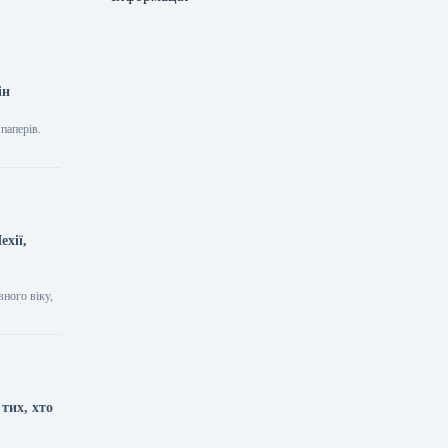
ін
паперів.
ехії,
вного віку,
тих, хто