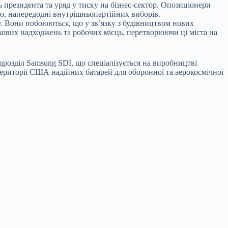
 президента та уряд у тиску на бізнес-сектор. Опозиціонери
ю, напередодні внутрішньопартійних виборів.
у. Вони побоюються, що у зв’язку з будівництвом нових
кових надходжень та робочих місць, перетворюючи ці міста на
розділ Samsung SDI, що спеціалізується на виробництві
ериторії США надійних батарей для оборонної та аерокосмічної