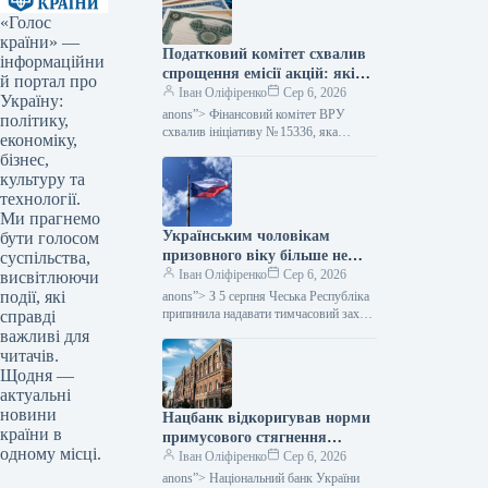
«Голос
країни» —
Податковий комітет схвалив
інформаційни
спрощення емісії акцій: які
й портал про
зміни очікуються — Мінфін
Іван Оліфіренко
Сер 6, 2026
Україну:
anons”> Фінансовий комітет ВРУ
політику,
схвалив ініціативу № 15336, яка
економіку,
пропонує полегшити процес емісії
бізнес,
цінних паперів. Цей акт покликаний
культуру та
скоротити бюрократичні перешкоди,…
технології.
Ми прагнемо
Українським чоловікам
бути голосом
призовного віку більше не
суспільства,
надається тимчасовий захист
Іван Оліфіренко
Сер 6, 2026
висвітлюючи
у Чехії, згідно з даними
події, які
anons”> З 5 серпня Чеська Республіка
Міністерства фінансів.
припинила надавати тимчасовий захист
справді
українським чоловікам призовного
важливі для
віку, які не можуть продемонструвати
читачів.
виконання своїх…
Щодня —
актуальні
новини
Нацбанк відкоригував норми
країни в
примусового стягнення
одному місці.
грошей: як це позначиться на
Іван Оліфіренко
Сер 6, 2026
тих, хто має заборгованість,
anons”> Національний банк України