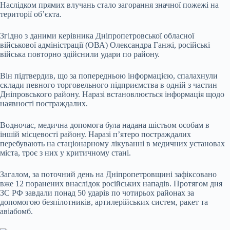
Наслідком прямих влучань стало загорання значної пожежі на
території об’єкта.
Згідно з даними керівника Дніпропетровської обласної
військової адміністрації (ОВА) Олександра Ганжі, російські
війська повторно здійснили удари по району.
Він підтвердив, що за попередньою інформацією, спалахнули
склади певного торговельного підприємства в одній з частин
Дніпровського району. Наразі встановлюється інформація щодо
наявності постраждалих.
Водночас, медична допомога була надана шістьом особам в
іншій місцевості району. Наразі п’ятеро постраждалих
перебувають на стаціонарному лікуванні в медичних установах
міста, троє з них у критичному стані.
Загалом, за поточний день на Дніпропетровщині зафіксовано
вже 12 поранених внаслідок російських нападів. Протягом дня
ЗС РФ завдали понад 50 ударів по чотирьох районах за
допомогою безпілотників, артилерійських систем, ракет та
авіабомб.