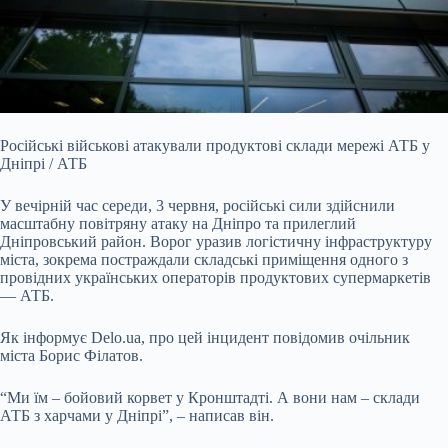
Російські військові атакували продуктові склади мережі АТБ у
Дніпрі / АТБ
У вечірній час середи, 3 червня, російські сили здійснили
масштабну повітряну атаку на Дніпро
та прилеглий
Дніпровський район. Ворог уразив логістичну інфраструктуру
міста, зокрема постраждали складські приміщення одного з
провідних українських операторів продуктових супермаркетів
— АТБ.
Як інформує Delo.ua, про цей інцидент повідомив очільник
міста Борис Філатов.
“Ми їм – бойовий корвет у Кронштадті. А вони нам – склади
АТБ з харчами у Дніпрі”, – написав він.