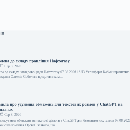
ни
олева до складу правління Нафтогазу.
о
Сер 8, 2026
ва до складу наглядової ради Нафтогазу 07.08.2026 16:53 Укрінформ Кабмін призначив
зидента Олексія Соболева представником…
мила про усунення обмежень для текстових розмов у ChatGPT на
 планах
о
Сер 8, 2026
скасування обмежень на текстові діалоги в ChatGPT для безкоштовних планів 07.08.202
анська компанія OpenAI заявила, що…