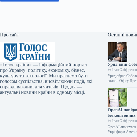
Про сайт
Останні нови
«Голос країни» — інформаційний портал
Уряд ввів Соб
про Україну: політику, економіку, бізнес,
Іван Оліфіренк
культуру та технології. Ми прагнемо бути
Уряд обрав Соболе
голосом суспільства, висвітлюючи події, які
голови Офісу Пре
справді важливі для читачів. Щодня —
актуальні новини країни в одному місці.
OpenAI повідо
безкоштовних
Іван Оліфіренк
OpenAI анонсував 
Укрінформ Америк