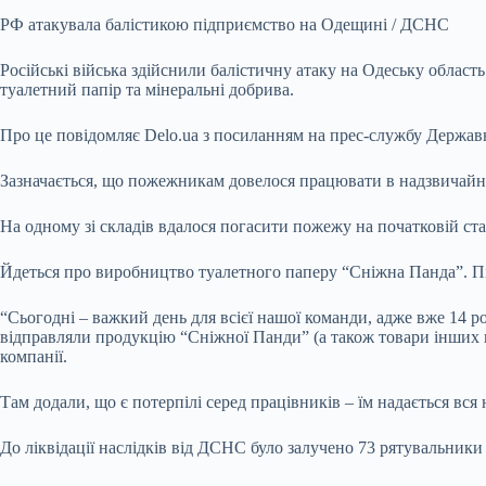
РФ атакувала балістикою підприємство на Одещині / ДСНС
Російські війська здійснили балістичну атаку на Одеську область
туалетний папір та мінеральні добрива.
Про це повідомляє Delo.ua з посиланням на прес-службу Держа
Зазначається, що пожежникам довелося працювати в надзвичайн
На одному зі складів вдалося погасити пожежу на початковій стад
Йдеться про виробництво туалетного паперу “Сніжна Панда”. Пі
“Сьогодні – важкий день для всієї нашої команди, адже вже 14 р
відправляли продукцію “Сніжної Панди” (а також товари інших наш
компанії.
Там додали, що є потерпілі серед працівників – їм надається вся
До ліквідації наслідків від ДСНС було залучено 73 рятувальники