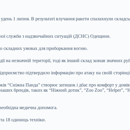
 удень 1 липня. В результаті влучання ракети
спалахнули складсь
вної служби з надзвичайних ситуацій (ДСНС) Одещини.
о складних умовах для приборкання вогню.
ії на незначній території, тоді як інший склад зазнав значних ру
дприємство підтвердило інформацію про атаку на своїй сторінці
оків “Сніжна Панда” створює затишок і дбає про комфорт у домів
их брендів, таких як “Ніжний дотик”, “Zoo Zoo”, “Helper”, “Help
 необхідна медична допомога.
 та 18 одиниць техніки.