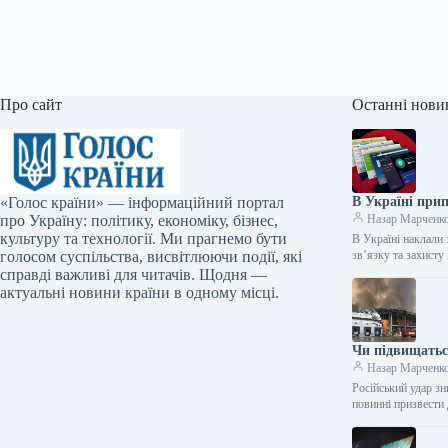
Про сайт
Останні нови
«Голос країни» — інформаційний портал
В Україні при
про Україну: політику, економіку, бізнес,
Назар Марченк
культуру та технології. Ми прагнемо бути
В Україні наклали
голосом суспільства, висвітлюючи події, які
зв’язку та захист
справді важливі для читачів. Щодня —
актуальні новини країни в одному місці.
Чи підвищатьс
Назар Марченк
Російський удар з
повинні призвести