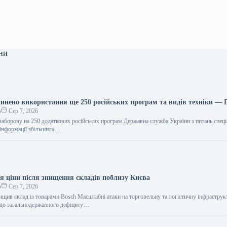
ни
пинено використання ще 250 російських програм та видів техніки — D
о
Сер 7, 2026
 заборону на 250 додаткових російських програм Державна служба України з питань спец
у інформації збільшила…
я ціни після знищення складів поблизу Києва
о
Сер 7, 2026
нищив склад із товарами Bosch Масштабні атаки на торговельну та логістичну інфраструк
 до загальнодержавного дефіциту…