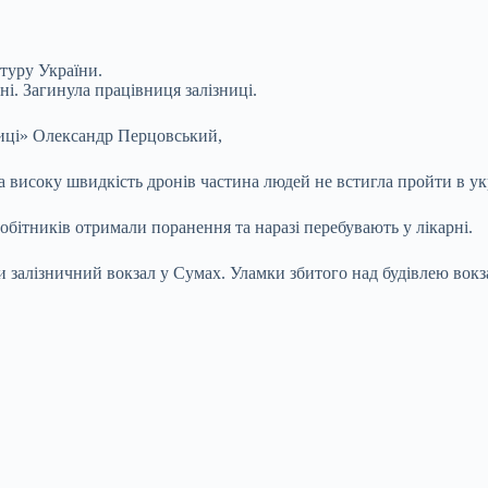
ктуру України.
ні.
Загинула працівниця залізниці.
ниці» Олександр Перцовський,
та високу швидкість дронів частина людей не встигла пройти в ук
робітників отримали поранення та наразі перебувають у лікарні.
ли залізничний вокзал у Сумах. Уламки збитого над будівлею вок