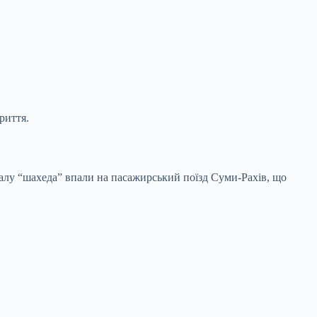
риття.
залу “шахеда” впали на пасажирський поїзд Суми-Рахів, що