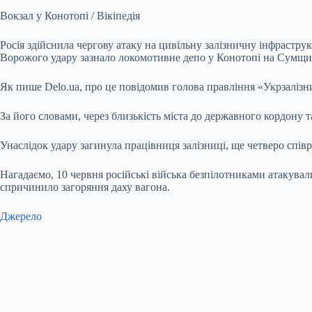
Вокзал у Конотопі / Вікіпедія
Росія здійснила чергову атаку на цивільну залізничну інфрастру
Ворожого удару зазнало локомотивне депо у Конотопі на Сумщи
Як пише Delo.ua, про це повідомив голова правління «Укрзаліз
За його словами, через близькість міста до державного кордону 
Унаслідок удару загинула працівниця залізниці, ще четверо спів
Нагадаємо, 10 червня російські війська безпілотниками атакува
спричинило загоряння даху вагона.
Джерело