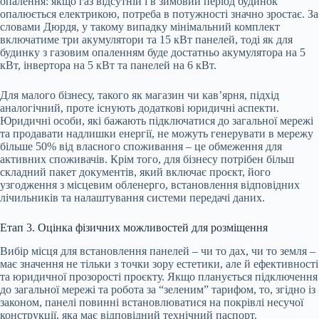
опалення: якщо газ відсутній і в зимовий період будинок
опалюється електрикою, потреба в потужності значно зростає. За
словами Дюрдя, у такому випадку мінімальний комплект
включатиме три акумулятори та 15 кВт панелей, тоді як для
будинку з газовим опаленням буде достатньо акумулятора на 5
кВт, інвертора на 5 кВт та панелей на 6 кВт.
Для малого бізнесу, такого як магазин чи кав’ярня, підхід
аналогічний, проте існують додаткові юридичні аспекти.
Юридичні особи, які бажають підключатися до загальної мережі
та продавати надлишки енергії, не можуть генерувати в мережу
більше 50% від власного споживання – це обмеження для
активних споживачів. Крім того, для бізнесу потрібен більш
складний пакет документів, який включає проєкт, його
узгодження з місцевим обленерго, встановлення відповідних
лічильників та налаштування системи передачі даних.
Етап 3. Оцінка фізичних можливостей для розміщення
Вибір місця для встановлення панелей – чи то дах, чи то земля –
має значення не тільки з точки зору естетики, але й ефективності
та юридичної прозорості проєкту. Якщо планується підключення
до загальної мережі та робота за “зеленим” тарифом, то, згідно із
законом, панелі повинні встановлюватися на покрівлі несучої
конструкції, яка має відповідний технічний паспорт.