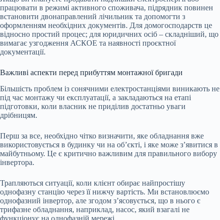
працювати в режимі активного споживача, підрядник повинен
встановити двонаправлений лічильник та допомогти з
оформленням необхідних документів. Для домогосподарств це
відносно простий процес; для юридичних осіб – складніший, що
вимагає узгодження
АСКОЕ
та наявності проєктної
документації.
Важливі аспекти перед прибуттям монтажної бригади
Більшість проблем із сонячними електростанціями виникають не
під час монтажу чи експлуатації, а закладаються на етапі
підготовки, коли власник не приділив достатньо уваги
дрібницям.
Перш за все, необхідно чітко визначити, яке обладнання вже
використовується в будинку чи на об’єкті, і яке може з’явитися в
майбутньому. Це є критично важливим для правильного вибору
інвертора.
Трапляються ситуації, коли клієнт обирає найпростішу
однофазну станцію через її нижчу вартість. Ми встановлюємо
однофазний інвертор, але згодом з’ясовується, що в нього є
трифазне обладнання, наприклад, насос, який взагалі не
функціонує на однофазній мережі.