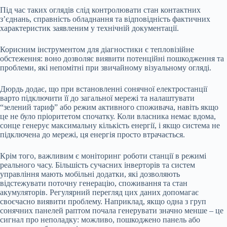
Під час таких оглядів слід контролювати стан контактних
з’єднань, справність обладнання та відповідність фактичних
характеристик заявленим у технічній документації.
Корисним інструментом для діагностики є тепловізійне
обстеження: воно дозволяє виявити потенційні пошкодження та
проблеми, які непомітні при звичайному візуальному огляді.
Дюрдь додає, що при встановленні сонячної електростанції
варто підключити її до загальної мережі та налаштувати
“зелений тариф” або режим активного споживача, навіть якщо
це не було пріоритетом спочатку. Коли власника немає вдома,
сонце генерує максимальну кількість енергії, і якщо система не
підключена до мережі, ця енергія просто втрачається.
Крім того, важливим є моніторинг роботи станції в режимі
реального часу. Більшість сучасних інверторів та систем
управління мають мобільні додатки, які дозволяють
відстежувати поточну генерацію, споживання та стан
акумуляторів. Регулярний перегляд цих даних допомагає
своєчасно виявити проблему. Наприклад, якщо одна з груп
сонячних панелей раптом почала генерувати значно менше – це
сигнал про неполадку: можливо, пошкоджено панель або