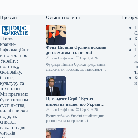
Про сайт
Останні новини
Інформ
П
С
«Голос
К
країни» —
С
Фонд Пилипа Орлика показав
інформаційни
П
дипломатам плани, які
й портал про
а
роблять Україну чутнішою на
Іван Оліфіренко
Сер 8, 2026
Україну:
к
міжнародній арені.
Фундація Пилипа Орлика представила
політику,
н
дипломатам проєкти, що підсилюють
економіку,
ті
голос України на міжнародній арені.
бізнес,
К
Фото 08.08.2026 14:12 Укрінформ
культуру та
и
Фундація Пилипа Орлика…
технології.
Ми прагнемо
Президент Сербії Вучич
бути голосом
висловив надію, що Україна
суспільства,
якнайшвидше розпочне та
Іван Оліфіренко
Сер 8, 2026
висвітлюючи
завершить переговори щодо
події, які
Вучич побажав Україні якнайшвидше
всіх кластерів з
розпочати та завершити всі
справді
переговорні блоки з ЄС 08.08.2026
Європейським Союзом.
важливі для
14:22 Укрінформ Президент Сербії
читачів.
Александар Вучич висловив…