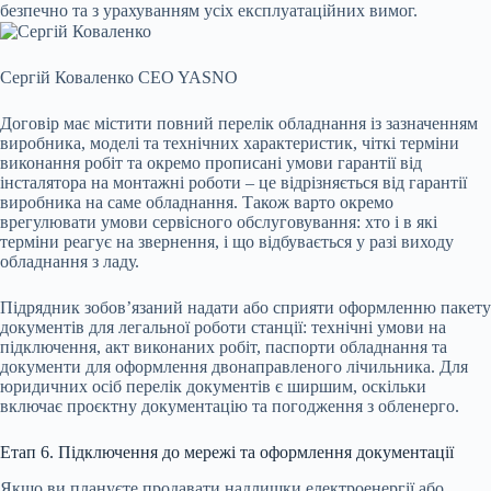
безпечно та з урахуванням усіх експлуатаційних вимог.
Сергій Коваленко
CEO YASNO
Договір має містити повний перелік обладнання із зазначенням
виробника, моделі та технічних характеристик, чіткі терміни
виконання робіт та окремо прописані умови гарантії від
інсталятора на монтажні роботи – це відрізняється від гарантії
виробника на саме обладнання. Також варто окремо
врегулювати умови сервісного обслуговування: хто і в які
терміни реагує на звернення, і що відбувається у разі виходу
обладнання з ладу.
Підрядник зобов’язаний надати або сприяти оформленню пакету
документів для легальної роботи станції: технічні умови на
підключення, акт виконаних робіт, паспорти обладнання та
документи для оформлення двонаправленого лічильника. Для
юридичних осіб перелік документів є ширшим, оскільки
включає проєктну документацію та погодження з обленерго.
Етап 6. Підключення до мережі та оформлення документації
Якщо ви плануєте продавати надлишки електроенергії або