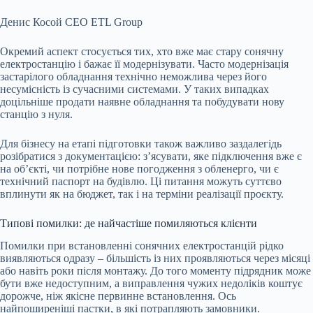
Денис Косой
CEO ETL Group
Окремий аспект стосується тих, хто вже має стару сонячну
електростанцію і бажає її модернізувати. Часто модернізація
застарілого обладнання технічно неможлива через його
несумісність із сучасними системами. У таких випадках
доцільніше продати наявне обладнання та побудувати нову
станцію з нуля.
Для бізнесу на етапі підготовки також важливо заздалегідь
розібратися з документацією: з’ясувати, яке підключення вже є
на об’єкті, чи потрібне нове погодження з обленерго, чи є
технічний паспорт на будівлю. Ці питання можуть суттєво
вплинути як на бюджет, так і на терміни реалізації проєкту.
Типові помилки: де найчастіше помиляються клієнти
Помилки при встановленні сонячних електростанцій рідко
виявляються одразу – більшість із них проявляються через місяці
або навіть роки після монтажу. До того моменту підрядник може
бути вже недоступним, а виправлення чужих недоліків коштує
дорожче, ніж якісне первинне встановлення. Ось
найпоширеніші пастки, в які потрапляють замовники.