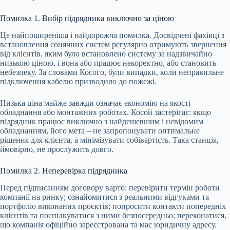
Помилка 1. Вибір підрядника виключно за ціною
Це найпоширеніша і найдорожча помилка. Досвідчені фахівці з
встановлення сонячних систем регулярно отримують звернення
від клієнтів, яким було встановлено систему за надзвичайно
низькою ціною, і вона або працює некоректно, або становить
небезпеку. За словами Косого, були випадки, коли неправильне
підключення кабелю призводило до пожежі.
Низька ціна майже завжди означає економію на якості
обладнання або монтажних роботах. Косой застерігає: якщо
підрядник працює виключно з найдешевшим і невідомим
обладнанням, його мета – не запропонувати оптимальне
рішення для клієнта, а мінімізувати собівартість. Така станція,
ймовірно, не прослужить довго.
Помилка 2. Неперевірка підрядника
Перед підписанням договору варто: перевірити термін роботи
компанії на ринку; ознайомитися з реальними відгуками та
портфоліо виконаних проєктів; попросити контакти попередніх
клієнтів та поспілкуватися з ними безпосередньо; переконатися,
що компанія офіційно зареєстрована та має юридичну адресу.