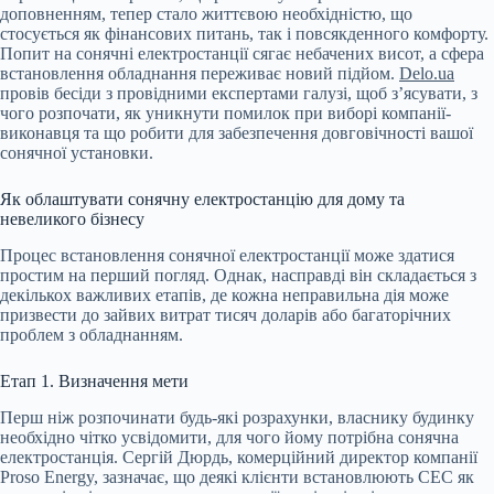
доповненням, тепер стало життєвою необхідністю, що
стосується як фінансових питань, так і повсякденного комфорту.
Попит на сонячні електростанції сягає небачених висот, а сфера
встановлення обладнання переживає новий підйом.
Delo.ua
провів бесіди з провідними експертами галузі, щоб з’ясувати, з
чого розпочати, як уникнути помилок при виборі компанії-
виконавця та що робити для забезпечення довговічності вашої
сонячної установки.
Як облаштувати сонячну електростанцію для дому та
невеликого бізнесу
Процес встановлення сонячної електростанції може здатися
простим на перший погляд. Однак, насправді він складається з
декількох важливих етапів, де кожна неправильна дія може
призвести до зайвих витрат тисяч доларів або багаторічних
проблем з обладнанням.
Етап 1. Визначення мети
Перш ніж розпочинати будь-які розрахунки, власнику будинку
необхідно чітко усвідомити, для чого йому потрібна сонячна
електростанція. Сергій Дюрдь, комерційний директор компанії
Proso Energy, зазначає, що деякі клієнти встановлюють СЕС як