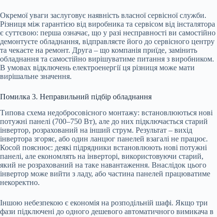
Окремої уваги заслуговує наявність власної сервісної служби.
Різниця між гарантією від виробника та сервісом від інсталятора
є суттєвою: перша означає, що у разі несправності ви самостійно
демонтуєте обладнання, відправляєте його до сервісного центру
та чекаєте на ремонт. Друга – що компанія приїде, замінить
обладнання та самостійно вирішуватиме питання з виробником.
В умовах відключень електроенергії ця різниця може мати
вирішальне значення.
Помилка 3. Неправильний підбір обладнання
Типова схема недобросовісного монтажу: встановлюються нові
потужні панелі (700–750 Вт), але до них підключається старий
інвертор, розрахований на інший струм. Результат – вихід
інвертора згоряє, або один ланцюг панелей взагалі не працює.
Косой пояснює: деякі підрядники встановлюють нові потужні
панелі, але економлять на інверторі, використовуючи старий,
який не розрахований на таке навантаження. Внаслідок цього
інвертор може вийти з ладу, або частина панелей працюватиме
некоректно.
Іншою небезпекою є економія на розподільній шафі. Якщо три
фази підключені до одного дешевого автоматичного вимикача в