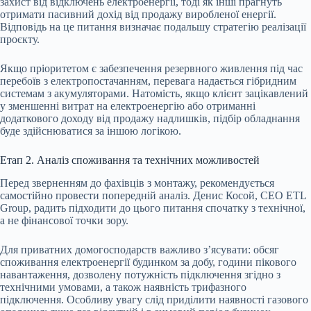
захист від відключень електроенергії, тоді як інші прагнуть
отримати пасивний дохід від продажу виробленої енергії.
Відповідь на це питання визначає подальшу стратегію реалізації
проєкту.
Якщо пріоритетом є забезпечення резервного живлення під час
перебоїв з електропостачанням, перевага надається гібридним
системам з акумуляторами. Натомість, якщо клієнт зацікавлений
у зменшенні витрат на електроенергію або отриманні
додаткового доходу від продажу надлишків, підбір обладнання
буде здійснюватися за іншою логікою.
Етап 2. Аналіз споживання та технічних можливостей
Перед зверненням до фахівців з монтажу, рекомендується
самостійно провести попередній аналіз. Денис Косой, CEO ETL
Group, радить підходити до цього питання спочатку з технічної,
а не фінансової точки зору.
Для приватних домогосподарств важливо з’ясувати: обсяг
споживання електроенергії будинком за добу, години пікового
навантаження, дозволену потужність підключення згідно з
технічними умовами, а також наявність трифазного
підключення. Особливу увагу слід приділити наявності газового