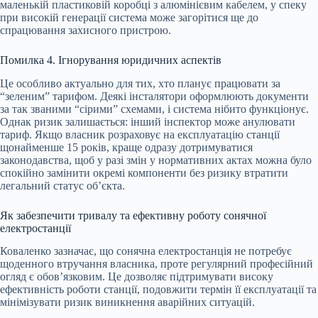
маленькій пластиковій коробці з алюмінієвим кабелем, у спеку
при високій генерації система може загорітися ще до
спрацювання захисного пристрою.
Помилка 4. Ігнорування юридичних аспектів
Це особливо актуально для тих, хто планує працювати за
“зеленим” тарифом. Деякі інсталятори оформлюють документи
за так званими “сірими” схемами, і система нібито функціонує.
Однак ризик залишається: інший інспектор може анулювати
тариф. Якщо власник розраховує на експлуатацію станції
щонайменше 15 років, краще одразу дотримуватися
законодавства, щоб у разі змін у нормативних актах можна було
спокійно замінити окремі компоненти без ризику втратити
легальний статус об’єкта.
Як забезпечити тривалу та ефективну роботу сонячної
електростанції
Коваленко зазначає, що сонячна електростанція не потребує
щоденного втручання власника, проте регулярний професійний
огляд є обов’язковим. Це дозволяє підтримувати високу
ефективність роботи станції, подовжити термін її експлуатації та
мінімізувати ризик виникнення аварійних ситуацій.