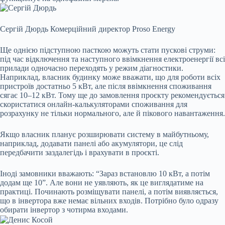
Сергій Дюрдь
Комерційний директор Proso Energy
Ще однією підступною пасткою можуть стати пускові струми:
під час відключення та наступного ввімкнення електроенергії всі
прилади одночасно переходять у режим діагностики.
Наприклад, власник будинку може вважати, що для роботи всіх
пристроїв достатньо 5 кВт, але після ввімкнення споживання
сягає 10–12 кВт. Тому ще до замовлення проєкту рекомендується
скористатися онлайн-калькуляторами споживання для
розрахунку не тільки нормального, але й пікового навантаження.
Якщо власник планує розширювати систему в майбутньому,
наприклад, додавати панелі або акумулятори, це слід
передбачити заздалегідь і врахувати в проєкті.
Іноді замовники вважають: “Зараз встановлю 10 кВт, а потім
додам ще 10”. Але вони не уявляють, як це виглядатиме на
практиці. Починають розміщувати панелі, а потім виявляється,
що в інвертора вже немає вільних входів. Потрібно було одразу
обирати інвертор з чотирма входами.