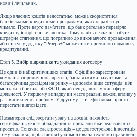
новий лічильник.
Якщо власних коштів недостатньо, можна скористатися
банківськими кредитними програмами, яких наразі існує
чимало. Проте варто пам’ятати, що банк ретельно перевіряє
кредитну історію позичальника. Тому навіть незначне, забуте
штрафне стягнення, що потрапило до виконавчого провадження,
або статус у додатку “Резерв+” може стати причиною відмови у
кредитуванні.
Етап 5. Вибір підрядника та укладання договору
Це один із найкритичніших етапів. Офіційно зареєстрована
компанія з юридичною адресою, банківськими рахунками та
багаторічним досвідом на ринку – це зовсім інша ситуація, ніж
монтажна бригада або ФОП, який нещодавно змінив сферу
діяльності. У першому випадку ви маєте реальні важелі впливу у
разі виникнення проблем. У другому – телефон може просто
перестати відповідати.
Насамперед слід звертати увагу на досвід, наявність
сертифікації, якість обладнання та приклади вже реалізованих
проєктів. Сонячна електростанція – це довгострокова інвестиція,
тому важливо, щоб станція була змонтована технічно правильно,