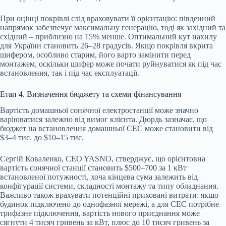
При оцінці покрівлі слід враховувати її орієнтацію: південний
напрямок забезпечує максимальну генерацію, тоді як західний та
східний – приблизно на 15% менше. Оптимальний кут нахилу
для України становить 26–28 градусів. Якщо покрівля вкрита
шифером, особливо старим, його варто замінити перед
монтажем, оскільки шифер може почати руйнуватися як під час
встановлення, так і під час експлуатації.
Етап 4. Визначення бюджету та схеми фінансування
Вартість домашньої сонячної електростанції може значно
варіюватися залежно від вимог клієнта. Дюрдь зазначає, що
бюджет на встановлення домашньої СЕС може становити від
$3–4 тис. до $10–15 тис.
Сергій Коваленко, CEO YASNO, стверджує, що орієнтовна
вартість сонячної станції становить $500–700 за 1 кВт
встановленої потужності, хоча кінцева сума залежить від
конфігурації системи, складності монтажу та типу обладнання.
Важливо також врахувати потенційні приховані витрати: якщо
будинок підключено до однофазної мережі, а для СЕС потрібне
трифазне підключення, вартість нового приєднання може
сягнути 4 тисяч гривень за кВт, плюс до 10 тисяч гривень за