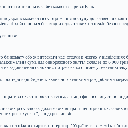
 зняття готівки на касі без комісій / ПриватБанк
шив українському бізнесу отримання доступу до готівкових кошті
Mastercard здійснюється без жодних додаткових платежів безпосере
установи.
анкомату або ж витрачати час, стоячи в чергах у відділеннях б
Максимальна сума для одноразового зняття складає до 6 000 гриве
 на задоволення основних потреб малого бізнесу: невеликі закуп
влі на території України, включно з великими роздрібними мере
ініціатива є частиною стратегії адаптації фінансової установи до
ових ресурсів без додаткових витрат і непотрібних часових втрат
нних розрахунках”, – підкреслив він.
вки платіжних карток по території України та за межі країни д