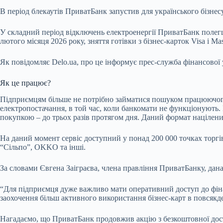
В період блекаутів ПриватБанк запустив для українського бізнесу
У складний період відключень електроенергії ПриватБанк
полег
лютого місяця 2026 року, зняття готівки з бізнес-карток Visa і 
Як повідомляє Delo.ua, про це інформує прес-служба фінансової 
Як це працює?
Підприємцям більше не потрібно займатися пошуком працюючого б
електропостачання, в той час, коли банкомати не функціонують. 
покупкою – до трьох разів протягом дня. Даний формат націлений
На даний момент сервіс доступний у понад 200 000 точках торгі
“Сільпо”, OKKO та інші.
За словами Євгена Заіграєва, члена правління ПриватБанку, дана 
“Для підприємця дуже важливо мати оперативний доступ до фінанс
заохочення більш активного використання бізнес-карт в повсякде
Нагадаємо, що ПриватБанк продовжив акцію з безкоштовної доста