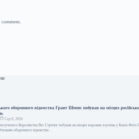
 I comment.
ни
ького оборонного відомства Грант Шеппс побував на місцях російськи
и.
о
Сер 8, 2026
полученого Королівства Вес Стрітінг побував на місцях ворожих влучень у Києві Фото 
Очільник оборонного відомства…