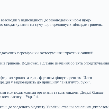
взаємодій у відповідність до законодавчих норм щодо
 до оподаткування на суму, що перевищує 3 мільярди гривень.
податкових перевірок чи застосування штрафних санкцій.
ів гривень. Водночас, від’ємне значення об’єкта оподаткування
 у сфері контролю за трансфертним ціноутворенням. Його
рацій у відповідність до принципу “витягнутої руки”.
осин між податковими органами та платниками. Дедалі більше
 комплаєнсу в Україні.
оджень до зведеного бюджету України, ставши основним джерелом