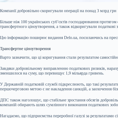
Компанії добровільно скоригували операції на понад 3 млрд грн
Більше ніж 100 українських суб’єктів господарювання протягом 
трансфертного ціноутворення, а також відкоригували податкові 
Цю інформацію поширює видання Delo.ua, посилаючись на прес
Трансфертне ціноутворення
Варто зазначити, що ці коригування стали результатом самостій
Завдяки добровільному виправленню податкових ризиків, нарахув
зменшилося на суму, що перевищує 1,9 мільярда гривень.
У Державній податковій службі підкреслюють, що такі результати
першочерговою метою є не накладення санкцій, а заохочення біз
ДПС також наголошує, що стабільне зростання обсягів добровіл
компаній обирають шлях сумлінного виконання податкових зобов
Нагадаємо, що підприємства переробної галузі за результатами 