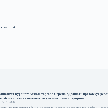
 I comment.
ни
купівлями курячого м’яса: торгова мережа “Делікат” продовжує реал
хофабрики, яку звинувачують у екологічному тероризмі
Сер 7, 2026
влями курятини: мережа «Делікат» продовжує продавати продукцію птахофабрики, звину