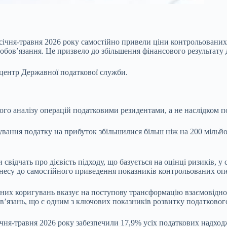
січня-травня 2026 року самостійно привели ціни
контрольованих 
зобов’язання. Це призвело до збільшення фінансового результату
центр Державної податкової служби.
ного аналізу операцій податковими резидентами, а не наслідком 
ання податку на прибуток збільшилися більш ніж на 200 мільйон
 свідчать про дієвість підходу, що базується на оцінці ризиків,
несу до самостійного приведення показників контрольованих опе
ьних коригувань вказує на поступову трансформацію взаємовідн
’язань, що є одним з ключових показників розвитку податкового
січня-травня 2026 року забезпечили 17,9% усіх податкових надх