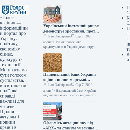
П
С
«Голос
К
країни» —
С
Український іпотечний ринок
інформаційни
П
демонструє зростання, проте
й портал про
а
без державної підтримки його
Іван Оліфіренко
Сер 7, 2026
Україну:
к
функціонування залишається
anons”> Ринок іпотечного
політику,
н
мінімальним, зазначає
кредитування в Україні демонструє
економіку,
ті
подальше розширення, але його
Мінфін.
бізнес,
К
прогрес значною мірою спирається на
культуру та
и
програми державної допомоги. Як…
технології.
Ми прагнемо
Національний банк України
бути голосом
оцінив вплив морської
суспільства,
блокади: які збитки очікують
Іван Оліфіренко
Сер 7, 2026
висвітлюючи
український експорт –
події, які
anons”> Національний банк України
Міністерство фінансів
підраховує прямі збитки від нового
справді
етапу морської блокади, які сягають
важливі для
понад 2 мільярди доларів експортних
читачів.
надходжень…
Щодня —
актуальні
новини
Оформіть автоцивілку від
країни в
«ARX» та станьте учасником