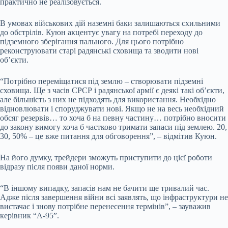
практично не реалізовується.
В умовах військових дій наземні баки залишаються схильними
до обстрілів. Куюн акцентує увагу на потребі переходу до
підземного зберігання пального. Для цього потрібно
реконструювати старі радянські сховища та зводити нові
об’єкти.
“Потрібно переміщатися під землю – створювати підземні
сховища. Ще з часів СРСР і радянської армії є деякі такі об’єкти,
але більшість з них не підходять для використання. Необхідно
відновлювати і споруджувати нові. Якщо не на весь необхідний
обсяг резервів… то хоча б на певну частину… потрібно вносити
до закону вимогу хоча б частково тримати запаси під землею. 20,
30, 50% – це вже питання для обговорення”, – відмітив Куюн.
На його думку, трейдери зможуть приступити до цієї роботи
відразу після появи даної норми.
“В іншому випадку, запасів нам не бачити ще тривалий час.
Адже після завершення війни всі заявлять, що інфраструктури не
вистачає і знову потрібне перенесення термінів”, – зауважив
керівник “А-95”.