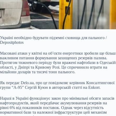
Україні необхідно будувати підземні сховища для пального /
Depositphotos
Масовані атаки у квітні на об’єкти енергетики зробили ще більш
важливим питання формування
захищених резервів палива.
Протягом тижневого періоду були вражені нафтобази в Одеській
області, у Дніпрі та Кривому Розі. Це спричинило втрати на
мільйони доларів та тисячі тонн пального.
Як передає Delo.ua, про це повідомляє керівник Консалтингової
групи “А-95” Сергій Куюн в авторській статті на Еnkorr.
Наразі в Україні функціонує закон про мінімальні обсяги запасів
нафтопродуктів, який передбачає акумулювання резервів на
рівні 6% від показників поставок. Однак через відсутність
нормативної бази та належної інфраструктури цей механізм