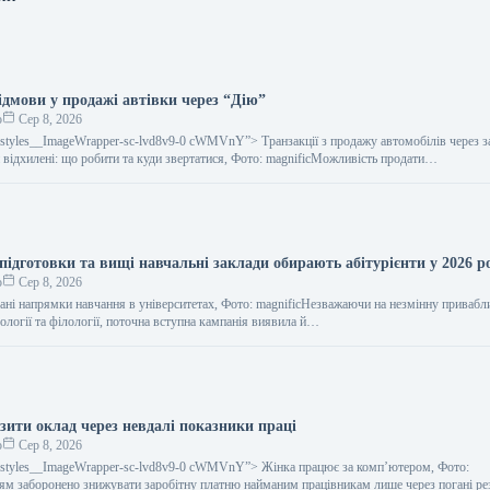
ідмови у продажі автівки через “Дію”
о
Сер 8, 2026
gestyles__ImageWrapper-sc-lvd8v9-0 cWMVnY”> Транзакції з продажу автомобілів через з
 відхилені: що робити та куди звертатися, Фото: magnificМожливість продати…
ідготовки та вищі навчальні заклади обирають абітурієнти у 2026 р
о
Сер 8, 2026
ані напрямки навчання в університетах, Фото: magnificНезважаючи на незмінну привабл
ології та філології, поточна вступна кампанія виявила й…
зити оклад через невдалі показники праці
о
Сер 8, 2026
gestyles__ImageWrapper-sc-lvd8v9-0 cWMVnY”> Жінка працює за компʼютером, Фото:
ям заборонено знижувати заробітну платню найманим працівникам лише через погані ре