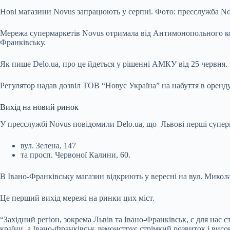
Нові магазини Novus запрацюють у серпні. Фото: пресслужба N
Мережа супермаркетів Novus отримала від Антимонопольного ко
Франківську.
Як пише Delo.ua, про це йдеться у рішенні АМКУ від 25 червня.
Регулятор надав дозвіл ТОВ “Новус Україна” на набуття в орен
Вихід на новий ринок
У пресслужбі Novus повідомили Delo.ua, що Львові перші супер
вул. Зелена, 147
та просп. Червоної Калини, 60.
В Івано-Франківську магазин відкриють у вересні на вул. Микола
Це перший вихід мережі на ринки цих міст.
“Західний регіон, зокрема Львів та Івано-Франківськ, є для на
країни, а Івано-Франківськ демонструє стрімкий розвиток і висо