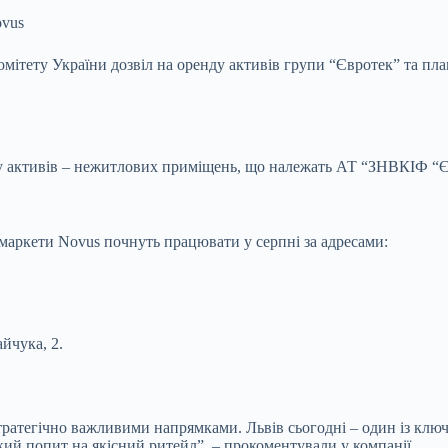
ovus
мітету України дозвіл на оренду активів групи
“Євротек” та план
ду активів – нежитлових приміщень, що належать АТ “ЗНВКІФ “Є
маркети Novus почнуть працювати у серпні за адресами:
йчука, 2.
с стратегічно важливими напрямками. Львів сьогодні – один із к
кий попит на якісний ритейл”, – прокоментували у компанії.