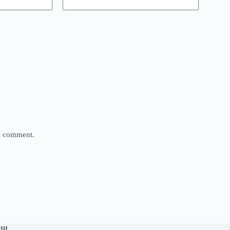
 I comment.
ни