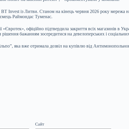
 BT Invest із Литви. Станом на кінець червня 2026 року мережа на
иємець Раймондас Туменас.
ї «Євротек», офіційно підтвердила
закриття всіх магазинів
в Укр
рішення бажанням зосередитися на девелоперських і соціальних
льпо”, яка вже
отримала дозвіл
на купівлю від Антимонопольно
Сайт