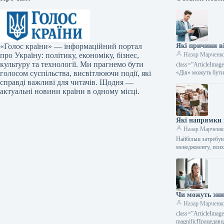
«Голос країни» — інформаційний портал
Які причини в
про Україну: політику, економіку, бізнес,
Назар Марченк
культуру та технології. Ми прагнемо бути
class=”ArticleIma
голосом суспільства, висвітлюючи події, які
«Дія» можуть бути
справді важливі для читачів. Щодня —
актуальні новини країни в одному місці.
Які напрямки п
Назар Марченк
Найбільш затребув
менеджменту, псих
Чи можуть зни
Назар Марченк
class=”ArticleIma
magnificПрацедавц