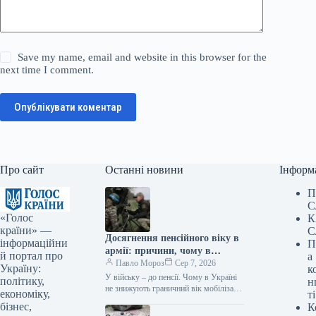
Save my name, email and website in this browser for the
next time I comment.
Опублікувати коментар
Про сайт
Останні новини
Інформ
П
С
«Голос
К
країни» —
С
Досягнення пенсійного віку в
інформаційни
П
армії: причини, чому в
й портал про
а
Україні не зменшують
Павло Мороз
Сер 7, 2026
Україну:
к
максимальний вік призову
У війську – до пенсії. Чому в Україні
політику,
н
не знижують граничний вік мобілізації
економіку,
ті
Фото: ФБ Генштаб ЗСУ Підпишіться
бізнес,
К
на нас…