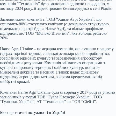
компанія “Технологія” було засноване відносно нещодавно, у
лютому 2024 року, й зареєстроване безпосередньо в селі Рідків.
Засновниками компанії є: ТОВ “Ханзе Агрі Україна”, що
становить 80% статутного капіталу (є дочірньою структурою
німецького агротрейдера Hanse Agri), та відоме профільне
підприємство ТОВ “Молоко Вітчизни”, яке володіє рештою
20%.
Hanse Agri Ukraine – це аграрна компанія, яка активно працює у
сферах торгівлі зерном, сільськогосподарського виробництва,
зберігання зернових культур та забезпечення агросектору
необхідними ресурсами. Компанія займається операціями з
купівлі та продажу зернових і олійних культур, постачає
мінеральні добрива та насіння, а також надає фінансову
підтримку агропідприємствам, зокрема кредитування під
майбутні врожаї.
Компанія Hanse Agri Ukraine була створена у 2017 році за участю
засновників у формі ТОВ “Гуала Кложерс Україна”, ТОВ
“Гуалапак Україна”, АТ “Технологія” та ТОВ “Сіейті”.
Біоенергетичні потужності в Україні