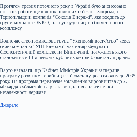
Протягом травня поточного року в Україні було анонсовано
початок роботи ще кількох подібних об’єктів. Зокрема, на
Тернопільщині компанія “Соколів Енерджі”, яка входить до
групи компаній OKKO, планує будівництво біометанового
комплексу.
Водночас агропромислова група “Укрпромінвест-Агро” через
свою компанію “УПІ-Енерджі” має намір збудувати
біоенергетичний комплекс на Вінниччині, потужність якого
становитиме 13 мільйонів кубічних метрів біометану щорічно.
Варто нагадати, що Кабінет Міністрів України затвердив
програму розвитку виробництва біометану, розраховану до 2035
року. Ця програма передбачає збільшення виробництва до 2,1
мільярда кубометрів на рік та зміцнення енергетичної
незалежності держави.
Джерело