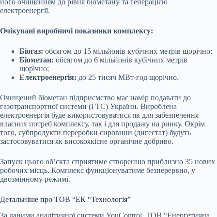
його очищенням до рівня біометану та генерацією
електроенергії.
Очікувані виробничі показники комплексу:
Біогаз:
обсягом до 15 мільйонів кубічних метрів щорічно;
Біометан:
обсягом до 6 мільйонів кубічних метрів
щорічно;
Електроенергія:
до 25 тисяч МВт·год щорічно.
Очищений біометан підприємство має намір подавати до
газотранспортної системи (ГТС) України. Вироблена
електроенергія буде використовуватися як для забезпечення
власних потреб комплексу, так і для продажу на ринку. Окрім
того, субпродукти переробки сировини (дигестат) будуть
застосовуватися як високоякісне органічне добриво.
Запуск цього об’єкта сприятиме створенню приблизно 35 нових
робочих місць. Комплекс функціонуватиме безперервно, у
двозмінному режимі.
Детальніше про ТОВ “ЕК “Технологія”
За даними аналітичної системи YouControl, ТОВ “Енергетична