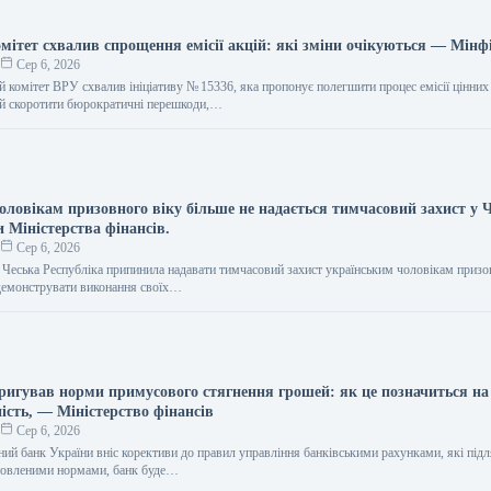
мітет схвалив спрощення емісії акцій: які зміни очікуються — Мінф
о
Сер 6, 2026
 комітет ВРУ схвалив ініціативу № 15336, яка пропонує полегшити процес емісії цінних 
ий скоротити бюрократичні перешкоди,…
ловікам призовного віку більше не надається тимчасовий захист у Ч
и Міністерства фінансів.
о
Сер 6, 2026
я Чеська Республіка припинила надавати тимчасовий захист українським чоловікам призо
демонструвати виконання своїх…
ригував норми примусового стягнення грошей: як це позначиться на 
ість, — Міністерство фінансів
о
Сер 6, 2026
ний банк України вніс корективи до правил управління банківськими рахунками, які під
оновленими нормами, банк буде…