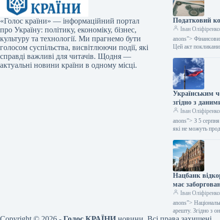
«Голос країни» — інформаційний портал
Податковий ко
про Україну: політику, економіку, бізнес,
Іван Оліфіренк
культуру та технології. Ми прагнемо бути
anons”> Фінансовий
голосом суспільства, висвітлюючи події, які
Цей акт покликан
справді важливі для читачів. Щодня —
актуальні новини країни в одному місці.
Українським чо
згідно з даним
Іван Оліфіренк
anons”> З 5 серпн
які не можуть про
Нацбанк відко
має заборгован
Іван Оліфіренк
anons”> Національ
арешту. Згідно з 
Copyright © 2026 -
Голос КРАЇНИ
новини. Всі права захищені.