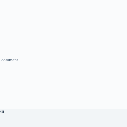
 I comment.
ни