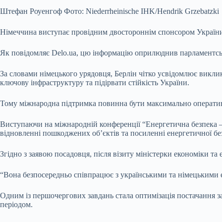
Штефан Роуенгоф Фото: Niederrheinische IHK/Hendrik Grzebatzki
Німеччина виступає провідним двостороннім спонсором України 
Як повідомляє Delo.ua, цю інформацію оприлюднив парламентсь
За словами німецького урядовця, Берлін чітко усвідомлює виклик
ключову інфраструктуру та підірвати стійкість України.
Тому міжнародна підтримка повинна бути максимально оператив
Виступаючи на міжнародній конференції “Енергетична безпека – 
відновленні пошкоджених об’єктів та посиленні енергетичної бе
Згідно з заявою посадовця, після візиту міністерки економіки т
“Вона безпосередньо співпрацює з українськими та німецькими е
Одним із першочергових завдань стала оптимізація постачання 
періодом.