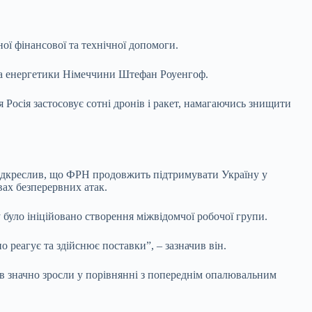
ної фінансової та технічної допомоги.
та енергетики Німеччини Штефан Роуенгоф.
 Росія застосовує сотні дронів і ракет, намагаючись знищити
 підкреслив, що ФРН продовжить підтримувати Україну у
вах безперервних атак.
 було ініційовано створення міжвідомчої робочої групи.
реагує та здійснює поставки”, – зазначив він.
тв значно зросли у порівнянні з попереднім опалювальним