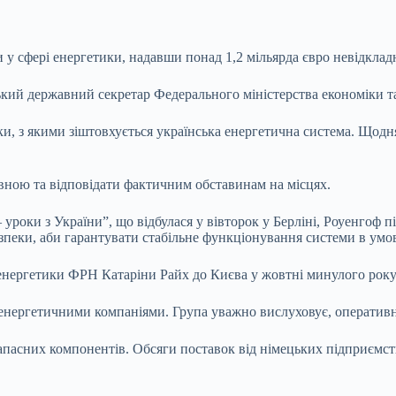
у сфері енергетики, надавши понад 1,2 мільярда
євро невідклад
кий державний секретар Федерального міністерства економіки 
и, з якими зіштовхується українська енергетична система. Щодня
ною та відповідати фактичним обставинам на місцях.
уроки з України”, що відбулася у вівторок у Берліні, Роуенгоф
зпеки, аби гарантувати стабільне функціонування системи в умо
а енергетики ФРН Катаріни Райх до Києва у жовтні минулого року
нергетичними компаніями. Група уважно вислуховує, оперативно 
запасних компонентів. Обсяги поставок від німецьких підприємс