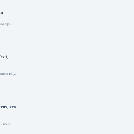
ін
паперів.
ехії,
вного віку,
тих, хто
лягають