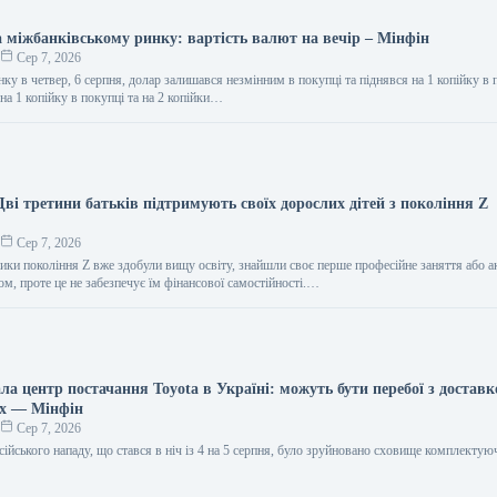
а міжбанківському ринку: вартість валют на вечір – Мінфін
о
Сер 7, 2026
ку в четвер, 6 серпня, долар залишався незмінним в покупці та піднявся на 1 копійку в 
а 1 копійку в покупці та на 2 копійки…
ві третини батьків підтримують своїх дорослих дітей з покоління Z
о
Сер 7, 2026
ики покоління Z вже здобули вищу освіту, знайшли своє перше професійне заняття або 
м, проте це не забезпечує їм фінансової самостійності.…
ла центр постачання Toyota в Україні: можуть бути перебої з достав
х — Мінфін
о
Сер 7, 2026
сійського нападу, що стався в ніч із 4 на 5 серпня, було зруйновано сховище комплектую