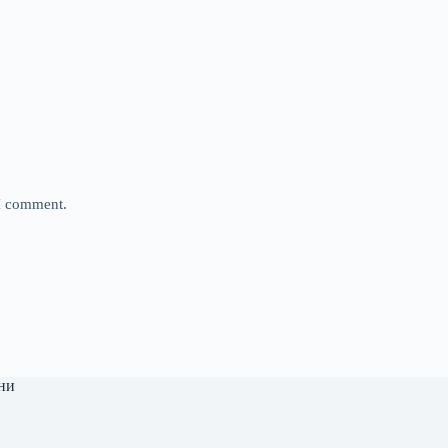
 I comment.
ни