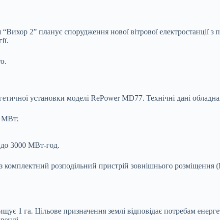
я “Вихор 2” планує спорудження нової вітрової електростанції з
п
ії.
o.
гетичної установки моделі RePower MD77. Технічні дані обладн
5 МВт;
 до 3000 МВт-год.
ез комплектний розподільний пристрій зовнішнього розміщення (К
щує 1 га. Цільове призначення землі відповідає потребам енергет
ренді.