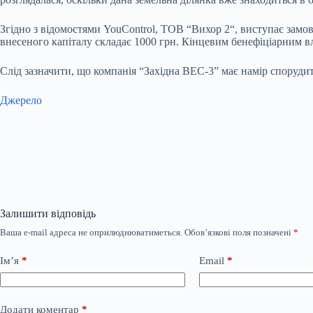
Згідно з відомостями
Y
ou
C
ontrol,
ТОВ
“
Вихор 2
“, виступає замо
внесеного капіталу складає 1000 грн. Кінцевим бенефіціарним в
Слід зазначити, що компанія “Західна ВЕС-3” має намір споруди
Джерело
Залишити відповідь
Ваша e-mail адреса не оприлюднюватиметься.
Обов’язкові поля позначені
*
Ім’я
*
Email
*
Додати коментар
*