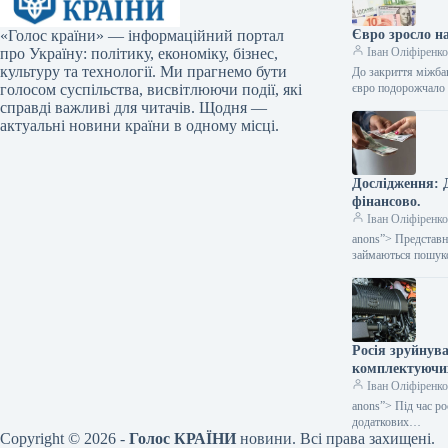
«Голос країни» — інформаційний портал
Євро зросло н
про Україну: політику, економіку, бізнес,
Іван Оліфіренк
культуру та технології. Ми прагнемо бути
До закриття міжбан
голосом суспільства, висвітлюючи події, які
євро подорожчало н
справді важливі для читачів. Щодня —
актуальні новини країни в одному місці.
Дослідження: Д
фінансово.
Іван Оліфіренк
anons”> Представн
займаються пошуко
Росія зруйнува
комплектуючи
Іван Оліфіренк
anons”> Під час ро
додаткових…
Copyright © 2026 -
Голос КРАЇНИ
новини. Всі права захищені.