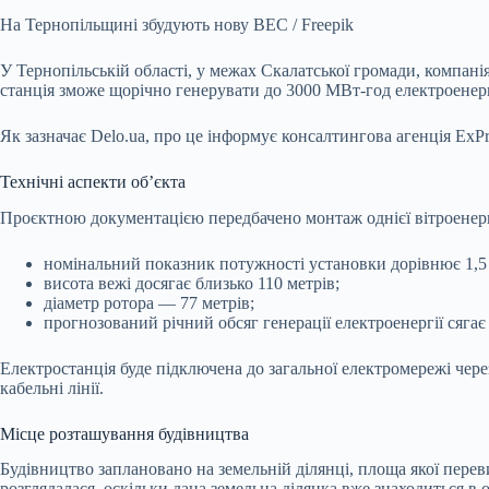
На Тернопільщині збудують нову ВЕС / Freepik
У Тернопільській області, у межах Скалатської громади, компані
станція зможе щорічно генерувати до 3000 МВт-год електроенерг
Як зазначає
Delo
.
ua
, про це інформує консалтингова агенція ЕxРr
Технічні аспекти об’єкта
Проєктною документацією передбачено монтаж однієї вітроенер
номінальний показник потужності установки дорівнює 1,
висота вежі досягає близько 110 метрів;
діаметр ротора — 77 метрів;
прогнозований річний обсяг генерації електроенергії сягає
Електростанція буде підключена до загальної електромережі чер
кабельні лінії.
Місце розташування будівництва
Будівництво заплановано на земельній ділянці, площа якої переви
розглядалася, оскільки дана земельна ділянка вже знаходиться в о