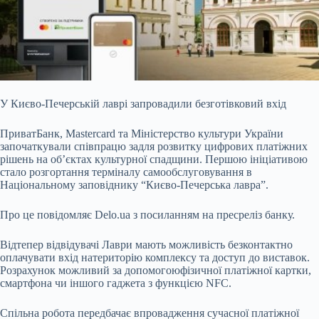
У Києво-Печерській лаврі запровадили безготівковий вхід
ПриватБанк, Mastercard та Міністерство культури України
започаткували співпрацю задля розвитку цифрових платіжних
рішень на об’єктах культурної спадщини. Першою ініціативою
стало розгортання терміналу самообслуговування в
Національному заповіднику “Києво-Печерська лавра”.
Про це повідомляє Delo.ua з посиланням на пресреліз банку.
Відтепер відвідувачі Лаври мають можливість безконтактно
оплачувати вхід натериторію комплексу та доступ до виставок.
Розрахунок можливий за допомогоюфізичної платіжної картки,
смартфона чи іншого гаджета з функцією NFC.
Спільна робота передбачає впровадження сучасної платіжної