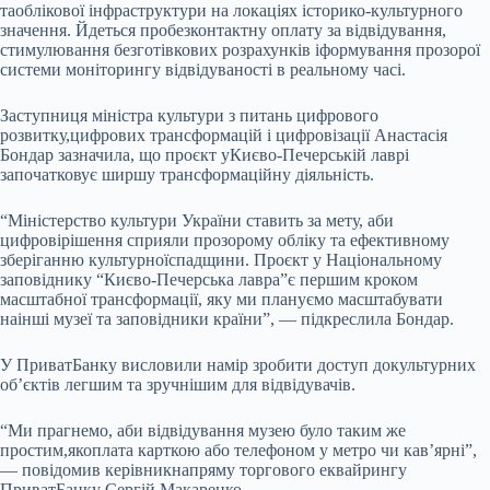
таоблікової інфраструктури на локаціях історико-культурного
значення. Йдеться пробезконтактну оплату за відвідування,
стимулювання безготівкових розрахунків іформування прозорої
системи моніторингу відвідуваності в реальному часі.
Заступниця міністра культури з питань цифрового
розвитку,цифрових трансформацій і цифровізації Анастасія
Бондар зазначила, що проєкт уКиєво-Печерській лаврі
започатковує ширшу трансформаційну діяльність.
“Міністерство культури України ставить за мету, аби
цифровірішення сприяли прозорому обліку та ефективному
зберіганню культурноїспадщини. Проєкт у Національному
заповіднику “Києво-Печерська лавра”є першим кроком
масштабної трансформації, яку ми плануємо масштабувати
наінші музеї та заповідники країни”, — підкреслила Бондар.
У ПриватБанку висловили намір зробити доступ докультурних
об’єктів легшим та зручнішим для відвідувачів.
“Ми прагнемо, аби відвідування музею було таким же
простим,якоплата карткою або телефоном у метро чи кав’ярні”,
— повідомив керівникнапряму торгового еквайрингу
ПриватБанку Сергій Макаренко.