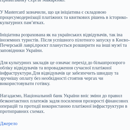
У Mastercard зазначили, що ця ініціатива є складовою
процесумодернізації платіжних та квиткових рішень в історико-
культурних пам’ятках.
Ініціатива розрахована як на українських відвідувачів, так іна
іноземних туристів. Після успішного пілотного запуску в Києво-
Печерській лаврі,проєкт планується розширити на інші музеї та
заповідники України.
Для культурних закладів це означає перехід до більшпрозорого
обліку відвідувачів та впровадження сучасної платіжної
інфраструктури.Для відвідувачів це забезпечить швидшу та
зручнішу оплату без необхідності стоятив чергах чи
використовувати готівку.
Нагадаємо, Національний банк України вніс зміни до правил
безконтактних платежів задля посилення прозорості фінансових
операцій та протидії використанню платіжної інфраструктури в
протиправних схемах.
Джерело