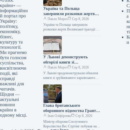
«Голос
К
країни» —
С
Україна та Польща
інформаційни
П
завершили розкопки жертв
й портал про
а
Волинської трагедії у двох
Павло Мороз
Сер 8, 2026
Україну:
к
волинських селах.
Україна та Польща завершили
політику,
н
розкопки жертв Волинської трагедії у
економіку,
ті
двох населених пунктах Волині Фото:
бізнес,
К
x.com/ipngovpl/ Підпишіться на нас у
культуру та
и
Google…
технології.
Ми прагнемо
У Львові демонструють
бути голосом
обгорілі книги зі
суспільства,
зруйнованого харківського
Павло Мороз
Сер 8, 2026
висвітлюючи
складу
події, які
У Львові продемонстрували обпалені
книги зі зруйнованого харківського
справді
складу Фото: facebook.com/Fabulabook
важливі для
Підпишіться на нас в Google додати
читачів.
зараз Українські видавничі…
Щодня —
актуальні
новини
Глава британського
країни в
оборонного відомства Грант
одному місці.
Шеппс побував на місцях
Іван Оліфіренко
Сер 8, 2026
російських атак у столиці
Міністр оборони Сполученого
України.
Королівства Вес Стрітінг побував на