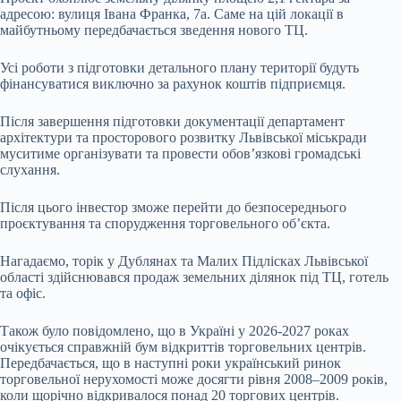
адресою: вулиця Івана Франка, 7а. Саме на цій локації в
майбутньому передбачається зведення нового ТЦ.
Усі роботи з підготовки детального плану території будуть
фінансуватися виключно за рахунок коштів підприємця.
Після завершення підготовки документації департамент
архітектури та просторового розвитку Львівської міськради
муситиме організувати та провести обов’язкові громадські
слухання.
Після цього інвестор зможе перейти до безпосереднього
проєктування та спорудження торговельного об’єкта.
Нагадаємо, торік у Дублянах та Малих Підлісках Львівської
області здійснювався продаж земельних ділянок під ТЦ, готель
та офіс.
Також було повідомлено, що в Україні у 2026-2027 роках
очікується справжній бум відкриттів торговельних центрів.
Передбачається, що в наступні роки український ринок
торговельної нерухомості може досягти рівня 2008–2009 років,
коли щорічно відкривалося понад 20 торгових центрів.