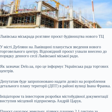
Львівська міськрада розгляне проєкт будівництва нового ТЦ
У місті Дубляни на Львівщині планується зведення нового
торговельного центру. Відповідний проєкт ухвали внесено
до
порядку денного сесії Львівської міської ради.
Як зазначає Delo.ua, про це інформує Українська рада торгових
центрів.
Депутатам буде запропоновано надати дозвіл на розроблення
детального плану території (ДПТ) в районі вулиці Івана Франка.
Ініціатором та інвестором розробки містобудівної документації
виступив місцевий підприємець Андрій Царук.
Проєкт охоплює земельну ділянку площею 2,1 гектара за