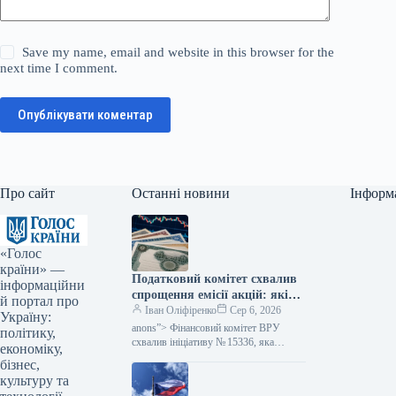
Save my name, email and website in this browser for the
next time I comment.
Опублікувати коментар
Про сайт
Останні новини
Інформ
«Голос
країни» —
Податковий комітет схвалив
інформаційни
спрощення емісії акцій: які
й портал про
зміни очікуються — Мінфін
Іван Оліфіренко
Сер 6, 2026
Україну:
anons”> Фінансовий комітет ВРУ
політику,
схвалив ініціативу № 15336, яка
економіку,
пропонує полегшити процес емісії
бізнес,
цінних паперів. Цей акт покликаний
культуру та
скоротити бюрократичні перешкоди,…