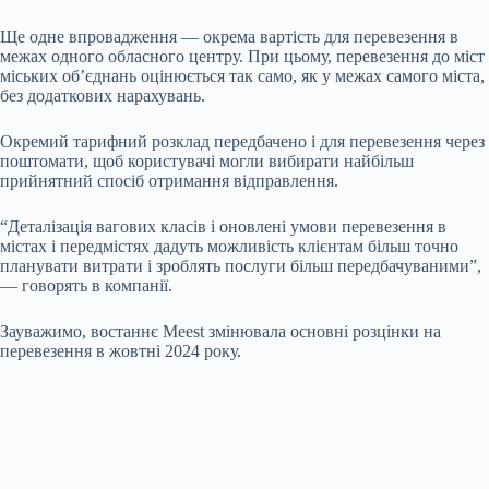
Ще одне впровадження — окрема вартість для перевезення в
межах одного обласного центру. При цьому, перевезення до міст
міських об’єднань оцінюється так само, як у межах самого міста,
без додаткових нарахувань.
Окремий тарифний розклад передбачено і для перевезення через
поштомати, щоб користувачі могли вибирати найбільш
прийнятний спосіб отримання відправлення.
“Деталізація вагових класів і оновлені умови перевезення в
містах і передмістях дадуть можливість клієнтам більш точно
планувати витрати і зроблять послуги більш передбачуваними”,
— говорять в компанії.
Зауважимо, востаннє Meest змінювала основні розцінки на
перевезення в жовтні 2024 року.