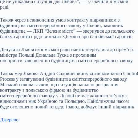
це не унікальна ситуація для Львова”, — зазначили в міській
раді.
Також через невиконання умов контракту підрядником з
будівництва сміттєпереробного заводу у Львові, замовник
будівництва — ЛКП “Зелене місто” — звернувся до польського
банку-гаранта щодо виплати 3,6 млн євро банківської гарантії.
Депутати Львівської міської ради навіть звернулися до прем’єр-
міністра Польщі Дональда Туска з проханням
посприяти
завершенню будівництва сміттєпереробного заводу.
Також мер Львова Андрій Садовий звинуватив компанію Control
Process у затягуванні будівництва сміттєпереробного заводу.
Міський голова заявив, що ситуація навколо розірвання
контракту з польською фірмою на будівництво
сміттєпереробного заводу у Львові не має жодного зв’язку з
відносинами між Україною та Польщею. Найближчим часом
буде оголошено новий тендер, і завод добудує інший підрядник.
Джерело