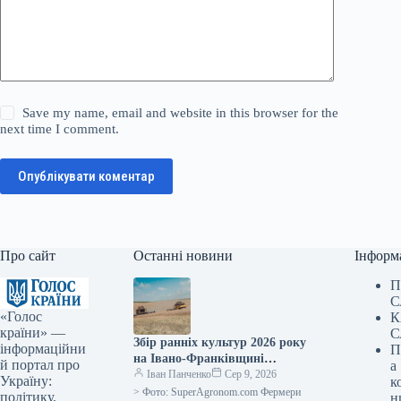
Save my name, email and website in this browser for the
next time I comment.
Опублікувати коментар
Про сайт
Останні новини
Інформ
П
С
«Голос
К
країни» —
С
Збір ранніх культур 2026 року
інформаційни
П
на Івано-Франківщині
й портал про
а
закінчено, середня
Іван Панченко
Сер 9, 2026
Україну:
к
врожайність зернових – 5,64
> Фото: SuperAgronom.com Фермери
політику,
н