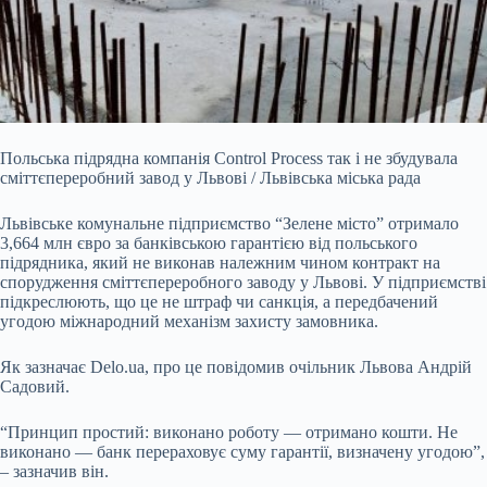
Польська підрядна компанія Control Process так і не збудувала
сміттєпереробний завод у Львові / Львівська міська рада
Львівське комунальне підприємство “Зелене місто”
отримало
3,664 млн євро за банківською гарантією від польського
підрядника, який не виконав належним чином контракт на
спорудження сміттєпереробного заводу у Львові. У підприємстві
підкреслюють, що це не штраф чи санкція, а передбачений
угодою міжнародний механізм захисту замовника.
Як зазначає Delo.ua, про це повідомив очільник Львова Андрій
Садовий.
“Принцип простий: виконано роботу — отримано кошти. Не
виконано — банк перераховує суму гарантії, визначену угодою”,
– зазначив він.