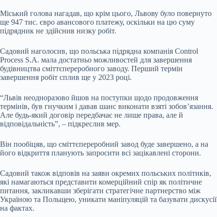
Міський голова нагадав, що крім цього, Львову було повернуто
ще 947 тис. євро авансового платежу, оскільки на цю суму
підрядник не здійснив низку робіт.
Садовий наголосив, що польська підрядна компанія Control
Process S.A. мала достатньо можливостей для завершення
будівництва сміттєпереробного заводу. Перший термін
завершення робіт сплив ще у 2023 році.
“Львів неодноразово йшов на поступки щодо продовження
термінів, був гнучким і давав шанс виконати взяті зобов’язання.
Але будь-який договір передбачає не лише права, але й
відповідальність”, – підкреслив мер.
Він пообіцяв, що сміттєпереробний завод буде завершено, а на
його відкриття планують запросити всі зацікавлені сторони.
Садовий також відповів на заяви окремих польських політиків,
які намагаються представити комерційний спір як політичне
питання, закликавши зберігати стратегічне партнерство між
Україною та Польщею, уникати маніпуляцій та базувати дискусії
на фактах.