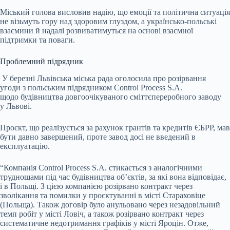
Міський голова висловив надію, що емоції та політична ситуація
не візьмуть гору над здоровим глуздом, а українсько-польські
взаємини й надалі розвиватимуться на основі взаємної
підтримки та поваги.
Проблемний підрядник
У березні Львівська міська рада оголосила
про розірвання
угоди
з польським підрядником Control Process S.A.
щодо будівництва довгоочікуваного сміттєпереробного заводу
у Львові.
Проєкт, що реалізується за рахунок грантів та кредитів ЄБРР, мав
бути давно завершений, проте завод досі не введений в
експлуатацію.
“Компанія Control Process S.A. стикається з аналогічними
труднощами під час будівництва об’єктів, за які вона відповідає,
і в Польщі. З цією компанією розірвано контракт через
зволікання та помилки у проєктуванні в місті Стараховіце
(Польща). Також договір було анульовано через незадовільний
темп робіт у місті Ловіч, а також розірвано контракт через
систематичне недотримання графіків у місті Яроцін. Отже,