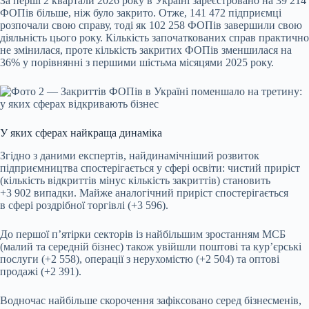
За перші 2 квартали 2026 року в Україні зареєстровано на 39 214
ФОПів більше, ніж було закрито. Отже, 141 472 підприємці
розпочали свою справу, тоді як 102 258 ФОПів завершили свою
діяльність цього року. Кількість започаткованих справ практично
не змінилася, проте кількість закритих ФОПів зменшилася на
36% у порівнянні з першими шістьма місяцями 2025 року.
У яких сферах найкраща динаміка
Згідно з даними експертів, найдинамічніший розвиток
підприємництва спостерігається у сфері освіти: чистий приріст
(кількість відкриттів мінус кількість закриттів) становить
+3 902 випадки. Майже аналогічний приріст спостерігається
в сфері роздрібної торгівлі (+3 596).
До першої п’ятірки секторів із найбільшим зростанням МСБ
(малий та середній бізнес) також увійшли поштові та кур’єрські
послуги (+2 558), операції з нерухомістю (+2 504) та оптові
продажі (+2 391).
Водночас найбільше скорочення зафіксовано серед бізнесменів,