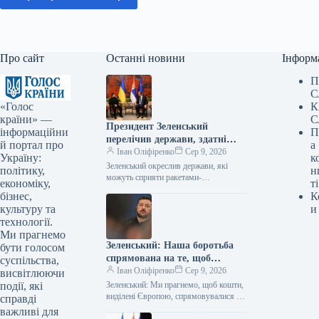
Про сайт
Останні новини
Інформ
П
С
«Голос
К
країни» —
С
Президент Зеленський
інформаційни
П
перелічив держави, здатні
й портал про
а
надати підтримку у вигляді
Іван Оліфіренко
Сер 9, 2026
Україну:
к
ракет-перехоплювачів.
Зеленський окреслив держави, які
політику,
н
можуть сприяти ракетами-
економіку,
ті
перехоплювачами 08.08.2026 13:58
бізнес,
К
Укрінформ Польща та Німеччина
культуру та
и
мають потенціал надавати Україні
технології.
ракети-перехоплювачі для систем…
Ми прагнемо
Зеленський: Наша боротьба
бути голосом
спрямована на те, щоб
суспільства,
європейські фінанси були
Іван Оліфіренко
Сер 9, 2026
висвітлюючи
використані для оборонних
події, які
Зеленський: Ми прагнемо, щоб кошти,
ініціатив в Україні.
виділені Європою, спрямовувалися на
справді
оборонні проєкти в Україні 08.08.2026
важливі для