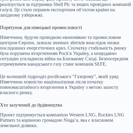
реалізується за підтримки Shell Plc та інших провідних компаній
галузі. Це стало першим експортним об’єктом країни на
західному узбережжі.
Порятунок для німецької промисловості
Німеччина, будучи провідною економікою та промисловим
центром Європи, зазнала значних збитків внаслідок низки
послідовних енергетичних криз. Спочатку стабільність ринку
була порушена вторгненням Росії в Україну, а нещодавно
ситуацію ускладнила війна на Близькому Сході. Безпосереднім
отримувачем канадського газу стане компанія SEFE.
Це колишній підрозділ російського “Газпрому”, який уряд
Німеччини повністю націоналізував після початку
повномасштабного вторгнення в Україну з метою захисту
власного ринку.
Хто залучений до будівництва
Проект підтримується компанією Western LNG, Rockies LNG
Partners та корінною громадою Nisga’a, яка є власником
земельної ділянки.