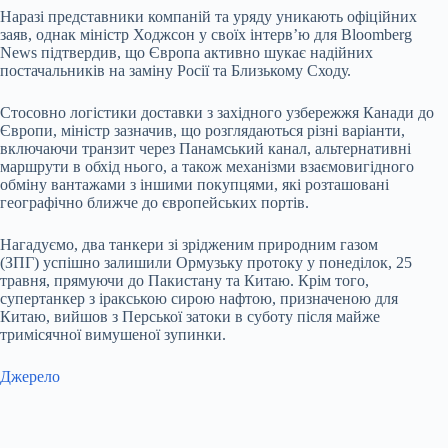
Наразі представники компаній та уряду уникають офіційних
заяв, однак міністр Ходжсон у своїх інтерв’ю для Bloomberg
News підтвердив, що Європа активно шукає надійних
постачальників на заміну Росії та Близькому Сходу.
Стосовно логістики доставки з західного узбережжя Канади до
Європи, міністр зазначив, що розглядаються різні варіанти,
включаючи транзит через Панамський канал, альтернативні
маршрути в обхід нього, а також механізми взаємовигідного
обміну вантажами з іншими покупцями, які розташовані
географічно ближче до європейських портів.
Нагадуємо, два танкери зі зрідженим природним газом
(ЗПГ) успішно залишили Ормузьку протоку у понеділок, 25
травня, прямуючи до Пакистану та Китаю. Крім того,
супертанкер з іракською сирою нафтою, призначеною для
Китаю, вийшов з Перської затоки в суботу після майже
тримісячної вимушеної зупинки.
Джерело