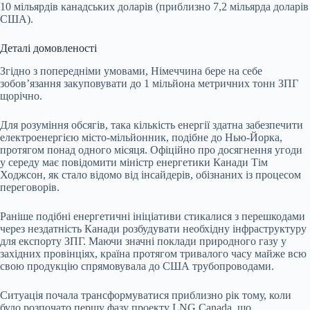
10 мільярдів канадських доларів (приблизно 7,2 мільярда доларів
США).
Деталі домовленості
Згідно з попередніми умовами, Німеччина бере на себе
зобов’язання закуповувати до 1 мільйона метричних тонн ЗПГ
щорічно.
Для розуміння обсягів, така кількість енергії здатна забезпечити
електроенергією місто-мільйонник, подібне до Нью-Йорка,
протягом понад одного місяця. Офіційно про досягнення угоди
у середу має повідомити міністр енергетики Канади Тім
Ходжсон, як стало відомо від інсайдерів, обізнаних із процесом
переговорів.
Раніше подібні енергетичні ініціативи стикалися з перешкодами
через нездатність Канади розбудувати необхідну інфраструктуру
для експорту ЗПГ. Маючи значні поклади природного газу у
західних провінціях, країна протягом тривалого часу майже всю
свою продукцію спрямовувала до США трубопроводами.
Ситуація почала трансформуватися приблизно рік тому, коли
було розпочато першу фазу проекту LNG Canada, що