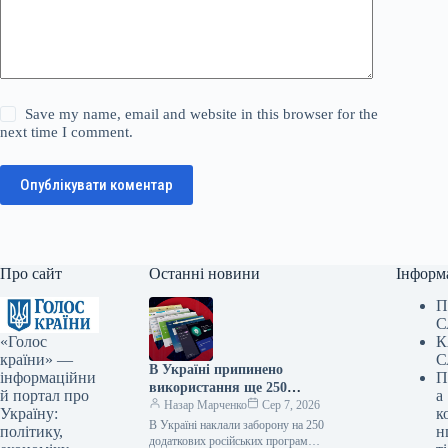
Save my name, email and website in this browser for the
next time I comment.
Опублікувати коментар
Про сайт
Останні новини
Інформ
П
С
«Голос
К
країни» —
С
В Україні припинено
інформаційни
П
використання ще 250
й портал про
а
російських програм та видів
Назар Марченко
Сер 7, 2026
Україну:
к
техніки — Delo.ua
В Україні наклали заборону на 250
політику,
н
додаткових російських програм