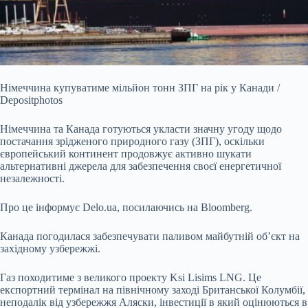
Німеччина купуватиме мільйон тонн ЗПГ на рік у Канади /
Depositphotos
Німеччина та Канада готуються укласти значну угоду щодо
постачання зрідженого природного газу
(ЗПГ), оскільки
європейський континент продовжує активно шукати
альтернативні джерела для забезпечення своєї енергетичної
незалежності.
Про це інформує Delo.ua, посилаючись на Bloomberg.
Канада погодилася забезпечувати паливом майбутній об’єкт на
західному узбережжі.
Газ походитиме з великого проекту Ksi Lisims LNG. Це
експортний термінал на північному заході Британської Колумбії,
неподалік від узбережжя Аляски, інвестиції в який оцінюються в