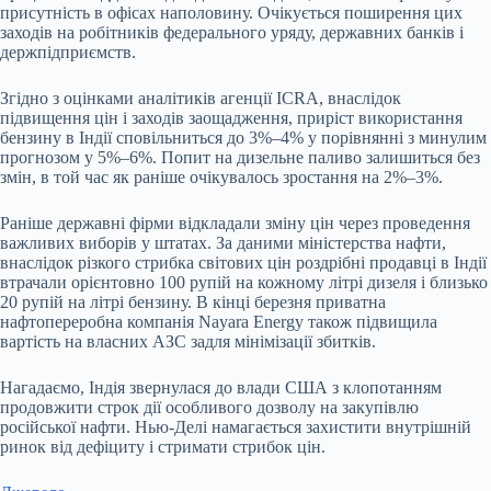
присутність в офісах наполовину. Очікується поширення цих
заходів на робітників федерального уряду, державних банків і
держпідприємств.
Згідно з оцінками аналітиків агенції ICRA, внаслідок
підвищення цін і заходів заощадження, приріст використання
бензину в Індії сповільниться до 3%–4% у порівнянні з минулим
прогнозом у 5%–6%. Попит на дизельне паливо залишиться без
змін, в той час як раніше очікувалось зростання на 2%–3%.
Раніше державні фірми відкладали зміну цін через проведення
важливих виборів у штатах. За даними міністерства нафти,
внаслідок різкого стрибка світових цін роздрібні продавці в Індії
втрачали орієнтовно 100 рупій на кожному літрі дизеля і близько
20 рупій на літрі бензину. В кінці березня приватна
нафтопереробна компанія Nayara Energy також підвищила
вартість на власних АЗС задля мінімізації збитків.
Нагадаємо, Індія звернулася до влади США з клопотанням
продовжити строк дії особливого дозволу на закупівлю
російської нафти. Нью-Делі намагається захистити внутрішній
ринок від дефіциту і стримати стрибок цін
.