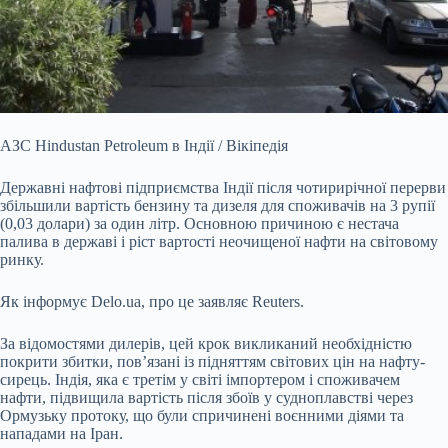
АЗС Hindustan Petroleum в Індії / Вікіпедія
Державні нафтові підприємства Індії після чотирирічної перерви
збільшили вартість бензину та дизеля для споживачів на 3 рупії
(0,03 долари) за один літр. Основною причиною є нестача
палива в державі і ріст вартості неочищеної нафти на світовому
ринку.
Як інформує Delo.ua, про це заявляє Reuters.
За відомостями дилерів, цей крок викликаний необхідністю
покрити збитки, пов’язані із підняттям світових цін на нафту-
сирець. Індія, яка є третім у світі імпортером і споживачем
нафти, підвищила вартість після збоїв у судноплавстві через
Ормузьку протоку, що були спричинені воєнними діями та
нападами на Іран.