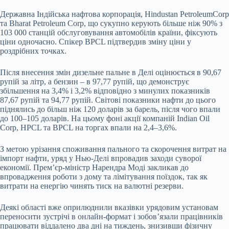
Державна Індійська нафтова корпорація, Hindustan PetroleumCorp
та Bharat Petroleum Corp, що сукупно керують більше ніж 90% з
103 000 станцій обслуговування автомобілів країни, фіксують
ціни одночасно. Спікер BPCL підтвердив зміну ціни у
роздрібних точках.
Після внесення змін дизельне пальне в Делі оцінюється в 90,67
рупій за літр, а бензин – в 97,77 рупій, що демонструє
збільшення на 3,4% і 3,2% відповідно з минулих показників
87,67 рупій та 94,77 рупій. Світові показники нафти до цього
піднялись до більш ніж 120 доларів за барель, після чого впали
до 100–105 доларів. На цьому фоні акції компаній Indian Oil
Corp, HPCL та BPCL на торгах впали на 2,4–3,6%.
З метою урізання споживання пального та скорочення витрат на
імпорт нафти, уряд у Нью-Делі впровадив заходи суворої
економії. Прем’єр-міністр Нарендра Моді закликав до
впровадження роботи з дому та лімітування поїздок, так як
витрати на енергію чинять тиск на валютні резерви.
Деякі області вже оприлюднили вказівки урядовим установам
переносити зустрічі в онлайн-формат і зобов’язали працівників
працювати віддалено два дні на тиждень, знизивши фізичну