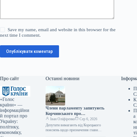
Save my name, email and website in this browser for the
next time I comment.
Опублікувати коментар
Про сайт
Останні новини
Інформ
П
С
«Голос
К
країни» —
С
Члени парламенту запитують
інформаційни
П
Корчинського про
й портал про
а
призначення міністра
Іван Оліфіренко
Сер 6, 2026
Україну:
к
цифрової трансформації без
Депутати вимагають від Корецького
політику,
н
узгодження з комітетом
пояснень щодо призначення глави
економіку,
ті
Мінцифри без обговорення в комітеті
Верховної Ради.