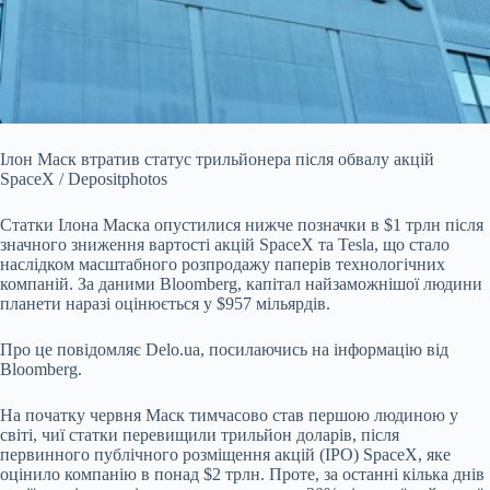
Ілон Маск втратив статус трильйонера після обвалу акцій
SpaceX / Depositphotos
Статки Ілона Маска опустилися нижче позначки в $1 трлн після
значного зниження вартості
акцій SpaceX та Tesla, що стало
наслідком масштабного розпродажу паперів технологічних
компаній. За даними Bloomberg, капітал найзаможнішої людини
планети наразі оцінюється у $957 мільярдів.
Про це повідомляє Delo.ua, посилаючись на інформацію від
Bloomberg.
На початку червня Маск тимчасово став першою людиною у
світі, чиї статки перевищили трильйон доларів, після
первинного публічного розміщення акцій (IPO) SpaceX, яке
оцінило компанію в понад $2 трлн. Проте, за останні кілька днів