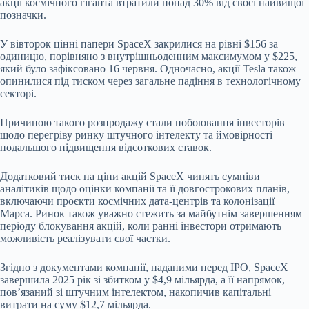
акції космічного гіганта втратили понад 30% від своєї найвищої
позначки.
У вівторок цінні папери SpaceX закрилися на рівні $156 за
одиницю, порівняно з внутрішньоденним максимумом у $225,
який було зафіксовано 16 червня. Одночасно, акції Tesla також
опинилися під тиском через загальне падіння в технологічному
секторі.
Причиною такого розпродажу стали побоювання інвесторів
щодо перегріву ринку штучного інтелекту та ймовірності
подальшого підвищення відсоткових ставок.
Додатковий тиск на ціни акцій SpaceX чинять сумніви
аналітиків щодо оцінки компанії та її довгострокових планів,
включаючи проєкти космічних дата-центрів та колонізації
Марса. Ринок також уважно стежить за майбутнім завершенням
періоду блокування акцій, коли ранні інвестори отримають
можливість реалізувати свої частки.
Згідно з документами компанії, наданими перед IPO, SpaceX
завершила 2025 рік зі збитком у $4,9 мільярда, а її напрямок,
пов’язаний зі штучним інтелектом, накопичив капітальні
витрати на суму $12,7 мільярда.