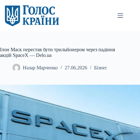
Перейти
до
вмісту
Ілон Маск перестав бути трильйонером через падіння
акцій SpaceX — Delo.ua
Назар Марченко
27.06.2026
Бізнес