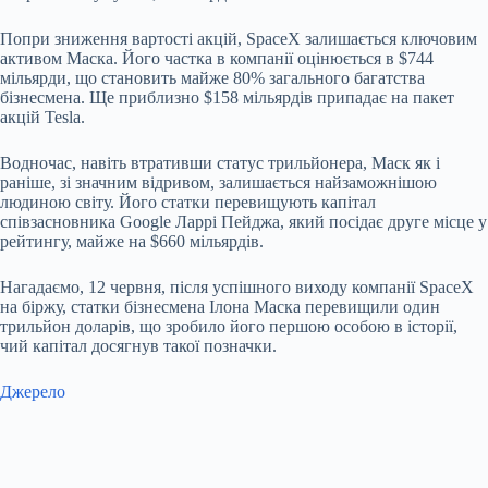
Попри зниження вартості акцій, SpaceX залишається ключовим
активом Маска. Його частка в компанії оцінюється в $744
мільярди, що становить майже 80% загального багатства
бізнесмена. Ще приблизно $158 мільярдів припадає на пакет
акцій Tesla.
Водночас, навіть втративши статус трильйонера, Маск як і
раніше, зі значним відривом, залишається найзаможнішою
людиною світу. Його статки перевищують капітал
співзасновника Google Ларрі Пейджа, який посідає друге місце у
рейтингу, майже на $660 мільярдів.
Нагадаємо, 12 червня, після успішного виходу компанії SpaceX
на біржу, статки бізнесмена Ілона Маска перевищили один
трильйон доларів, що зробило його першою особою в історії,
чий капітал досягнув такої позначки.
Джерело