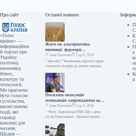
Про сайт
Останні новини
Інформ
П
С
«Голос
К
країни» —
С
Жито як альтернатива
інформаційни
П
пшениці: фермери
й портал про
а
розглядають зміну культур —
Іван Панченко
Сер 9, 2026
Україну:
к
КУРКУЛЬ
” data-title=”Зменшення вартості зерна
політику,
н
спонукало аграрія до заміни пшениці
економіку,
ті
житом” data-
бізнес,
К
url=”https://kurkul.com/news/41856-
культуру та
и
cherez-padinnya-tsin-na-zerno-fermer-
технології.
zadumavsya-pro-zaminu-pshenitsi-
Ми прагнемо
jitom”> Через зниження вартості зерна
Посилена евакуація
аграрій розглядає можливість заміни
бути голосом
пшениці…
мешканців запроваджена ще
суспільства,
в двох населених пунктах
Іван Панченко
Сер 9, 2026
висвітлюючи
Бериславщини на
події, які
> Фото: Херсонська ОВА Ще з двох
Херсонщині.
сіл на Херсонщині – Красносільське та
справді
Чарівне, що на Бериславщині, – було
важливі для
оголошено…
читачів.
Щодня —