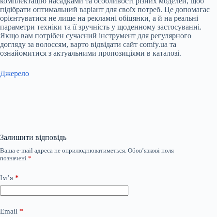
комплектацію насадками та особливості різних моделей, щоб
підібрати оптимальний варіант для своїх потреб. Це допомагає
орієнтуватися не лише на рекламні обіцянки, а й на реальні
параметри техніки та її зручність у щоденному застосуванні.
Якщо вам потрібен сучасний інструмент для регулярного
догляду за волоссям, варто відвідати сайт comfy.ua та
ознайомитися з актуальними пропозиціями в каталозі.
Джерело
Залишити відповідь
Ваша e-mail адреса не оприлюднюватиметься.
Обов’язкові поля
позначені
*
Ім’я
*
Email
*