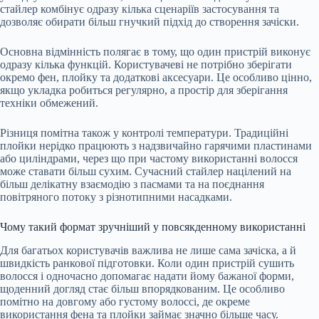
стайлер комбінує одразу кілька сценаріїв застосування та
дозволяє обирати більш гнучкий підхід до створення зачіски.
Основна відмінність полягає в тому, що один пристрій виконує
одразу кілька функцій. Користувачеві не потрібно зберігати
окремо фен, плойку та додаткові аксесуари. Це особливо цінно,
якщо укладка робиться регулярно, а простір для зберігання
техніки обмежений.
Різниця помітна також у контролі температури. Традиційні
плойки нерідко працюють з надзвичайно гарячими пластинами
або циліндрами, через що при частому використанні волосся
може ставати більш сухим. Сучасний стайлер націлений на
більш делікатну взаємодію з пасмами та на поєднання
повітряного потоку з різнотипними насадками.
Чому такий формат зручніший у повсякденному використанні
Для багатьох користувачів важлива не лише сама зачіска, а й
швидкість ранкової підготовки. Коли один пристрій сушить
волосся і одночасно допомагає надати йому бажаної форми,
щоденний догляд стає більш впорядкованим. Це особливо
помітно на довгому або густому волоссі, де окреме
використання фена та плойки займає значно більше часу.