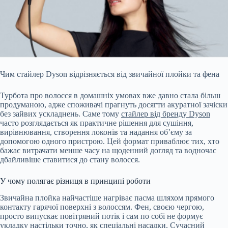
Чим стайлер Dyson відрізняється від звичайної плойки та фена
Турбота про волосся в домашніх умовах вже давно стала більш
продуманою, адже споживачі прагнуть досягти
акуратної зачіски
без зайвих ускладнень. Саме тому
стайлер від бренду Dyson
часто розглядається як практичне рішення для сушіння,
вирівнювання, створення локонів та надання об’єму за
допомогою одного пристрою. Цей формат приваблює тих, хто
бажає витрачати менше часу на щоденний догляд та водночас
дбайливіше ставитися до стану волосся.
У чому полягає різниця в принципі роботи
Звичайна плойка найчастіше нагріває пасма шляхом прямого
контакту гарячої поверхні з волоссям. Фен, своєю чергою,
просто випускає повітряний потік і сам по собі не формує
укладку настільки точно, як спеціальні насадки. Сучасний