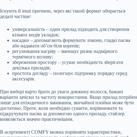
Існують й інші причини, через які такий формат обирається
дедалі частіше:
універсальність – один прилад підходить для створення
кількох видів укладок;
насадки – допомагають формувати локони, гладкі пасма
або надавати об’єм біля коренів;
регулювання нагріву – зменшує ризик надмірного
термічного впливу;
збереження простору – усуває необхідність зберігати
декілька приладів;
простота догляду – полегшує підтримку порядку серед
аксесуарів.
При виборі варто брати до уваги довжину волосся, бажані
варіанти зачіски та частоту використання. Якщо прилад потрібен
лише для епізодичного завивання, звичайної плойки може бути
достатньо. Проте, коли необхідно сушити, вирівнювати та
підкручувати пасма за допомогою одного приладу, стайлер
виявляється значно практичнішим.
В асортименті COMFY можна порівняти характеристики,