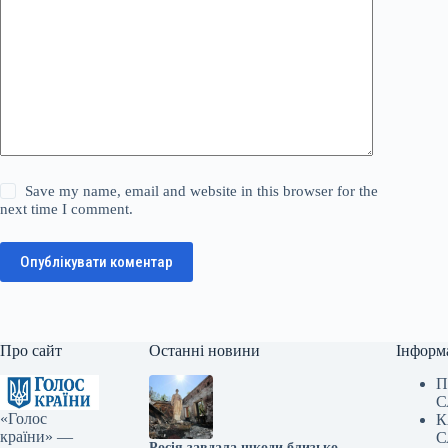
Save my name, email and website in this browser for the
next time I comment.
Опублікувати коментар
Про сайт
Останні новини
Інформ
П
С
«Голос
К
країни» —
С
Росія завдала шкоди близько