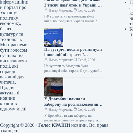
інформаційни
П
2 тисяч пам’яток в Україні з
й портал про
а
початку повномасштабного
Назар Марченко
Сер 6, 2026
Україну:
к
вторгнення.
РФ від початку повномасштабної
політику,
н
війни пошкодила в Україні майже 2
економіку,
ті
тисячі пам’яток 06.08.2026 11:09
бізнес,
К
Укрінформ Росія спричинила шкоду
культуру та
и
1990 пам’яткам…
технології.
Ми прагнемо
На зустрічі послів розглянули
бути голосом
інноваційні стратегії
суспільства,
культурної дипломатії
Назар Марченко
Сер 6, 2026
висвітлюючи
події, які
На зустрічі амбасадорів були
розглянуті свіжі стратегії культурної
справді
дипломатії Фото 06.08.2026 14:52
важливі для
Укрінформ Україна має намір більш
читачів.
активно використовувати засоби…
Щодня —
актуальні
новини
У Дрогобичі наклали
країни в
заборону на російськомовний
одному місці.
культурний продукт
Назар Марченко
Сер 6, 2026
У Дрогобичі ввели заборону на
російськомовний культурний продукт
Copyright © 2026 -
Голос КРАЇНИ
новини. Всі права
06.08.2026 14:54 Укрінформ
Дрогобицька міська рада в четвер, 6
захищені.