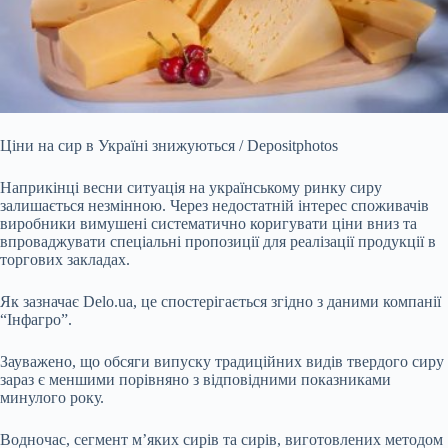
Ціни на сир в Україні знижуються / Depositphotos
Наприкінці весни ситуація на українському ринку сиру
залишається незмінною. Через недостатній інтерес споживачів
виробники вимушені систематично коригувати ціни вниз та
впроваджувати спеціальні пропозиції для реалізації продукції в
торгових закладах.
Як зазначає Delo.ua, це спостерігається згідно з даними компанії
“Інфагро”.
Зауважено, що обсяги випуску традиційних видів твердого сиру
зараз є меншими порівняно з відповідними показниками
минулого року.
Водночас, сегмент м’яких сирів та сирів, виготовлених методом