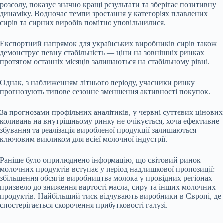
розсолу, показує значно кращі результати та зберігає позитивну
динаміку. Водночас темпи зростання у категоріях плавлених
сирів та сирних виробів помітно уповільнилися.
Експортний напрямок для українських виробників сирів також
демонструє певну стабільність — ціни на зовнішніх ринках
протягом останніх місяців залишаються на стабільному рівні.
Однак, з наближенням літнього періоду, учасники ринку
прогнозують типове сезонне зменшення активності покупок.
За прогнозами профільних аналітиків, у червні суттєвих цінових
коливань на внутрішньому ринку не очікується, хоча ефективне
збування та реалізація виробленої продукції залишаються
ключовим викликом для всієї молочної індустрії.
Раніше було оприлюднено інформацію, що світовий ринок
молочних продуктів вступає у період надлишкової пропозиції:
збільшення обсягів виробництва молока у провідних регіонах
призвело до зниження вартості масла, сиру та інших молочних
продуктів. Найбільший тиск відчувають виробники в Європі, де
спостерігається скорочення прибутковості галузі.