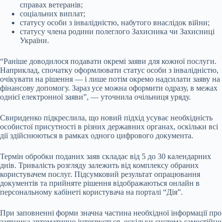
справах ветеранів;
соціальних виплат;
статусу особи з інвалідністю, набутого внаслідок війни;
статусу члена родини полеглого Захисника чи Захисниці
України.
“Раніше доводилося подавати окремі заяви для кожної послуги.
Наприклад, спочатку оформлювати статус особи з інвалідністю,
очікувати на рішення — і лише потім окремо надсилати заяву на
фінансову допомогу. Зараз усе можна оформити одразу, в межах
однієї електронної заяви”, — уточнила очільниця уряду.
Свириденко підкреслила, що новий підхід усуває необхідність
особистої присутності в різних державних органах, оскільки всі
дії здійснюються в рамках одного цифрового документа.
Термін обробки поданих заяв складає від 5 до 30 календарних
днів. Тривалість розгляду залежить від комплексу обраних
користувачем послуг. Підсумковий результат опрацювання
документів та прийняте рішення відображаються онлайн в
персональному кабінеті користувача на порталі “Дія”.
При заповненні форми значна частина необхідної інформації про
заявника автоматично інтегрується, оскільки система самостійно