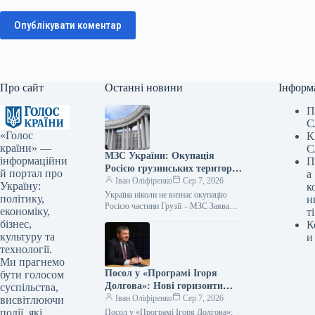
Опублікувати коментар
Про сайт
Останні новини
Інформ
П
С
«Голос
К
країни» —
С
МЗС України: Окупація
інформаційни
П
Росією грузинських територій
й портал про
а
ніколи не буде визнана
Іван Оліфіренко
Сер 7, 2026
Україну:
к
Україна ніколи не визнає окупацію
політику,
н
Росією частини Грузії – МЗС Заява
економіку,
ті
07.08.2026 12:03 Укрінформ Україна
бізнес,
К
послідовно та непохитно підтримує
культуру та
и
суверенітет…
технології.
Ми прагнемо
Посол у «Програмі Ігоря
бути голосом
Долгова»: Нові горизонти
суспільства,
стратегічної співпраці
Іван Оліфіренко
Сер 7, 2026
висвітлюючи
України та Азербайджану
події, які
Посол у «Програмі Ігоря Долгова»: