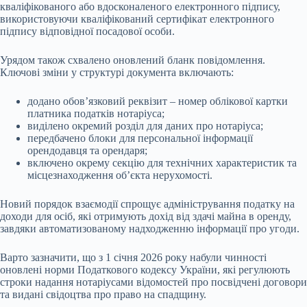
кваліфікованого або вдосконаленого електронного підпису,
використовуючи кваліфікований сертифікат електронного
підпису відповідної посадової особи.
Урядом також схвалено оновлений бланк повідомлення.
Ключові зміни у структурі документа включають:
додано обов’язковий реквізит – номер облікової картки
платника податків нотаріуса;
виділено окремий розділ для даних про нотаріуса;
передбачено блоки для персональної інформації
орендодавця та орендаря;
включено окрему секцію для технічних характеристик та
місцезнаходження об’єкта нерухомості.
Новий порядок взаємодії спрощує адміністрування податку на
доходи для осіб, які отримують дохід від здачі майна в оренду,
завдяки автоматизованому надходженню інформації про угоди.
Варто зазначити, що з 1 січня 2026 року набули чинності
оновлені норми Податкового кодексу України, які регулюють
строки надання нотаріусами відомостей про посвідчені договори
та видані свідоцтва про право на спадщину.