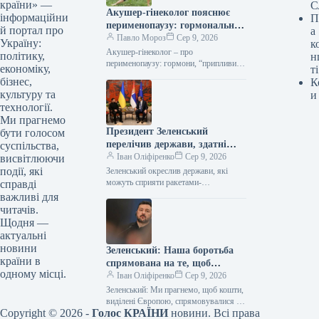
країни» —
С
Акушер-гінеколог пояснює
інформаційни
П
перименопаузу: гормональні
й портал про
а
зміни, гарячі хвилі та інші
Павло Мороз
Сер 9, 2026
Україну:
к
хвилювання жінок за 40.
Акушер-гінеколог – про
політику,
н
перименопаузу: гормони, “припливи”
економіку,
ті
та інші жіночі страхи у 40+ Фото:
бізнес,
К
magnific.com Підпишіться на нас в
культуру та
и
Google додати…
технології.
Ми прагнемо
Президент Зеленський
бути голосом
перелічив держави, здатні
суспільства,
надати підтримку у вигляді
Іван Оліфіренко
Сер 9, 2026
висвітлюючи
ракет-перехоплювачів.
події, які
Зеленський окреслив держави, які
можуть сприяти ракетами-
справді
перехоплювачами 08.08.2026 13:58
важливі для
Укрінформ Польща та Німеччина
читачів.
мають потенціал надавати Україні
Щодня —
ракети-перехоплювачі для систем…
актуальні
новини
Зеленський: Наша боротьба
країни в
спрямована на те, щоб
одному місці.
європейські фінанси були
Іван Оліфіренко
Сер 9, 2026
використані для оборонних
Зеленський: Ми прагнемо, щоб кошти,
ініціатив в Україні.
виділені Європою, спрямовувалися на
Copyright © 2026 -
Голос КРАЇНИ
новини. Всі права
оборонні проєкти в Україні 08.08.2026