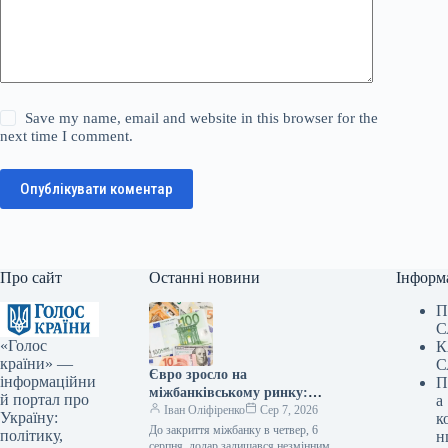
Save my name, email and website in this browser for the
next time I comment.
Опублікувати коментар
Про сайт
Останні новини
Інформ
П
С
«Голос
К
країни» —
С
Євро зросло на
інформаційни
П
міжбанківському ринку:
й портал про
а
вартість валют на вечір –
Іван Оліфіренко
Сер 7, 2026
Україну:
к
Мінфін
До закриття міжбанку в четвер, 6
політику,
н
серпня, долар залишався незмінним