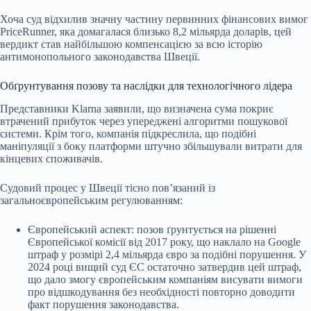
Хоча суд відхилив значну частину первинних фінансових вимог
PriceRunner, яка домагалася близько 8,2 мільярда доларів, цей
вердикт став найбільшою компенсацією за всю історію
антимонопольного законодавства Швеції.
Обґрунтування позову та наслідки для технологічного лідера
Представники Klarna заявили, що визначена сума покриє
втрачений прибуток через упереджені алгоритми пошукової
системи. Крім того, компанія підкреслила, що подібні
маніпуляції з боку платформи штучно збільшували витрати для
кінцевих споживачів.
Судовий процес у Швеції тісно пов’язаний із
загальноєвропейським регулюванням:
Європейський аспект: позов ґрунтується на рішенні
Європейської комісії від 2017 року, що наклало на Google
штраф у розмірі 2,4 мільярда євро за подібні порушення. У
2024 році вищий суд ЄС остаточно затвердив цей штраф,
що дало змогу європейським компаніям висувати вимоги
про відшкодування без необхідності повторно доводити
факт порушення законодавства.