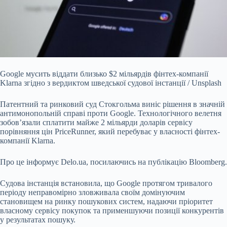
Google мусить віддати близько $2 мільярдів фінтех-компанії
Klarna згідно з вердиктом шведської судової інстанції / Unsplash
Патентний та ринковий суд Стокгольма виніс
рішення в значній
антимонопольній справі проти Google. Технологічного велетня
зобов’язали сплатити майже 2 мільярди доларів сервісу
порівняння цін PriceRunner, який перебуває у власності фінтех-
компанії Klarna.
Про це інформує
Delo.ua
, посилаючись на
публікацію
Bloomberg.
Судова інстанція встановила, що Google протягом тривалого
періоду неправомірно зловживала своїм домінуючим
становищем на ринку пошукових систем, надаючи пріоритет
власному сервісу покупок та применшуючи позиції конкурентів
у результатах пошуку.