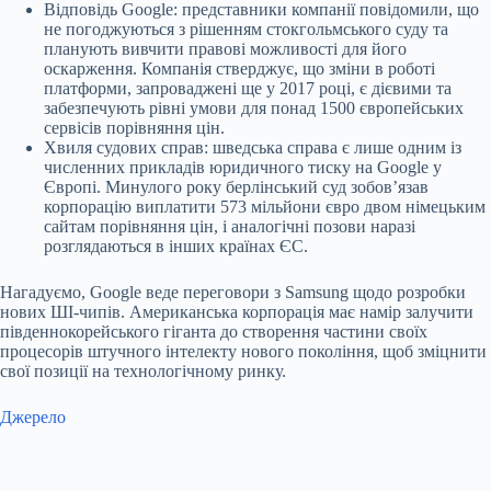
Відповідь Google: представники компанії повідомили, що
не погоджуються з рішенням стокгольмського суду та
планують вивчити правові можливості для його
оскарження. Компанія стверджує, що зміни в роботі
платформи, запроваджені ще у 2017 році, є дієвими та
забезпечують рівні умови для понад 1500 європейських
сервісів порівняння цін.
Хвиля судових справ: шведська справа є лише одним із
численних прикладів юридичного тиску на Google у
Європі. Минулого року берлінський суд зобов’язав
корпорацію виплатити 573 мільйони євро двом німецьким
сайтам порівняння цін, і аналогічні позови наразі
розглядаються в інших країнах ЄС.
Нагадуємо,
Google веде переговори з Samsung
щодо розробки
нових ШІ-чипів. Американська корпорація має намір залучити
південнокорейського гіганта до створення частини своїх
процесорів штучного інтелекту нового покоління, щоб зміцнити
свої позиції на технологічному ринку.
Джерело