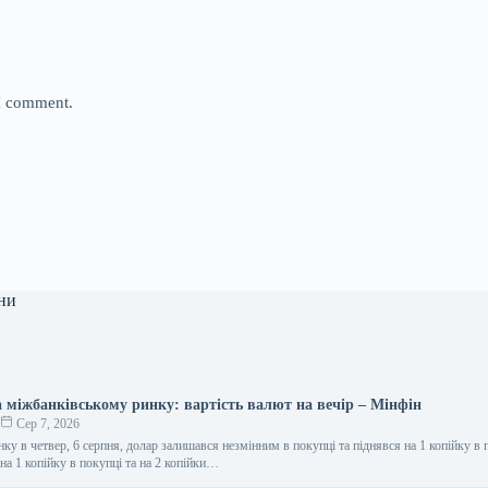
 I comment.
ни
а міжбанківському ринку: вартість валют на вечір – Мінфін
о
Сер 7, 2026
ку в четвер, 6 серпня, долар залишався незмінним в покупці та піднявся на 1 копійку в 
а 1 копійку в покупці та на 2 копійки…