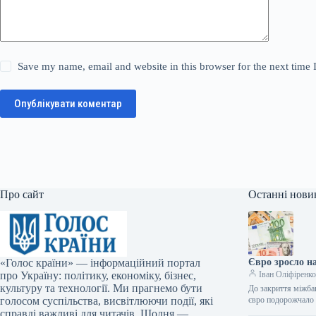
Save my name, email and website in this browser for the next time
Опублікувати коментар
Про сайт
Останні нови
«Голос країни» — інформаційний портал
Євро зросло н
про Україну: політику, економіку, бізнес,
Іван Оліфіренк
культуру та технології. Ми прагнемо бути
До закриття міжбан
голосом суспільства, висвітлюючи події, які
євро подорожчало н
справді важливі для читачів. Щодня —