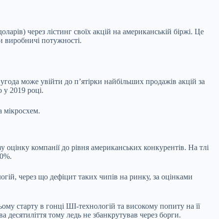
оларів) через лістинг своїх акцій на американській біржі. Це
и виробничі потужності.
угода може увійти до п’ятірки найбільших продажів акцій за
 у 2019 році.
а мікросхем.
 оцінку компанії до рівня американських конкурентів. На тлі
00%.
гій, через що дефіцит таких чипів на ринку, за оцінками
ому старту в гонці ШІ-технологій та високому попиту на її
а десятиліття тому ледь не збанкрутував через борги.