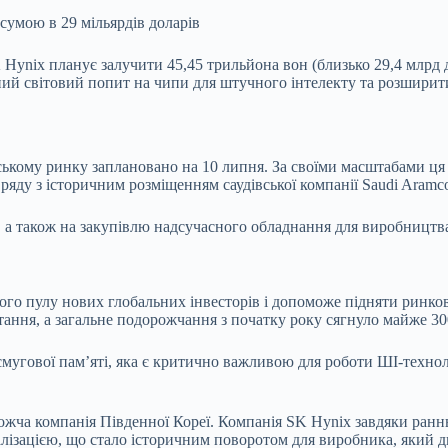
умою в 29 мільярдів доларів
K Hynix планує
залучити 45,45 трильйона вон (близько 29,4 млрд д
ий світовий попит на чипи для штучного інтелекту та розширит
ському ринку заплановано на 10 липня. За своїми масштабами ця 
яду з історичним розміщенням саудівської компанії Saudi Aramco
, а також на закупівлю надсучасного обладнання для виробництв
о пулу нових глобальних інвесторів і допоможе підняти ринкову
стання, а загальне подорожчання з початку року сягнуло майже 3
мугової пам’яті, яка є критично важливою для роботи ШІ-техноло
ожча компанія
Південної Кореї. Компанія SK Hynix завдяки раннь
алізацією, що стало історичним поворотом для виробника, який дв