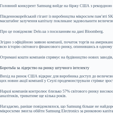
Головний конкурент Samsung вийде на біржу США з рекордною с
Південнокорейський гігант із виробництва мікросхем пам’яті S
масштабне залучення капіталу покликане задовольнити величезн
Про це повідомляє
Delo.ua
з посиланням на
дані
Bloomberg.
Згідно з офіційною заявою компанії, початок торгів на американ
всю історію світового фінансового ринку, опинившись в одному р
Отримані кошти компанія спрямує на будівництво нових заводів
Боротьба за лідерство на ринку штучного інтелекту
Вихід на ринок США відкриє для виробника доступ до величезног
цих новин акції компанії у Сеулі продемонстрували стрімке зро
Наразі компанія контролює близько 57% світового ринку високос
аналітиків, триватиме ще кілька років.
Нагадаємо, раніше повідомлялося, що
Samsung більше не найдор
мікросхеми змогла обійти Samsung Electronics за ринковою капіт