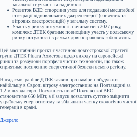
загальної гнучкості та надійності.
Розвиток ВДЕ: створення умов для подальшої масштабної
інтеграції відновлюваних джерел енергії (сонячних та
вітрових електростанцій) у загальну систему.
Участь у ринку потужності: починаючи з 2027 року,
комплекс ДТЕК братиме повноцінну участь у польському
ринку потужності в рамках довгострокових зобов’язань.
Цей масштабний проєкт є частиною довгострокової стратегії
групи ДТЕК Ріната Ахметова щодо виходу на європейські
ринки та розбудови портфеля чистих технологій, що також
сприятиме посиленню енергетичної безпеки всього регіону.
Нагадаємо, раніше
ДТЕК заявив про наміри
побудувати
найбільшу в Європі вітрову електростанцію
на Полтавщині за
1,2 мільярда євро. Потужність нової Полтавської ВЕС
становитиме 650 МВт, а її запуск дозволить суттєво зміцнити
українську енергосистему та збільшити частку екологічно чистої
генерації в країні.
Джерело