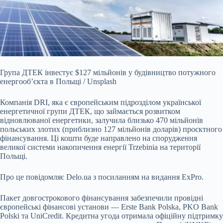
Група ДТЕК інвестує $127 мільйонів у будівництво потужного
енергооб’єкта в Польщі / Unsplash
Компанія DRI, яка є європейським підрозділом української
енергетичної групи
ДТЕК, що займається розвитком
відновлюваної енергетики, залучила близько 470 мільйонів
польських злотих (приблизно 127 мільйонів доларів) проєктного
фінансування. Ці кошти буде направлено на спорудження
великої системи накопичення енергії Trzebinia на території
Польщі.
Про це повідомляє
Delo.ua
з посиланням на
видання
ExPro.
Пакет довгострокового фінансування забезпечили провідні
європейські фінансові установи — Erste Bank Polska, PKO Bank
Polski та UniCredit. Кредитна угода отримала офіційну підтримку