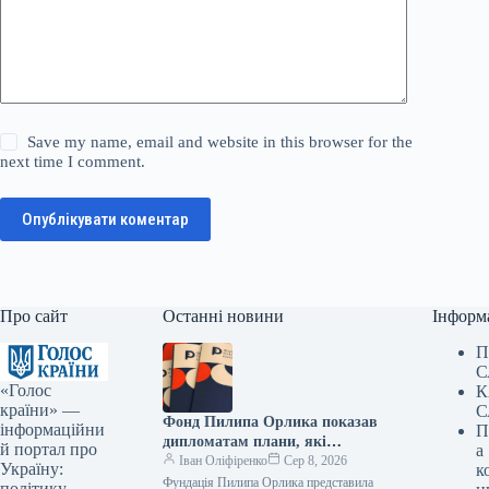
Save my name, email and website in this browser for the
next time I comment.
Опублікувати коментар
Про сайт
Останні новини
Інформ
П
С
«Голос
К
країни» —
С
Фонд Пилипа Орлика показав
інформаційни
П
дипломатам плани, які
й портал про
а
роблять Україну чутнішою на
Іван Оліфіренко
Сер 8, 2026
Україну:
к
міжнародній арені.
Фундація Пилипа Орлика представила
політику,