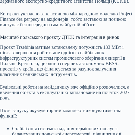
державного експортно-кредитного агентства Польщі (KUKE).
Контракт укладено за класичною міжнародною моделлю Project
Finance без регресу на акціонерів, тобто заставою за позикою
виступає безпосередньо сам майбутній об’єкт.
Масштаб польського проєкту ДТЕК та інтеграція в ринок
Проєкт Trzebinia матиме встановлену потужність 133 МВт і
після завершення робіт стане однією з найбільших
інфраструктурних систем промислового зберігання енергії в
Польщі. Крім того, це один із перших автономних BESS-
проєктів у країні, що фінансується за рахунок залучення
класичних банківських інструментів.
Будівельні роботи на майданчику вже офіційно розпочалися, а
введення об’єкта в експлуатацію заплановане на початок 2027
року.
Після запуску акумуляторний комплекс виконуватиме такі
функції:
Стабілізація системи: надання термінових послуг з
балансування польської енергомережі, підвищення її