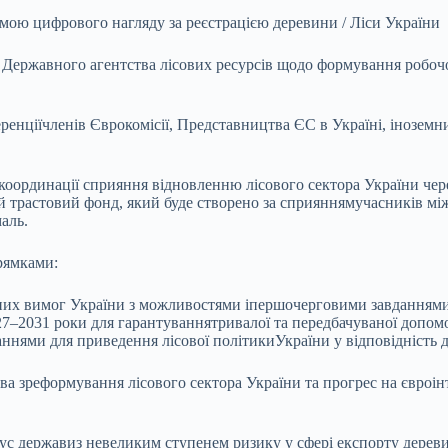
мою цифрового нагляду за реєстрацією деревини / Ліси України
а Державного агентства лісових ресурсів щодо формування робочої
ференціїчленів Єврокомісії, Представництва ЄС в Україні, іноз
ноїкоординації сприяння відновленню лісового сектора України ч
 трастовий фонд, який буде створено за сприяннямучасників між
аль.
рямками:
етних вимог України з можливостями іпершочерговими завданнями
027–2031 роки для гарантуваннятривалої та передбачуваної допом
ями для приведення лісової політикиУкраїни у відповідність д
а зреформування лісового сектора України та прогрес на євроін
татус державиз невеликим ступенем ризику у сфері експорту дере