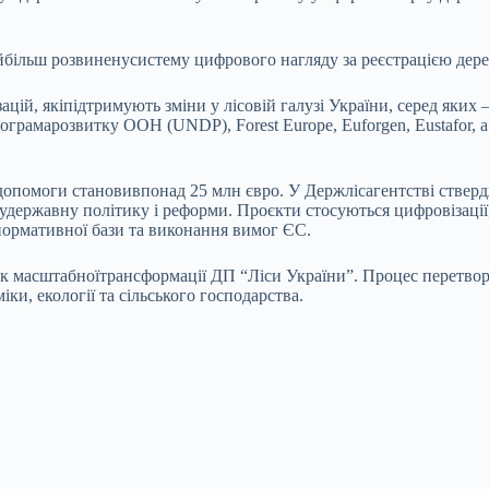
йбільш розвиненусистему цифрового нагляду за реєстрацією дер
й, якіпідтримують зміни у лісовій галузі України, серед яких –
рамарозвитку ООН (UNDP), Forest Europe, Euforgen, Eustafor, а 
ор допомоги становивпонад 25 млн євро. У Держлісагентстві стве
і удержавну політику і реформи. Проєкти стосуються цифровізаці
нормативної бази та виконання вимог ЄС.
к масштабноїтрансформації ДП “Ліси України”. Процес перетвор
ки, екології та сільського господарства.