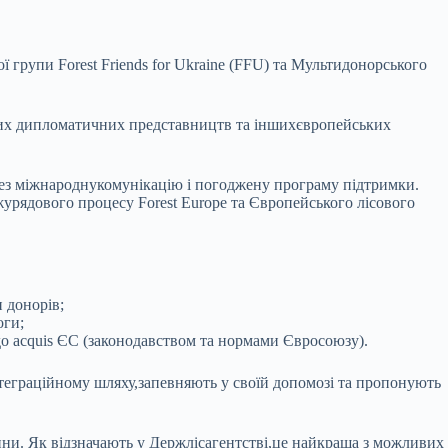
 групи Forest Friends for Ukraine (FFU) та Мультидонорського
емних дипломатичних представництв та іншихєвропейських
ерез міжнароднукомунікацію і погоджену програму підтримки.
урядового процесу Forest Europe та Європейського лісового
 донорів;
оги;
о acquis ЄС (законодавством та нормами Євросоюзу).
теграційному шляху,запевняють у своїй допомозі та пропонують
вини. Як відзначають у Держлісагентстві,це найкраща з можливих