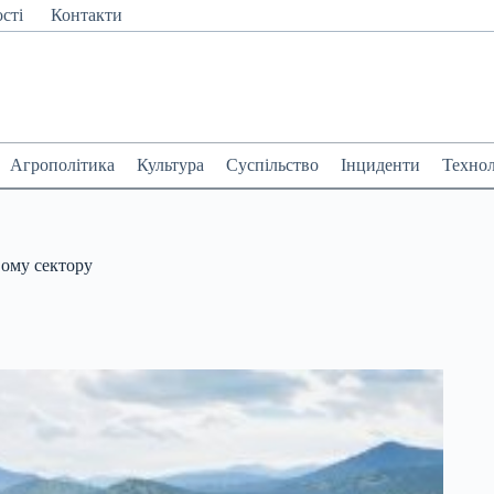
сті
Контакти
Агрополітика
Культура
Суспільство
Інциденти
Технол
вому сектору