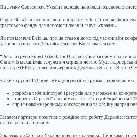
На думку Євросоюзу, Україна володіє найбільш передовою систе
Європейські колеги висловили підтримку
ініціативі керівництв
трастового фонду для допомоги лісовій галузі України.
Як повідомляє
Delo.ua
,
про це стало відомо під час онлайн-кон
установ з головою Держлісагентства Віктором Смалем.
“Робоча група Forest Friends for Ukraine стане засобом політич
Одним із механізмів залучення сприяннястане Мультидонорський
інституту(EFI)”, – пояснив керівник Держлісагентства Віктор См
Робоча група FFU буде функціонувати за трьома головними нап
розробка таблиціпотреб і ресурсів для узгодження конкр
створенняСтратегії підтримки лісової галузі України на 2
сприянняміжнародному обговоренню та обміну напрацюванн
Загалом партнери позитивно розцінюють роботу Держлісагентств
нові варіанти сприяння.
Зокрема, у 2025 році Україна вперше здобула від Єврокомісії с