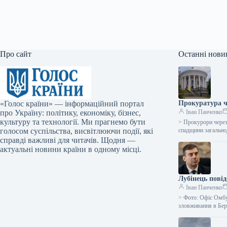
Про сайт
Останні нови
«Голос країни» — інформаційний портал
Прокуратура ч
про Україну: політику, економіку, бізнес,
Іван Панченко
культуру та технології. Ми прагнемо бути
> Прокурори через
голосом суспільства, висвітлюючи події, які
спадщини загально
справді важливі для читачів. Щодня —
актуальні новини країни в одному місці.
Лубінець повід
Іван Панченко
> Фото: Офіс Омбу
зловживання в Бе