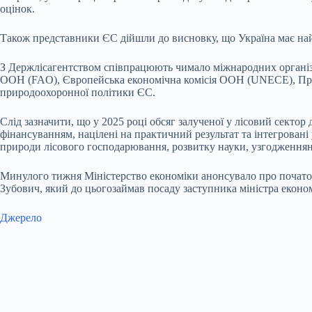
оцінок.
Також представники ЄС дійшли до висновку, що Україна має на
З Держлісагентством співпрацюють чимало міжнародних організаці
ООН (
FAO
), Європейська економічна комісія
ООН (
UNECE), Прог
природоохоронної політики ЄС.
Слід зазначити, що у 2025 році обсяг залученої у лісовий сект
фінансуванням, націлені на практичний результат та інтегрован
природи лісового господарювання, розвитку науки, узгодження
Минулого тижня Міністерство економіки анонсувало про почато
Зубович, який до цьогозаймав посаду заступника міністра економі
Джерело