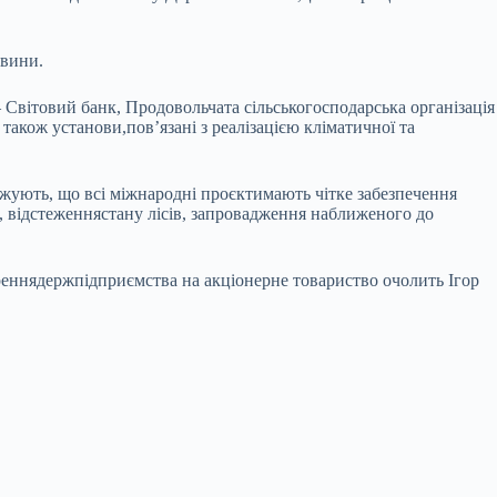
евини.
 Світовий банк, Продовольчата сільськогосподарська організація
також установи,пов’язані з реалізацією кліматичної та
рджують, що всі міжнародні проєктимають чітке забезпечення
ї, відстеженнястану лісів, запровадження наближеного до
еннядержпідприємства на акціонерне товариство очолить Ігор