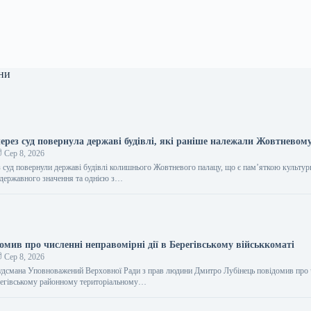
ни
ерез суд повернула державі будівлі, які раніше належали Жовтневому
Сер 8, 2026
 суд повернули державі будівлі колишнього Жовтневого палацу, що є пам’яткою культур
державного значення та однією з…
омив про численні неправомірні дії в Берегівському військкоматі
Сер 8, 2026
дсмана Уповноважений Верховної Ради з прав людини Дмитро Лубінець повідомив про 
регівському районному територіальному…