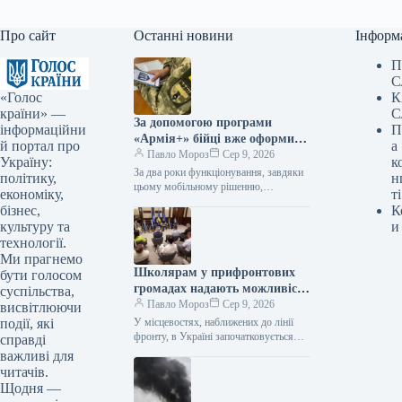
Про сайт
Останні новини
Інформ
П
С
«Голос
К
країни» —
С
За допомогою програми
інформаційни
П
«Армія+» бійці вже оформили
й портал про
а
майже 3 мільйони рапортів.
Павло Мороз
Сер 9, 2026
Україну:
к
За два роки функціонування, завдяки
політику,
н
цьому мобільному рішенню,
економіку,
ті
українські оборонці надіслали
бізнес,
К
приблизно 3 мільйони рапортів. За
культуру та
и
інформацією, наданою Укрінформом,
технології.
це…
Ми прагнемо
Школярам у прифронтових
бути голосом
громадах надають можливість
суспільства,
безпечно діставатися до
Павло Мороз
Сер 9, 2026
висвітлюючи
навчальних закладів завдяки
події, які
У місцевостях, наближених до лінії
новій програмі «Безпечний
фронту, в Україні започатковується
справді
створення безпечних шляхів для
шлях дитини».
важливі для
учнів, де будуть розміщені пересувні
читачів.
захисні споруди.…
Щодня —