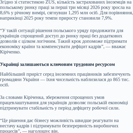
Згідно зі статистикою ZUS, кількість застрахованих іноземців на
польському ринку праці за перші три місяці 2026 року зросла на
8,6% у річному вимірі, сягнувши 1,295 млн осіб. Для порівняння,
наприкінці 2025 року темпи приросту становили 7,9%.
“У такій ситуації рішення польського уряду продовжити для
українців спрощений доступ до ринку праці без додаткових
дозволів є цілком логічним. Такий крок допоможе підтримати
економіку країни та компенсувати дефіцит кадрів”, — вважає
Кіріченко.
Українці залишаються ключовим трудовим ресурсом
Найбільший приріст серед іноземних працівників забезпечують
громадяни України — їхня чисельність наблизилася до 865 тис.
осіб.
За словами Кіріченка, збереження спрощених умов
працевлаштування для українців дозволяє польській економіці
підтримувати стабільність у період дефіциту робочої сили.
“Це рішення дає бізнесу можливість швидше реагувати на
нестачу кадрів і підтримувати безперервність виробничих
процесів”, — наголошує він.