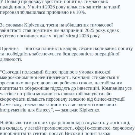
У Польщі продовжує зростати попит на тимчасових
працівників. У квітні 2026 року кількість запитів на такий
персонал збільшилася приблизно на 10%.
За словами Кіріченка, тренд на збільшення тимчасової
зайнятості став помітним ще наприкінці 2025 року, однак
суттєво посилився вже у перші місяці 2026 року.
Причина — висока плинність кадрів, сезонні коливання попиту
та необхідність забезпечувати безперервність операційної
діяльності.
“Сьогодні польський бізнес працює в умовах високої
макроекономічної невизначеності. Компанії стикаються зі
зростанням витрат, дорогою робочою силою, нестабільним
попитом та обережніше підходять до інвестицій.
Компаніям усе
частіше потрібна можливість швидко збільшувати або
скорочувати кількість персоналу залежно від бізнес-ситуації.
Саме тому тимчасова зайнятість стає одним із ключових
інструментів для бізнесу”, — зазначає Кіріченко.
Найбільше тимчасових працівників зараз шукають у логістиці,
на складах, у легкій промисловості, сфері e-commerce, харчовому
виробництві та секторі послуг. Високий попит також