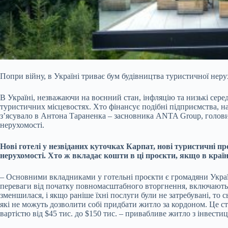
Попри війну, в Україні триває бум будівництва туристичної нерух
В Україні, незважаючи на воєнний стан, інфляцію та низькі
сере
туристичних місцевостях. Хто фінансує подібні підприємства, н
з’ясувало в Антона Тараненка – засновника ANTA Group, голови Все
нерухомості.
Нові готелі у незвіданих куточках Карпат, нові туристичні про
нерухомості. Хто ж вкладає кошти в ці проєкти, якщо в країні
– Основними вкладниками у готельні проєкти є громадяни України
переваги від початку повномасштабного вторгнення, включають в
зменшилася, і якщо раніше їхні послуги були не затребувані, то с
які не можуть дозволити собі придбати житло за кордоном. Це ст
вартістю від $45 тис. до $150 тис. – привабливе житло з інвестиц