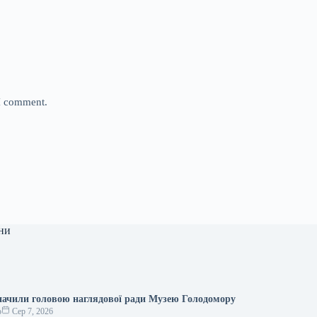
 I comment.
ни
ачили головою наглядової ради Музею Голодомору
о
Сер 7, 2026