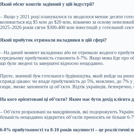
Який обсяг коштів задіяний у цій індустрії?
– Якщо у 2021 році планувалося та зводилося менше десяти готел
коливається від $5 млн до $20 млн, візьмемо за основу невелики
2025–2026 років сягне $300-400 млн інвестицій у готельний секто
Який прибуток отримали вкладники в цій сфері?
– На даний момент вкладники або не отримали жодного прибутку, 
середньому прибутковість становить 6-7%. Якщо мова йде про об’
що були зведені та завершені відносно нещодавно.
Проте, значний бум готельного будівництва, який вийде на ринок
справді цікаво: чи впаде прибутковість до 5%, можливо, до 7% у 
сюди, зможе заповнити ці об’єкти. Відтік українців, безперечно,
На кого орієнтовані ці об’єкти? Яким має бути дохід клієнта
– Об’єкти розраховані на мандрівників, які подорожують Україн
більшість нещодавно відкритих об’єктів приносять не більше 6-7
6-8% прибутковості та 8-10 років окупності – це реалістичні 