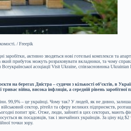
омості. / Freepik
дні заробітки, активно зводяться нові готельні комплекси та апа
а який прибуток можуть розраховувати вкладники, та чому справ
української асоціації Visit Ukraine, співзасновника Ukrainian Ho
єкти на берегах Дністра – судячи з кількості об’єктів, в Укра
 триває війна, висока інфляція, а середній рівень заробітної
. 99,9% – це українці. Чому так? У людей, як не дивно, залишаю
ійськовий сектор, рітейл та сферу великих підприємств, розташ
ьогодні попит зріс. Отже, люди, зайняті в цих секторах, мають фі
осується як посадовців, так і звичайних українців. За ціну від 
ійної точки зору.