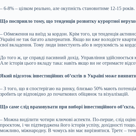
– 6-8% – цілком реально, але окупність становитиме 12-15 років.
Що посприяло тому, що тенденція розвитку курортної нерухом
– Обмеження на виїзд за кордон. Крім того, ця тенденція активно
Україні не так багато альтернатив. Якщо ви вже володієте кварт
свої вкладення. Тому люди інвестують або в нерухомість за корд
До того ж, це справді пасивний дохід. Управління здійснюється
Але історія цього вкладу така: навіть якщо ви не отримаєте відсо
Який відсоток інвестиційних об’єктів в Україні може вияви
– З того, що я спостерігаю на ринку, близько 50% мають потенціа
зробить це відповідно до початкових обіцянок та візуалізацій.
Що саме слід враховувати при виборі інвестиційного об’єкта,
– Можна виділити чотири ключові аспекти. По-перше, слід оцінит
проєктом, і чи підтверджена його історія успіху, дохідності т
можливо, міжнародну. В чомусь він має вирізнятися. Третє – точк