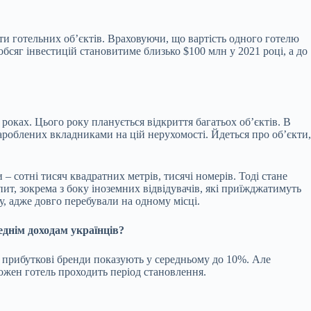
яти готельних об’єктів. Враховуючи, що вартість одного готелю
обсяг інвестицій становитиме близько $100 млн у 2021 році, а до
роках. Цього року планується відкриття багатьох об’єктів. В
зароблених вкладниками на цій нерухомості. Йдеться про об’єкти,
– сотні тисяч квадратних метрів, тисячі номерів. Тоді стане
пит, зокрема з боку іноземних відвідувачів, які приїжджатимуть
у, адже довго перебували на одному місці.
еднім доходам українців?
і прибуткові бренди показують у середньому до 10%. Але
кожен готель проходить період становлення.