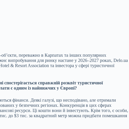
рт-об’єкти, переважно в Карпатах та інших популярних
жнє випробування для ринку настане у 2026–2027 роках, Delo.ua
tel & Resort Association та інвестора у сфері туристичної
їні спостерігається справжній розквіт туристичної
 плати є одним із найнижчих у Європі?
ться фінанси. Деякі галузі, що несподівано, але отримали
ованих у безпечних регіонах. Конкуренція в цих сферах
нансові ресурси. Ці кошти вони й інвестують. Крім того, є особи,
$2 тис. до $3 тис. за квадратний метр можна придбати помешкання