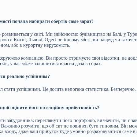
ості почала набирати обертів саме зараз?
 розвивається у світі. Ми здійснюємо будівництво на Балі, у Туре
ирою в Києві, Львові, Одесі чи іншому місті, ви навряд чи захоч
оном, або в курортну нерухомість.
 керуючою компанією. Ви просто отримуєте свої відсотки, не док
тків, у вас може залишитися власна дача в горах.
тися реально успішним?
л стати успішними. Це досить непогана статистика. Безперечно, ус
 щоб оцінити його потенційну прибутковість?
и забудовника: переглянути його портфоліо, визначити, чи є заве
ощо. Важливо розуміти, що об’єкт не повинен бути типовим. Він 
а входу, адже ваш прибуток буде умовно розраховуватися саме від