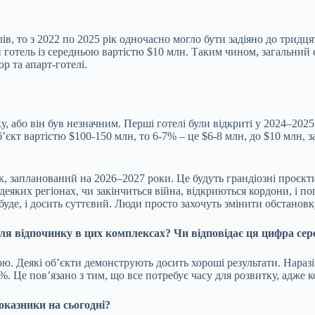
ів, то з 2022 по 2025 рік одночасно могло бути задіяно до тридц
й готель із середньою вартістю $10 млн. Таким чином, загальний 
р та апарт-готелі.
або він був незначним. Перші готелі були відкриті у 2024–2025 
єкт вартістю $100-150 млн, то 6-7% – це $6-8 млн, до $10 млн, 
, запланований на 2026–2027 роки. Це будуть грандіозні проєкти 
деяких регіонах, чи закінчиться війна, відкриються кордони, і по
 буде, і досить суттєвий. Люди просто захочуть змінити обстановк
 для відпочинку в цих комплексах? Чи відповідає ця цифра сер
ою. Деякі об’єкти демонструють досить хороші результати. Нараз
%. Це пов’язано з тим, що все потребує часу для розвитку, адже 
показники на сьогодні?