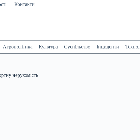
сті
Контакти
Агрополітика
Культура
Суспільство
Інциденти
Технол
ортну нерухомість