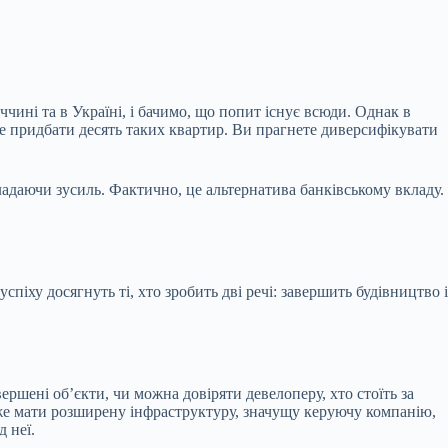
ччині та в Україні, і бачимо, що попит існує всюди. Однак в
ете придбати десять таких квартир. Ви прагнете диверсифікувати
ладаючи зусиль. Фактично, це альтернатива банківському вкладу.
піху досягнуть ті, хто зробить дві речі: завершить будівництво і
ршені об’єкти, чи можна довіряти девелоперу, хто стоїть за
може мати розширену інфраструктуру, значущу керуючу компанію,
 неї.