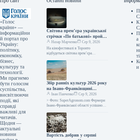
Про сайт
Останні новини
Інформ
П
С
«Голос
К
країни» —
С
Світова прем’єра української
інформаційни
П
стрічки «По батькові» пройде
й портал про
а
на кінофестивалі в Торонто.
Назар Марченко
Сер 9, 2026
Україну:
к
На кінофестивалі в Торонто
політику,
н
відбудеться світова прем’єра
економіку,
ті
українського фільму «По батькові»
бізнес,
К
09.08.2026 09:28 Укрінформ На 51-му
культуру та
и
міжнародному кінофестивалі у
технології.
Торонто…
Ми прагнемо
Збір ранніх культур 2026 року
бути голосом
на Івано-Франківщині
суспільства,
закінчено, середня
Іван Панченко
Сер 9, 2026
висвітлюючи
врожайність зернових – 5,64
події, які
> Фото: SuperAgronom.com Фермери
тонни з гектара, повідомляє
Івано-Франківської області успішно
справді
завершили збір ранніх зернових та
SuperAgronom.com
важливі для
зернобобових культур. Згідно з
читачів.
оперативними відомостями від
Щодня —
департаменту…
актуальні
новини
Вартість добрив у серпні
країни в