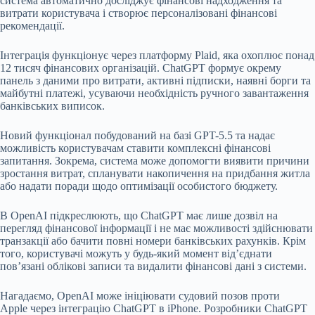
система автоматично досліджує фінансові надходження та
витрати користувача і створює персоналізовані фінансові
рекомендації.
Інтеграція функціонує через платформу
Plaid
, яка охоплює понад
12 тисяч фінансових організацій. ChatGPT формує окрему
панель з даними про витрати, активні підписки, наявні борги та
майбутні платежі, усуваючи необхідність ручного завантаження
банківських виписок.
Новий функціонал побудований на базі GPT-5.5 та надає
можливість користувачам ставити комплексні фінансові
запитання. Зокрема, система може допомогти виявити причини
зростання витрат, спланувати накопичення на придбання житла
або надати поради щодо оптимізації особистого бюджету.
В OpenAI підкреслюють, що ChatGPT має лише дозвіл на
перегляд фінансової інформації і не має можливості здійснювати
транзакції або бачити повні номери банківських рахунків. Крім
того, користувачі можуть у будь-який момент від’єднати
пов’язані облікові записи та видалити фінансові дані з системи.
Нагадаємо, OpenAI може ініціювати судовий позов проти
Apple через інтеграцію ChatGPT в iPhone. Розробники ChatGPT