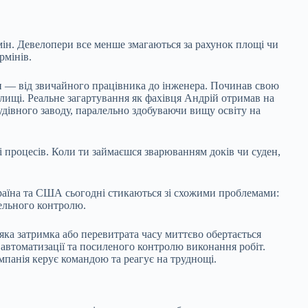
 змін. Девелопери все менше
змагаються за рахунок площі чи
рмінів.
ри — від звичайного працівника до інженера. Починав свою
илищі. Реальне загартування як фахівця Андрій отримав на
удівного заводу, паралельно здобуваючи вищу освіту на
 процесів. Коли ти займаєшся зварюванням доків чи суден,
країна та США сьогодні стикаються зі схожими проблемами:
тельного контролю.
яка затримка або перевитрата часу миттєво обертається
 автоматизації та посиленого контролю виконання робіт.
мпанія керує командою та реагує на труднощі.