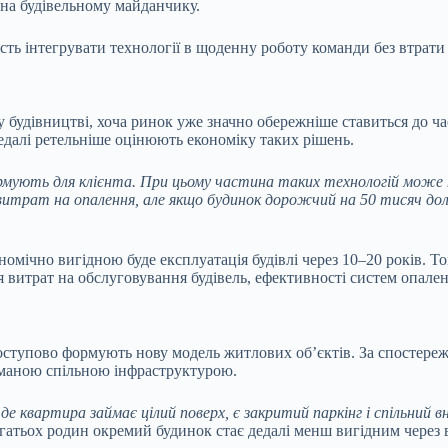
на будівельному майданчику.
ть інтегрувати технології в щоденну роботу команди без втрати
у будівництві, хоча ринок уже значно обережніше ставиться до ч
едалі ретельніше оцінюють економіку таких рішень.
ормують для клієнта. При цьому частина таких технологій може
рат на опалення, але якщо будинок дорожчий на 50 тисяч доларі
мічно вигідною буде експлуатація будівлі через 10–20 років. То
я витрат на обслуговування будівель, ефективності систем опален
поступово формують нову модель житлових об’єктів. За спостере
уманою спільною інфраструктурою.
де квартира займає цілий поверх, є закритий паркінг і спільний 
атьох родин окремий будинок стає дедалі менш вигідним через в