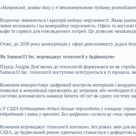
«Наприклад, заміна даху у п’ятиповерховому будинку розподіляє
Водночас змінюються і критерії вибору нерухомості. Якщо рані
зміни впливають і на комерційну нерухомість. Офіси та житлові
кафе та сервіси для повсякденних потреб. Це дозволяє мешканця
Отже, до 2030 року конкуренція у сфері девелопменту дедалі біл
Як Samson33 Inc. впроваджує технології у будівництво
Підхід Андрія Дем’янова до технологій формувався не як спроба
Samson33 Inc. технології поступово інтегруються в ті процеси, я
Компанія використовує цифровий контроль матеріалів і координац
помилки в комунікації призводять до затримок або необхідності 
системи допомагають команді бачити об’єкт як єдину систему ще
«У США будівництво дедалі більше переходить у площину управл
підрядників і зміни у проєкті. Без цифрових систем це стає пра
Компанія впроваджує технології поетапно, без різких змін для ко
США, де будівельний ринок одночасно стикається з дефіцитом к