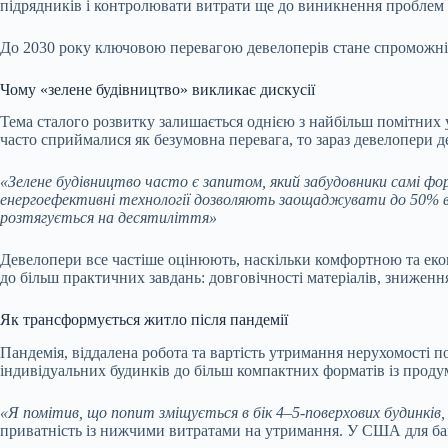
підрядників і контролювати витрати ще до виникнення проблем 
До 2030 року ключовою перевагою девелоперів стане спроможніс
Чому «зелене будівництво» викликає дискусії
Тема сталого розвитку залишається однією з найбільш помітних 
часто сприймалися як безумовна перевага, то зараз девелопери д
«Зелене будівництво часто є запитом, який забудовники самі ф
енергоефективні технології дозволяють заощаджувати до 50% вит
розтягується на десятиліття»
Девелопери все частіше оцінюють, наскільки комфортною та еконо
до більш практичних завдань: довговічності матеріалів, зниженн
Як трансформується житло після пандемії
Пандемія, віддалена робота та вартість утримання нерухомості 
індивідуальних будинків до більш компактних форматів із прод
«Я помітив, що попит зміщується в бік 4–5-поверхових будинків, 
приватність із нижчими витратами на утримання. У США для баг