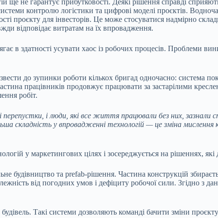
ій ще не гарантує прибутковості. Деякі рішення справді сприяю
 системи контролю логістики та цифрові моделі проєктів. Водноч
сті проєкту для інвесторів. Це може стосуватися надмірно скл
вжди відповідає витратам на їх впровадження.
гає в здатності усувати хаос із робочих процесів. Проблеми вини
вести до зупинки роботи кількох бригад одночасно: система пока
ли частина працівників продовжує працювати за застарілими кресл
ення робіт.
і перепустки, і люди, які все життя працювали без них, зазнали с
ільша складність у впровадженні технологій — це зміна мислення
ологій у маркетингових цілях і зосереджується на рішеннях, як
не будівництво та prefab-рішення. Частина конструкцій збираєт
ежність від погодних умов і дефіциту робочої сили. Згідно з дан
удівель. Такі системи дозволяють команді бачити зміни проєкту