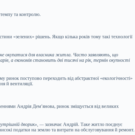
 темпу та контролю.
астини «зелених» рішень.
Якщо кілька років тому такі технології
 не окупатися для власника житла. Часто заявляють, що
в, а економія становить дві тисячі на рік, термін окупності
му ринок поступово переходить від абстрактної «екологічності»
ня й вентиляції.
женнями Андрія Дем’янова, ринок зміщується від великих
внутрішній дворик», —
зазначає Андрій. Таке житло поєднує
исокі податки на землю та витрати на обслуговування й ремонт.