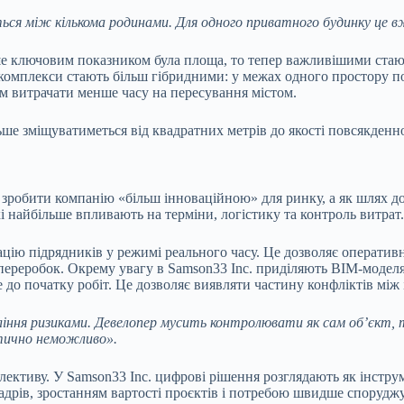
ться між кількома родинами. Для одного приватного будинку це в
ше ключовим показником була площа, то тепер важливішими стают
 комплекси стають більш гібридними: у межах одного простору п
м витрачати менше часу на пересування містом.
ьше зміщуватиметься від квадратних метрів до якості повсякденн
 зробити компанію «більш інноваційною» для ринку, а як шлях д
кі найбільше впливають на терміни, логістику та контроль витрат.
ію підрядників у режимі реального часу. Це дозволяє оперативні
переробок. Окрему увагу в Samson33 Inc. приділяють BIM-моделям
 до початку робіт. Це дозволяє виявляти частину конфліктів мі
іння ризиками. Девелопер мусить контролювати як сам об’єкт, т
ктично неможливо».
лективу. У Samson33 Inc. цифрові рішення розглядають як інструме
адрів, зростанням вартості проєктів і потребою швидше спорудж