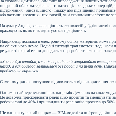
За словами Дем’янова, сам факт впровадження новітніх технолог
цифровий облік матеріалів, автоматизація складських операцій,
підтримання «інноваційного» іміджу або підвищення привабливо
або частини «зелених» технологій, чий економічний ефект не за
На думку Андрія, ключова цінність технологій у будівництві поля
враховуючи, як до них адаптуються працівники.
Наприклад, помилка в електронному обліку матеріалів може приз
на об’єкті його немає. Подібні ситуації трапляються і тоді, ко
результаті окремі етапи доводиться переробляти вже після заверш
«У мене був випадок, коли для працівників запровадили електронн
назад, а вся бригада залишилася без роботи на цілий день. Найб
проблему не вирішує».
Саме тому ринок поступово відмовляється від використання техн
Одним із найперспективніших напрямів Дем’янов називає модуль
Це дозволяє прискорювати реалізацію проєктів та зменшувати зал
робочій силі до 40% і пришвидшити реалізацію проєктів до 50%.
Ще один актуальний напрям — BIM-моделі та цифрові двійники б