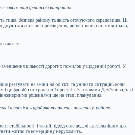
же зовсім інші фінансові витрати».
ь тиша, безпека району та якість оточуючого середовища. Ці
оєднуються житлові приміщення, робочі зони, спортивні зали,
ого життя.
о зменшення кількості дорогих помилок у щоденній роботі. У
ше реагувати на зміни на об’єкті та уникати ситуацій, коли
 і цифровій синхронізації проєктів. За словами Дем’янова, такі
ж інженерними рішеннями ще на етапі планування.
ак і швидкість прийняття рішень, логістику, роботу
нт стабільності, і такий підхід стає дедалі актуальнішим для
увати житло та комерційну нерухомість.