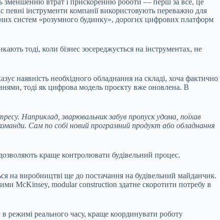
ть зменшенню втрат і прискоренню роботи — перш за все, це
ас певні інструменти компанії використовують переважно для
адних систем «розумного будинку», дорогих цифрових платформ
кають тоді, коли бізнес зосереджується на інструментах, не
зує наявність необхідного обладнання на складі, хоча фактично
еннями, тоді як цифрова модель проєкту вже оновлена. В
тресу. Наприклад, зварювальник забув пропуск удома, поїхав
 команди. Сам по собі новий програмний продукт або обладнання
і дозволяють краще контролювати будівельний процес.
ься на виробництві ще до постачання на будівельний майданчик.
ими McKinsey, modular construction здатне скоротити потребу в
 в режимі реального часу, краще координувати роботу