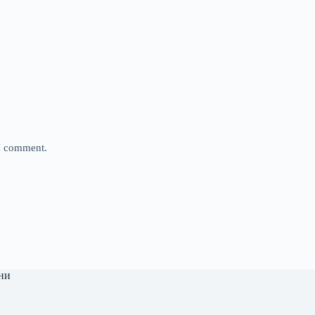
 I comment.
ни