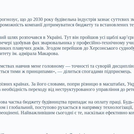
прогнозує, що до 2030 року будівельна індустрія зазнає суттєвих
спроможність компанії дотримуватися бюджету та встановлених те
ий шлях розпочався в Україні. Тут він пройшов усі щаблі кар’є
 ввечері здобував фах зварювальника у професійно-технічному уч
еликих плавучих доків. Згодом перейшов до Херсонського судноб
итету ім. адмірала Макарова.
мствах навчив мене головному — точності та суворій дисципліні
ється тими ж принципами», — ділиться спогадами підприємець.
різних країнах. За його словами, попри різницю в масштабах, У
та необхідність переходу від неструктурованого управління до ре
ова частка бюджету будівництва припадає на оплату праці. Будь-
м і глобальний, поступово рухається в напрямку технологізації,
реоцінені. Найважливішим сьогодні є те, наскільки ефективно ко