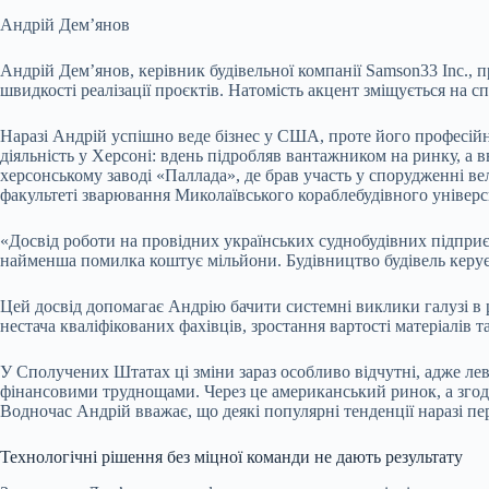
Андрій Демʼянов
Андрій Дем’янов, керівник будівельної компанії Samson33 Inc., 
швидкості реалізації проєктів. Натомість акцент зміщується на 
Наразі Андрій успішно веде бізнес у США, проте його професійн
діяльність у Херсоні: вдень підробляв вантажником на ринку, а
херсонському заводі «Паллада», де брав участь у спорудженні в
факультеті зварювання Миколаївського кораблебудівного універс
«Досвід роботи на провідних українських суднобудівних підприє
найменша помилка коштує мільйони. Будівництво будівель керу
Цей досвід допомагає Андрію бачити системні виклики галузі в 
нестача кваліфікованих фахівців, зростання вартості матеріалів 
У Сполучених Штатах ці зміни зараз особливо відчутні, адже лев
фінансовими труднощами. Через це американський ринок, а згодо
Водночас Андрій вважає, що деякі популярні тенденції наразі пе
Технологічні рішення без міцної команди не дають результату