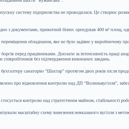
 обладнання шахти “Бужанська”.
опускну систему підприємства не проводилася. Це створює ризики 
но з документами, приватний бізнес орендував 400 м² площ, одн
ереміщення обладнання, яке не було задіяне у виробничому проц
я боргів перед працівниками. Доплати за інтенсивність праці апа
и співробітників без підтвердження виконаних завдань.
 бухгалтеру санаторію “Шахтар” протягом двох років після прода
аявлено про відновлення контролю над ДП “Волиньвугілля”, забезп
 стосується контролю над стратегічним майном, стабільності ро
анізували масштабну схему вивезення невказаного вугілля з мет