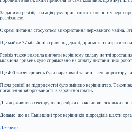
породний відвал, який придбала та сама компанія, що викупила
За даними ревізії, фіксація руху приватного транспорту через пр
реалізацією.
Окремі питання стосуються використання державного майна. Згід
Ще майже 37 мільйонів гривень держпідприємство витратило на п
Ревізія також виявила виплати керівному складу на тлі зростанн
мільйона гривень було спрямовано на оплату дистанційної робот
Ще 400 тисяч гривень були нараховані та виплачені директору та
Після ревізії на підприємстві було змінено керівництво. Також з
погашення заборгованості із заробітної плати.
Для державного сектору ця перевірка є важливою, оскільки вона
Додамо, що на Львівщині троє керівників підрозділів шахти орг
Джерело