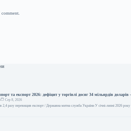
 I comment.
ни
порт та експорт 2026: дефіцит у торгівлі досяг 34 мільярдів доларі
о
Сер 8, 2026
в 2,4 разу перевищив експорт / Державна митна служба України У січні-липні 2026 року
…