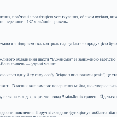
ння, пов’язані з реалізацією устаткування, обліком вугілля,
вик
стві перевищив 137 мільйонів гривень.
учалося з підприємства, контроль над вугільною продукцією було
жливого обладнання шахти “Бужанська” за заниженою вартістю.
ільйона гривень — утричі менше.
ою через одну й ту саму особу. Згідно з висновками ревізії, це ст
алежить. Власник вже вимагає повернення майна, що створює риз
вугілля на складах, вартістю понад 5 мільйонів гривень. Йдеться 
надавати пояснення. Поруч зі складами функціонує мобільна збаг