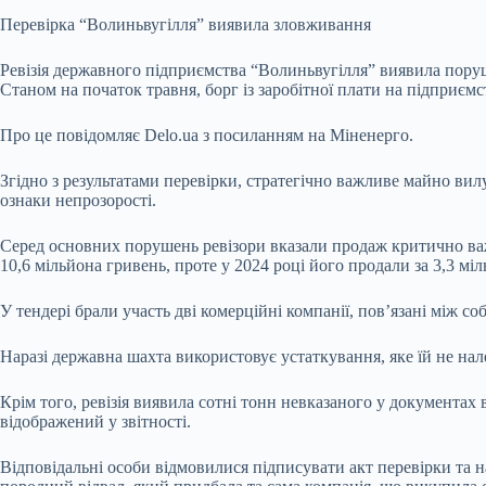
Перевірка “Волиньвугілля” виявила зловживання
Ревізія державного підприємства “Волиньвугілля” виявила поруше
Станом на початок травня, борг із заробітної плати на підприєм
Про це повідомляє Delo.ua з посиланням на Міненерго.
Згідно з результатами перевірки, стратегічно важливе майно вил
ознаки непрозорості.
Серед основних порушень ревізори вказали продаж критично ва
10,6 мільйона гривень, проте у 2024 році його продали за 3,3 м
У тендері брали участь дві комерційні компанії, пов’язані між соб
Наразі державна шахта використовує устаткування, яке їй не н
Крім того, ревізія виявила сотні тонн невказаного у документах 
відображений у звітності.
Відповідальні особи відмовилися підписувати акт перевірки та 