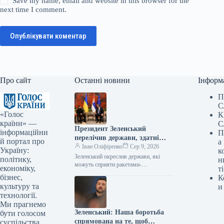
Save my name, email and website in this browser for the
next time I comment.
Опублікувати коментар
Про сайт
Останні новини
Інформ
П
С
«Голос
К
країни» —
С
Президент Зеленський
інформаційни
П
перелічив держави, здатні
й портал про
а
надати підтримку у вигляді
Іван Оліфіренко
Сер 9, 2026
Україну:
к
ракет-перехоплювачів.
Зеленський окреслив держави, які
політику,
н
можуть сприяти ракетами-
економіку,
ті
перехоплювачами 08.08.2026 13:58
бізнес,
К
Укрінформ Польща та Німеччина
культуру та
и
мають потенціал надавати Україні
технології.
ракети-перехоплювачі для систем…
Ми прагнемо
Зеленський: Наша боротьба
бути голосом
спрямована на те, щоб
суспільства,