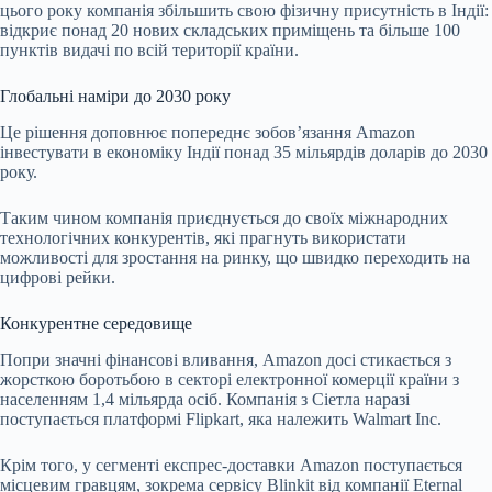
цього року компанія збільшить свою фізичну присутність в Індії:
відкриє понад 20 нових складських приміщень та більше 100
пунктів видачі по всій території країни.
Глобальні наміри до 2030 року
Це рішення доповнює попереднє зобов’язання Amazon
інвестувати в економіку Індії понад 35 мільярдів доларів до 2030
року.
Таким чином компанія приєднується до своїх міжнародних
технологічних конкурентів, які прагнуть використати
можливості для зростання на ринку, що швидко переходить на
цифрові рейки.
Конкурентне середовище
Попри значні фінансові вливання, Amazon досі стикається з
жорсткою боротьбою в секторі електронної комерції країни з
населенням 1,4 мільярда осіб. Компанія з Сіетла наразі
поступається платформі Flipkart, яка належить Walmart Inc.
Крім того, у сегменті експрес-доставки Amazon поступається
місцевим гравцям, зокрема сервісу Blinkit від компанії Eternal