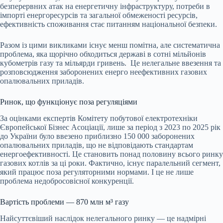
безперервних атак на енергетичну інфраструктуру, потреби в
імпорті енергоресурсів та загальної обмеженості ресурсів,
ефективність споживання стає питанням національної безпеки.
Разом із цими викликами існує менш помітна, але систематична
проблема, яка щорічно обходиться державі в сотні мільйонів
кубометрів газу та мільярди гривень.
Це нелегальне ввезення та
розповсюдження заборонених енерго неефективних газових
опалювальних приладів.
Ринок, що функціонує поза регуляціями
За оцінками експертів Комітету побутової електротехніки
Європейської Бізнес Асоціації, лише за період з 2023 по 2025 рік
до України було ввезено приблизно 150 000 заборонених
опалювальних приладів, що не відповідають стандартам
енергоефективності. Це становить понад половину всього ринку
газових котлів за ці роки. Фактично, існує паралельний сегмент,
який працює поза регуляторними нормами. І це не лише
проблема недобросовісної конкуренції.
Вартість проблеми — 870 млн м³ газу
Найсуттєвіший наслідок нелегального ринку — це надмірні