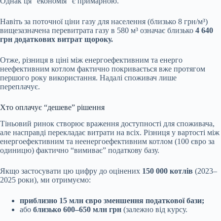
Однак ця “економія” є примарною.
Навіть за поточної ціни газу для населення (близько 8 грн/м³)
вищезазначена перевитрата газу в 580 м³ означає
близько
4 640
грн додаткових витрат щороку.
Отже, різниця в ціні між енергоефективним та енерго
неефективним котлом фактично покривається вже протягом
першого року використання. Надалі споживач лише
переплачує.
Хто оплачує “дешеве” рішення
Тіньовий ринок створює враження доступності для споживача,
але насправді перекладає витрати на всіх. Різниця у вартості між
енергоефективним та неенергоефективним котлом (100 євро за
одиницю) фактично “вимиває” податкову базу.
Якщо застосувати цю цифру до оцінених
150 000 котлів
(2023–
2025 роки), ми отримуємо:
приблизно 15 млн євро зменшення податкової бази;
або
близько 600–650 млн грн
(залежно від курсу.