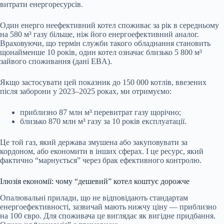
витрати енергоресурсів.
Один енерго неефективний котел споживає за рік в середньому
на 580 м³ газу більше, ніж його енергоефективний аналог.
Враховуючи, що термін служби такого обладнання становить
щонайменше 10 років, один котел означає близько 5 800 м³
зайвого споживання (дані EBA).
Якщо застосувати цей показник до 150 000 котлів, ввезених
після заборони у 2023–2025 роках, ми отримуємо:
приблизно 87 млн м³ перевитрат газу щорічно;
близько 870 млн м³ газу за 10 років експлуатації.
Це той газ, який держава змушена або закуповувати за
кордоном, або економити в інших сферах. І це ресурс, який
фактично “марнується” через брак ефективного контролю.
Ілюзія економії: чому “дешевий” котел коштує дорожче
Опалювальні прилади, що не відповідають стандартам
енергоефективності, зазвичай мають нижчу ціну — приблизно
на 100 євро. Для споживача це виглядає як вигідне придбання.