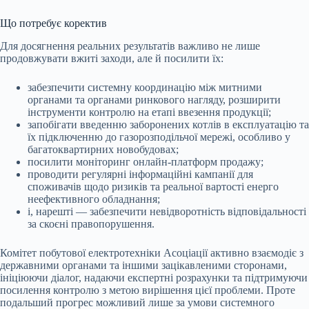
Що потребує коректив
Для досягнення реальних результатів важливо не лише
продовжувати вжиті заходи, але й посилити їх:
забезпечити системну координацію між митними
органами та органами ринкового нагляду, розширити
інструменти контролю на етапі ввезення продукції;
запобігати введенню заборонених котлів в експлуатацію та
їх підключенню до газорозподільчої мережі, особливо у
багатоквартирних новобудовах;
посилити моніторинг онлайн-платформ продажу;
проводити регулярні інформаційні кампанії для
споживачів щодо ризиків та реальної вартості енерго
неефективного обладнання;
і, нарешті — забезпечити невідворотність відповідальності
за скоєні правопорушення.
Комітет побутової електротехніки Асоціації активно взаємодіє з
державними органами та іншими зацікавленими сторонами,
ініціюючи діалог, надаючи експертні розрахунки та підтримуючи
посилення контролю з метою вирішення цієї проблеми. Проте
подальший прогрес можливий лише за умови системного