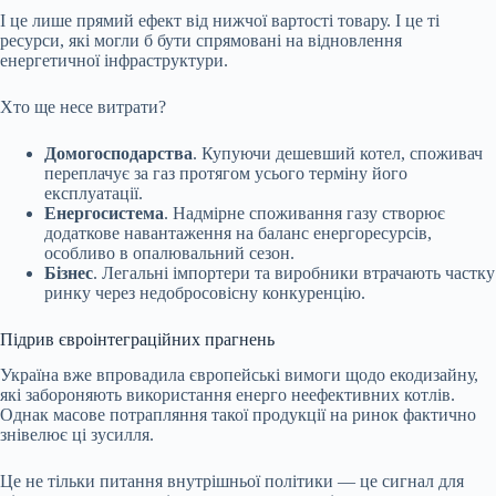
І це лише прямий ефект від нижчої вартості товару. І це ті
ресурси, які могли б бути спрямовані на відновлення
енергетичної інфраструктури.
Хто ще несе витрати?
Домогосподарства
. Купуючи дешевший котел, споживач
переплачує за газ протягом усього терміну його
експлуатації.
Енергосистема
. Надмірне споживання газу створює
додаткове навантаження на баланс енергоресурсів,
особливо в опалювальний сезон.
Бізнес
. Легальні імпортери та виробники втрачають частку
ринку через недобросовісну конкуренцію.
Підрив євроінтеграційних прагнень
Україна вже впровадила європейські вимоги щодо екодизайну,
які забороняють використання енерго неефективних котлів.
Однак масове потрапляння такої продукції на ринок фактично
знівелює ці зусилля.
Це не тільки питання внутрішньої політики — це сигнал для