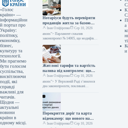
С
«Голос
К
країни» —
С
Нотаріуси будуть перевіряти
інформаційни
П
продавців житла за базою
й портал про
а
даних боржників: коли
Іван Оліфіренко
Сер 10, 2026
Україну:
к
правочин може бути зупинено
anons”> Парламент схвалив
політику,
н
— Міністерство фінансів
законопроект № 14005, що модифікує
економіку,
ті
порядок здійснення операцій з
бізнес,
К
нерухомістю. З початку осені посадові
культуру та
и
особи, зокрема нотаріуси та
технології.
державні…
Ми прагнемо
Житлові тарифи та вартість
бути голосом
палива під контролем: що
суспільства,
пропонує Верховна Рада –
Іван Оліфіренко
Сер 10, 2026
висвітлюючи
Міністерство фінансів
події, які
anons”> У Верховній Раді з’явилося
два законопроєкти, покликані
справді
посилити безпеку громадян стосовно
важливі для
потенційного підвищення цін
читачів.
на паливо, енергоносії та комунальні
Щодня —
послуги в умовах кризи.…
актуальні
новини
Перекриття доріг та карта
країни в
відеокамер: що нового на
одному місці.
Єдиному порталі відкритих
Іван Оліфіренко
Сер 10, 2026