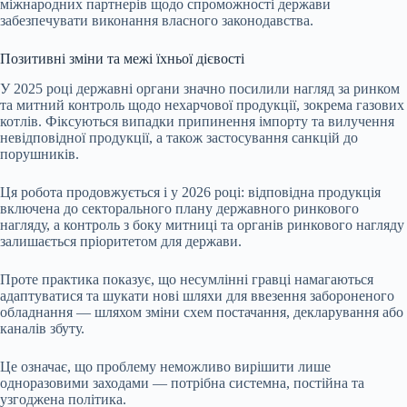
міжнародних партнерів щодо спроможності держави
забезпечувати виконання власного законодавства.
Позитивні зміни та межі їхньої дієвості
У 2025 році державні органи значно посилили нагляд за ринком
та митний контроль щодо нехарчової продукції, зокрема газових
котлів. Фіксуються випадки припинення імпорту та вилучення
невідповідної продукції, а також застосування санкцій до
порушників.
Ця робота продовжується і у 2026 році: відповідна продукція
включена до секторального плану державного ринкового
нагляду, а контроль з боку митниці та органів ринкового нагляду
залишається пріоритетом для держави.
Проте практика показує, що несумлінні гравці намагаються
адаптуватися та шукати нові шляхи для ввезення забороненого
обладнання — шляхом зміни схем постачання, декларування або
каналів збуту.
Це означає, що проблему неможливо вирішити лише
одноразовими заходами — потрібна системна, постійна та
узгоджена політика.