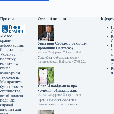
Про сайт
Останні новини
Інформ
П
С
«Голос
К
країни» —
С
Уряд ввів Соболева до складу
інформаційни
П
правління Нафтогазу.
й портал про
а
Іван Оліфіренко
Сер 8, 2026
Україну:
к
Уряд обрав Соболева до складу
політику,
н
наглядової ради Нафтогазу 07.08.2026
економіку,
ті
16:53 Укрінформ Кабмін призначив
бізнес,
К
заступника голови Офісу Президента
культуру та
и
Олексія Соболева представником…
технології.
Ми прагнемо
OpenAI повідомила про
бути голосом
усунення обмежень для
суспільства,
текстових розмов у ChatGPT
Іван Оліфіренко
Сер 8, 2026
висвітлюючи
на безкоштовних планах
події, які
OpenAI анонсував скасування
обмежень на текстові діалоги в
справді
ChatGPT для безкоштовних планів
важливі для
07.08.2026 16:59 Укрінформ
читачів.