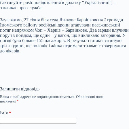
і активуйте push-повідомлення в додатку “Укрзалізниці”, –
закликає пресслужба.
Зауважимо, 27 січня біля села Язикове Барвінковської громади
Ізюмського району російські дрони атакували пасажирський
потяг напрямком Чоп – Харків – Барвінкове. Два заряди влучили
поруч з поїздом, ще один – у вагон, що викликало загоряння. У
поїзді було більше 155 пасажирів. В результаті атаки загинуло
три людини, ще чоловік і жінка отримали травми та звернулися
до лікарів.
Залишити відповідь
Ваша e-mail адреса не оприлюднюватиметься.
Обов’язкові поля
позначені
*
Ім’я
*