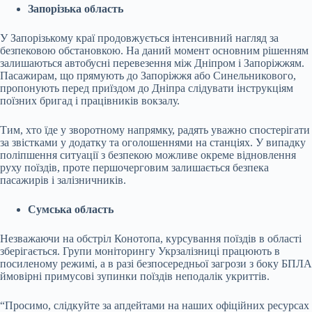
Запорізька область
У Запорізькому краї продовжується інтенсивний нагляд за
безпековою обстановкою. На даний момент основним рішенням
залишаються автобусні перевезення між Дніпром і Запоріжжям.
Пасажирам, що прямують до Запоріжжя або Синельникового,
пропонують перед приїздом до Дніпра слідувати інструкціям
поїзних бригад і працівників вокзалу.
Тим, хто їде у зворотному напрямку, радять уважно спостерігати
за звістками у додатку та оголошеннями на станціях. У випадку
поліпшення ситуації з безпекою можливе окреме відновлення
руху поїздів, проте першочерговим залишається безпека
пасажирів і залізничників.
Сумська область
Незважаючи на обстріл Конотопа, курсування поїздів в області
зберігається. Групи моніторингу Укрзалізниці працюють в
посиленому режимі, а в разі безпосередньої загрози з боку БПЛА
ймовірні примусові зупинки поїздів неподалік укриттів.
“Просимо, слідкуйте за апдейтами на наших офіційних ресурсах