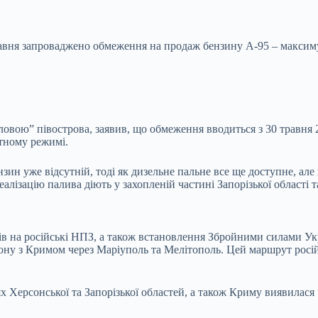
равня запроваджено обмеження на продаж бензину А-95 – макси
ловою” півострова, заявив, що обмеження вводиться з 30 травня 
атному режимі.
ин уже відсутній, тоді як дизельне пальне все ще доступне, але 
еалізацію палива діють у захопленій частині Запорізької області 
ів на російські НПЗ, а також встановлення Збройними силами У
Дону з Кримом через Маріуполь та Мелітополь. Цей маршрут росі
х Херсонської та Запорізької областей, а також Криму виявилася 