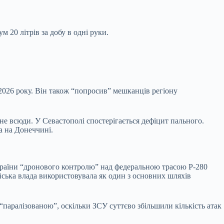
мум
20 літрів за добу в одні руки.
2026 року. Він також “попросив” мешканців регіону
не всюди. У Севастополі спостерігається дефіцит пального.
та на Донеччині.
країни “дронового контролю” над федеральною трасою Р-280
йська влада використовувала як один з основних шляхів
“паралізованою”, оскільки ЗСУ суттєво збільшили кількість атак