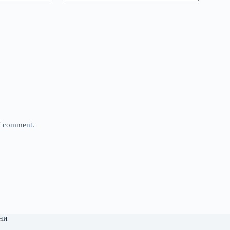
 I comment.
ни