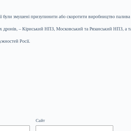
ї були змушені призупинити або скоротити виробництво палива пі
их дронів, – Кіриський НПЗ, Московський та Рязанський НПЗ, а 
жностей Росії.
Сайт