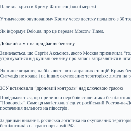
Паливна криза в Криму. Фото: соціальні мережі
У тимчасово окупованому Криму через нестачу пального з 30 т
Як інформує Delo.ua, про це передає Moscow Times.
Добовий ліміт на придбання бензину
Зазначається, що Сергій Аксьонов, якого Москва призначила “го
утримуватися від купівлі бензину про запас і заправлятися в шт
Як пише видання, на більшості автозаправних станцій Криму бенз
Ситуація не краща і на інших окупованих територіях: ліміти на р
ЗСУ встановили “дроновий контроль” над ключовою трасою
Повідомляється, що причиною перебоїв стали атаки безпілотник
“Новоросія”. Саме ця магістраль з’єднує російський Ростов-на-
постачання пального на півострів.
За даними видання, російська логістика на окупованих територія
безпілотників на транспорт армії РФ.