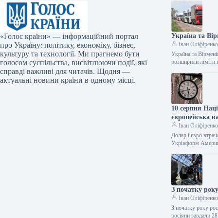
«Голос країни» — інформаційний портал
Україна та Ві
про Україну: політику, економіку, бізнес,
Іван Оліфіренк
культуру та технології. Ми прагнемо бути
Україна та Вірмен
голосом суспільства, висвітлюючи події, які
розширили ліміти 
справді важливі для читачів. Щодня —
актуальні новини країни в одному місці.
10 серпня Нац
європейська в
Іван Оліфіренк
Долар і євро втрач
Укрінформ Амери
З початку року
Іван Оліфіренк
З початку року рос
росіяни завдали 