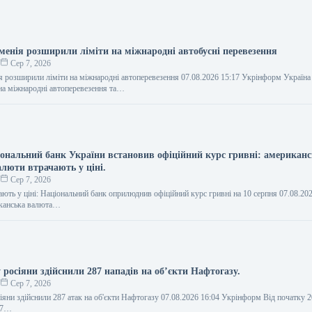
рменія розширили ліміти на міжнародні автобусні перевезення
о
Сер 7, 2026
ія розширили ліміти на міжнародні автоперевезення 07.08.2026 15:17 Укрінформ Україна
на міжнародні автоперевезення та…
іональний банк України встановив офіційний курс гривні: американс
алюти втрачають у ціні.
о
Сер 7, 2026
ають у ціні: Національний банк оприлюднив офіційний курс гривні на 10 серпня 07.08.20
канська валюта…
 росіяни здійснили 287 нападів на об’єкти Нафтогазу.
о
Сер 7, 2026
іяни здійснили 287 атак на об'єкти Нафтогазу 07.08.2026 16:04 Укрінформ Від початку 
287…