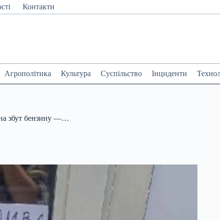
сті
Контакти
Агрополітика
Культура
Суспільство
Інциденти
Технол
 на збут бензину —…