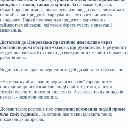
минулого тижня, також закрився.
За словами Добряка,
гуманітарна допомога, доставлена раніше, дозволяє людям мати
певний запас продуктів харчування, але цього вистачить
ненадовго. Наразі постачанням продуктів харчування
займаються військові, які також беруть участь в евакуації
мешканців.
Дістатися до Покровська практично неможливо через
постійні ворожі обстріли «всього, що рухається».
В результаті
людям доводиться йти пішки до евакуаційних машин з більшості
районів міста.
Водночас, випадків повернення людей до міста не зафіксовано.
«На початку літа люди поверталися на свої городи, потім
приходили дивитися житло, іноді навіть з дітьми, а потім
телефонували та просили вивезти їх. Але зараз таких випадків
немає», – зазначив чиновник.
Добряк також розповів про
спонтанні поховання людей прямо
біля їхніх будинків
. За останні два тижні кількість таких
поховань дещо зросла.