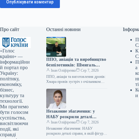
Опублікувати коментар
Про сайт
Останні новини
Інформ
П
С
«Голос
К
країни» —
С
ППО, авіація та виробництво
інформаційни
П
безпілотників: Шмигаль
й портал про
а
провів зустріч із британським
Іван Оліфіренко
Сер 7, 2026
Україну:
к
міністром оборони
ППО, авіація та виготовлення дронів:
політику,
н
Хмара провів зустріч з очільником
економіку,
ті
оборонного відомства Британії
бізнес,
К
06.08.2026 11:19 Укрінформ
культуру та
и
Виконувач обов’язків міністра
технології.
оборони…
Ми прагнемо
Незаконне збагачення: у
бути голосом
НАБУ розкрили деталі
суспільства,
справи, де фігурує
Іван Оліфіренко
Сер 7, 2026
висвітлюючи
Стефанішина
події, які
Незаконне збагачення: НАБУ
розкрило деталі справи, в якій фігурує
справді
Стефанішина 06.08.2026 12:05