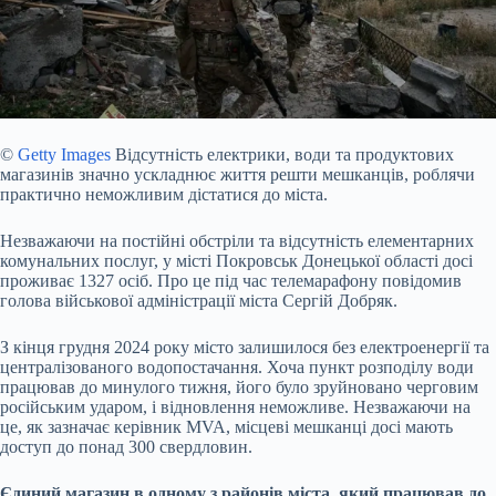
©
Getty Images
Відсутність електрики, води та продуктових
магазинів значно ускладнює життя решти мешканців, роблячи
практично неможливим дістатися до міста.
Незважаючи
на постійні обстріли та відсутність елементарних
комунальних послуг, у місті Покровськ Донецької області досі
проживає 1327 осіб. Про це
під час телемарафону
повідомив
голова військової адміністрації міста Сергій Добряк.
З кінця грудня 2024 року місто залишилося без електроенергії та
централізованого водопостачання. Хоча пункт розподілу води
працював до минулого тижня, його було зруйновано черговим
російським ударом, і відновлення неможливе. Незважаючи на
це, як зазначає керівник MVA, місцеві мешканці досі мають
доступ до понад 300 свердловин.
Єдиний магазин в одному з районів міста, який працював до