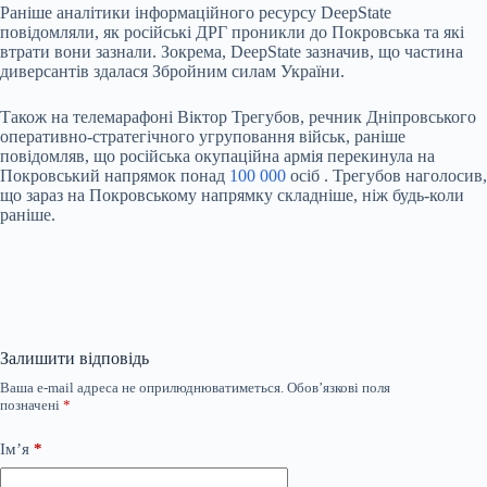
Раніше аналітики
інформаційного ресурсу
DeepState
повідомляли, як російські
ДРГ проникли до Покровська
та які
втрати вони зазнали. Зокрема, DeepState зазначив, що частина
диверсантів здалася Збройним силам України.
Також на телемарафоні Віктор Трегубов, речник Дніпровського
оперативно-стратегічного угруповання військ, раніше
повідомляв, що російська окупаційна армія перекинула
на
Покровський напрямок
понад
100 000
осіб
. Трегубов наголосив,
що зараз на Покровському напрямку складніше, ніж будь-коли
раніше.
Залишити відповідь
Ваша e-mail адреса не оприлюднюватиметься.
Обов’язкові поля
позначені
*
Ім’я
*