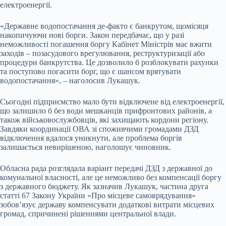
електроенергії.
«Державне водопостачання де-факто є банкрутом, щомісяця
накопичуючи нові борги. Закон передбачає, що у разі
неможливості погашення боргу Кабінет Міністрів має вжити
заходів – позасудового врегулювання, реструктуризації або
процедури банкрутства. Це дозволило б розблокувати рахунки
та поступово погасити борг, що є шансом врятувати
водопостачання», – наголосив Лукашук.
Сьогодні підприємство мало бути відключене від електроенергії,
що залишило б без води мешканців прифронтових районів, а
також військовослужбовців, які захищають кордони регіону.
Завдяки координації ОВА зі споживчими громадами ДЗД
відключення вдалося уникнути, але проблема боргів
залишається невирішеною, наголошує чиновник.
Обласна рада розглядала варіант передачі ДЗД з державної до
комунальної власності, але це неможливо без компенсації боргу
з державного бюджету. Як зазначив Лукашук,
частина друга
статті 67
Закону України «Про місцеве самоврядування»
зобов’язує державу компенсувати додаткові витрати місцевих
громад, спричинені рішеннями центральної влади.