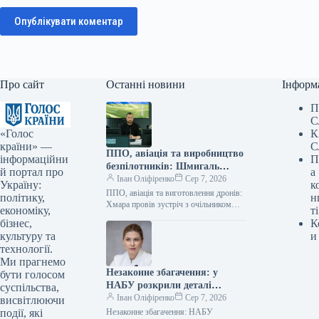
Опублікувати коментар
Про сайт
Останні новини
Інформ
П
С
«Голос
К
країни» —
С
ППО, авіація та виробництво
інформаційни
П
безпілотників: Шмигаль
й портал про
а
провів зустріч із британським
Іван Оліфіренко
Сер 7, 2026
Україну:
к
міністром оборони
ППО, авіація та виготовлення дронів:
політику,
н
Хмара провів зустріч з очільником
економіку,
ті
оборонного відомства Британії
бізнес,
К
06.08.2026 11:19 Укрінформ
культуру та
и
Виконувач обов’язків міністра
технології.
оборони…
Ми прагнемо
Незаконне збагачення: у
бути голосом
НАБУ розкрили деталі
суспільства,
справи, де фігурує
Іван Оліфіренко
Сер 7, 2026
висвітлюючи
Стефанішина
події, які
Незаконне збагачення: НАБУ