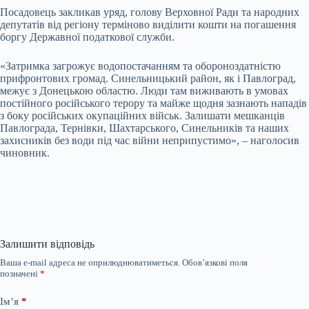
Посадовець закликав уряд, голову Верховної Ради та народних
депутатів від регіону терміново виділити кошти на погашення
боргу Державної податкової служби.
«Затримка загрожує водопостачанням та обороноздатністю
прифронтових громад.
Синельницький район, як і Павлоград,
межує з Донецькою областю. Люди там виживають в умовах
постійного російського терору та майже щодня зазнають нападів
з боку російських окупаційних військ.
Залишати мешканців
Павлограда, Тернівки, Шахтарського, Синельників та наших
захисників без води під час війни неприпустимо», – наголосив
чиновник.
Залишити відповідь
Ваша e-mail адреса не оприлюднюватиметься.
Обов’язкові поля
позначені
*
Ім’я
*