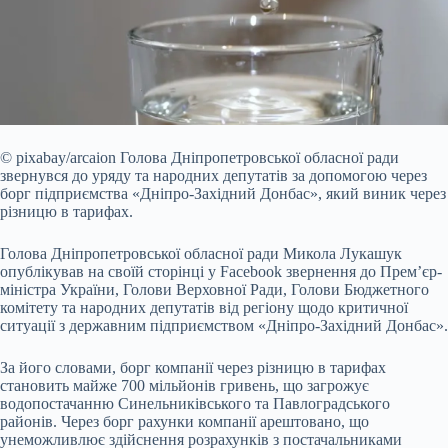
© pixabay/arcaion
Голова Дніпропетровської обласної ради
звернувся до уряду та народних депутатів за допомогою через
борг підприємства «Дніпро-Західний Донбас», який
виник через
різницю в тарифах.
Голова Дніпропетровської обласної ради Микола Лукашук
опублікував
на своїй сторінці у Facebook
звернення
до Прем’єр-
міністра України, Голови Верховної Ради, Голови Бюджетного
комітету та народних депутатів від регіону щодо критичної
ситуації з державним підприємством «Дніпро-Західний Донбас».
За його словами, борг компанії через різницю в тарифах
становить майже 700 мільйонів гривень, що загрожує
водопостачанню Синельниківського та Павлоградського
районів. Через борг рахунки компанії арештовано, що
унеможливлює здійснення розрахунків з постачальниками