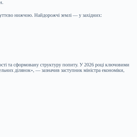
н.
 суттєво нижчою. Найдорожчі землі — у західних:
тості та сформовану структуру попиту. У 2026 році ключовими
ельних ділянок», — зазначив заступник міністра економіки,