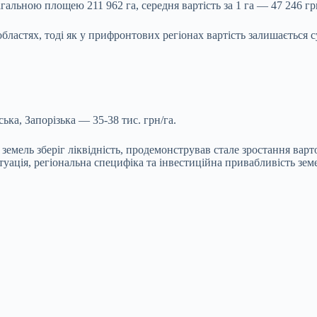
альною площею 211 962 га, середня вартість за 1 га — 47 246 гр
областях, тоді як у прифронтових регіонах вартість залишається
ка, Запорізька — 35-38 тис. грн/га.
земель зберіг ліквідність, продемонстрував стале зростання вар
уація, регіональна специфіка та інвестиційна привабливість зем