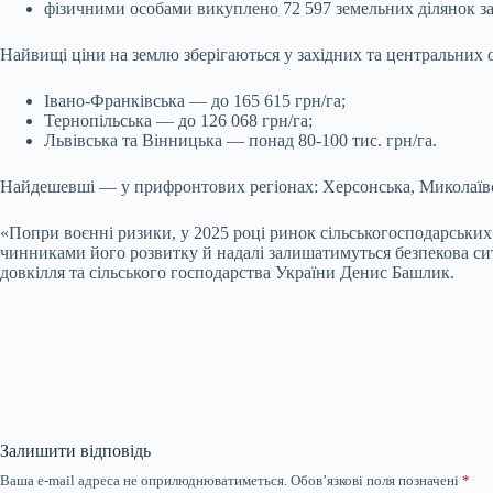
фізичними особами викуплено 72 597 земельних ділянок заг
Найвищі ціни на землю зберігаються у західних та центральних 
Івано-Франківська — до 165 615 грн/га;
Тернопільська — до 126 068 грн/га;
Львівська та Вінницька — понад 80-100 тис. грн/га.
Найдешевші — у прифронтових регіонах: Херсонська, Миколаївсь
«Попри воєнні ризики, у 2025 році ринок сільськогосподарських 
чинниками його розвитку й надалі залишатимуться безпекова сит
довкілля та сільського господарства України Денис Башлик.
Залишити відповідь
Ваша e-mail адреса не оприлюднюватиметься.
Обов’язкові поля позначені
*