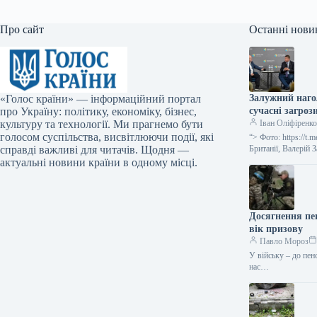
Про сайт
Останні нови
«Голос країни» — інформаційний портал
Залужний наго
про Україну: політику, економіку, бізнес,
сучасні загроз
культуру та технології. Ми прагнемо бути
Іван Оліфіренк
голосом суспільства, висвітлюючи події, які
“> Фото: https://t
справді важливі для читачів. Щодня —
Британії, Валерій
актуальні новини країни в одному місці.
Досягнення пе
вік призову
Павло Мороз
У війську – до пен
нас…