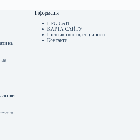
Інформація
ПРО САЙТ
КАРТА САЙТУ
Політика конфіденційності
Контакти
вати на
икій
мальний
шіться на