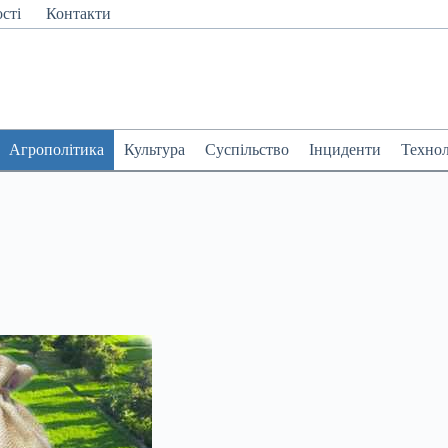
сті
Контакти
Агрополітика
Культура
Суспільство
Інциденти
Технол