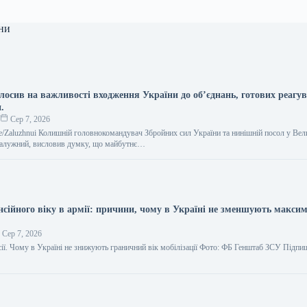
ни
лосив на важливості входження України до об’єднань, готових реагу
и.
о
Сер 7, 2026
.me/Zaluzhnui Колишній головнокомандувач Збройних сил України та нинішній посол у Вел
 Залужний, висловив думку, що майбутнє…
нсійного віку в армії: причини, чому в Україні не зменшують макси
Сер 7, 2026
сії. Чому в Україні не знижують граничний вік мобілізації Фото: ФБ Генштаб ЗСУ Підпи