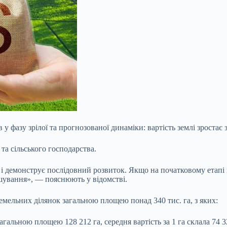
 фазу зрілої та прогнозованої динаміки: вартість землі зростає з
та сільського господарства.
і демонструє послідовний розвиток. Якщо на початковому етапі
ташування», — пояснюють у відомстві.
земельних ділянок загальною площею понад 340 тис. га, з яких:
альною площею 128 212 га, середня вартість за 1 га склала 74 3