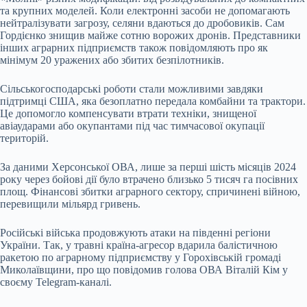
та крупних моделей. Коли електронні засоби не допомагають
нейтралізувати загрозу, селяни вдаються до дробовиків. Сам
Гордієнко знищив майже сотню ворожих дронів. Представники
інших аграрних підприємств також повідомляють про як
мінімум 20 уражених або збитих безпілотників.
Сільськогосподарські роботи стали можливими завдяки
підтримці США, яка безоплатно передала комбайни та трактори.
Це допомогло компенсувати втрати техніки, знищеної
авіаударами або окупантами під час тимчасової окупації
територій.
За даними Херсонської ОВА, лише за перші шість місяців 2024
року через бойові дії було втрачено близько 5 тисяч га посівних
площ. Фінансові збитки аграрного сектору, спричинені війною,
перевищили мільярд гривень.
Російські війська продовжують атаки на південні регіони
України. Так, у травні країна-агресор вдарила балістичною
ракетою по аграрному підприємству у Горохівській громаді
Миколаївщини, про що повідомив голова ОВА Віталій Кім у
своєму Telegram-каналі.