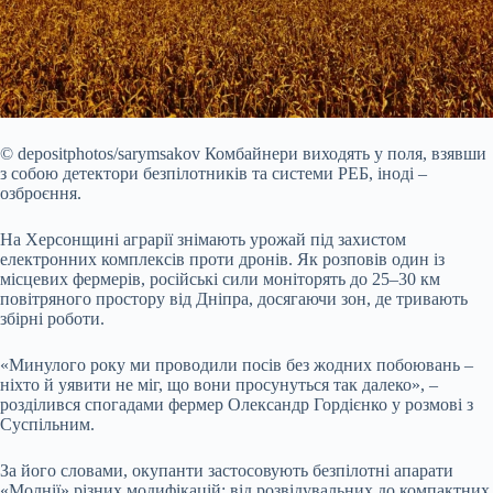
© depositphotos/sarymsakov
Комбайнери виходять у поля, взявши
з собою детектори безпілотників та системи РЕБ, іноді –
озброєння.
На Херсонщині аграрії знімають урожай
під захистом
електронних комплексів проти дронів. Як розповів один із
місцевих фермерів, російські сили моніторять до 25–30 км
повітряного простору від Дніпра, досягаючи зон, де тривають
збірні роботи.
«Минулого року ми проводили посів без жодних побоювань –
ніхто й уявити не міг, що вони просунуться так далеко», –
розділився спогадами фермер Олександр Гордієнко у розмові з
Суспільним.
За його словами, окупанти застосовують безпілотні апарати
«Молнії» різних модифікацій: від розвідувальних до компактних