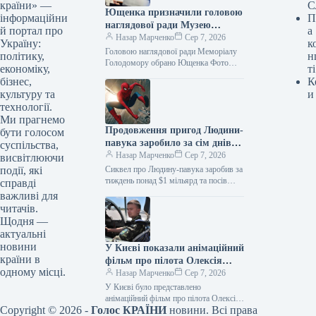
країни» —
С
Ющенка призначили головою
інформаційни
П
наглядової ради Музею
й портал про
а
Голодомору
Назар Марченко
Сер 7, 2026
Україну:
к
Головою наглядової ради Меморіалу
політику,
н
Голодомору обрано Ющенка Фото
економіку,
ті
06.08.2026 00:55 Укрінформ
бізнес,
К
Наглядова рада Національного
культуру та
и
меморіалу Голодомору-геноциду на
технології.
своєму першому пленарному…
Ми прагнемо
Продовження пригод Людини-
бути голосом
павука заробило за сім днів
суспільства,
понад 1 мільярд доларів і
Назар Марченко
Сер 7, 2026
висвітлюючи
зайняло перше місце за
події, які
Сиквел про Людину-павука заробив за
касовими зборами цього року
тиждень понад $1 мільярд та посів
справді
перше місце серед найкасовіших
важливі для
стрічок року 06.08.2026 10:28
читачів.
Укрінформ…
Щодня —
актуальні
новини
У Києві показали анімаційний
країни в
фільм про пілота Олексія
одному місці.
«Мунфіша» Меся
Назар Марченко
Сер 7, 2026
У Києві було представлено
анімаційний фільм про пілота Олексія
Copyright © 2026 -
Голос КРАЇНИ
новини. Всі права
«Мунфіша» Меся Відео 06.08.2026