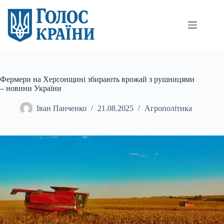
Перейти
до
вмісту
Фермери на Херсонщині збирають врожай з рушницями
– новини України
Іван Панченко
21.08.2025
Агрополітика